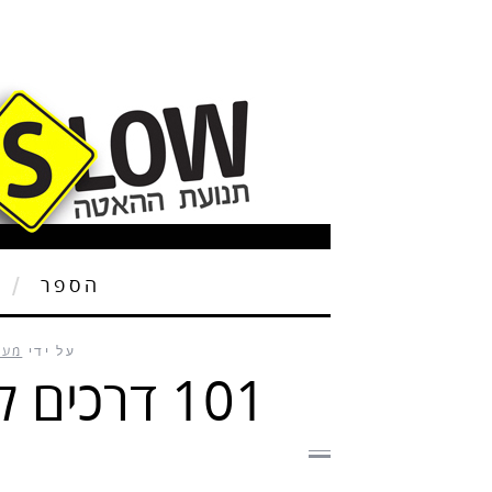
הספר
ת
על ידי
מער