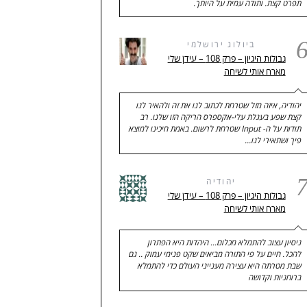
תפרט קצת. ותודה עמית על היותך.
ביולוג ירושלמי
גבולות היגיון – פרק 108 – עידן שלי
מארח אותי לשיחה
יהודיה, איזה מזל שטרחת לכתוב לנו את זה ולהאיר לנו
קצת שפע בעגלת עלי-אקספרס הריקה הזו שלנו. רב
תודות על ה- Input שטרחת לרשום. באמת חיכינו למוצא
פיך ושתאירי לנו…
יהודיה
גבולות היגיון – פרק 108 – עידן שלי
מארח אותי לשיחה
ניסיון עצוב להתמלא מכלום... היהדות היא הפתרון
להכל. חיים על פי התורה מביאים שקט פנימי עמוק .. גם
שבת מטרתה היא עצירה מענייני העולם כדי להתמלא
ברוחניות וקדושה