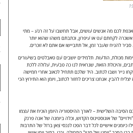
3
ה אכפת לכם מה אנשים עושים, אבל תחשבו על זה רגע – מתי
שכרה לקחתם עט או עיפרון, וכתבתם משהו שהוא יותר
ר להניח שעבר זמן, אל תתביישו אם אתם לא זוכרים.
4
ימות מכולת, הודעות. תלמידים יושבים עם טאבלטים בשיעורים
תבים, והיכולת הזאת, שנראית לנו כה טבעית, עלולה ללכת
קחו נייר ושבו לכתוב. היד שלכם תתחיל לכאוב אחרי חמישה
יח להבין. אנחנו צריכים לחזור לכתוב, ויומן הוא התירוץ הכי
5
ם הסיבה השלישית – לאורך ההיסטוריה היומן הוכיח את עצמו
ידויים" של אוגוסטינוס הקדוש, וכלה ביומנה של אנה פרנק
 כיומנים אישיים לכל דבר הפכו לנכסי צאן ברזל של התרבות
בי המכר "יומנו של חנון" התחילה, ובכן, בתור יומן אישי.