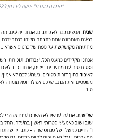
"הנכדה כותבת" -מקס ליברמן 1923
שנית
. אנשים כבר לא כותבים. אנחנו יודעים, מ
בפעם האחרונה אתם כתבתם משהו בכתב ידכם, א
מחתימה מקושקשת על ספח של כרטיס אשראי… סבי
אנחנו מקלידים כמעט הכל. עבודות, תזכורות, רש
וסטודנטים עם מחשבים ניידים, אנחנו כבר לא כו
לאיבוד בתוך דורות ספורים. נשמע לכם לא אמין? 
משפטים ואת הכתב שלכם אפילו רופא מומחה לא יצל
טוב.
שלישית
. אם עד עכשיו לא השתכנעתם אז הרי לכ
שוב ושוב כאמצעי ספרותי ראשון במעלה. החל ב"ו
ו"החיים כמשל" של פנחס שדה – כתבי יד שהתחילו
המערבית. אבל לא חייבים להיות כבדים, גם סדרת ר