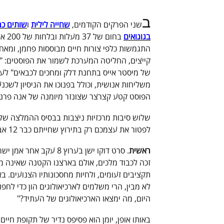
ב
שני הפרקים הקודמים,
שחייה לילית
ו
שותים כמ
בגוגואים
בחום
התגמשות כלפי צורות חיים מבוססות פחמן, ומאח
קייצים, החליטה המערכת לשמור את הפוסטים: "בונ
של מיסטר אייס בתחנת דלק ומחכים לכבאים" לע
משליחות אנושית, וכולל בפנוכו את הניסיון לשכנ
הפוסט קטע קצרצר שצונזר מיומנה של אנה פרנק
שלוש סיבות מרכזיות ניצבות בבסיס ההמלצה שלנו 
לפטור את עצמכם רק בתירוץ שחייתם כבר 12 אביבים, שבו ותמשיכו לקרוא.
ראשית
. סרט דוקו ישן בערוץ
זכה לכבוד מלכים, אולם בארצנו הקטנה שאינה מ
תקציבים זעומים, ולחיות מחסכונותיו הצנועים. 
לא מבין, הרי משלמים לארכיאולוגים הון כדי לחפו
היום, מה ימצאו הארכיאולוגים של העתיד?"
באותו אופן, יומן הוא פסיפס נדיר של תקופת חיים