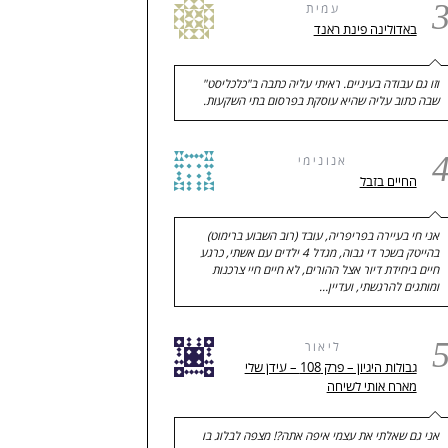
עמית
באדולינה פינת ראנד
וזו גם עבודה בעיניים. ראיתי עליה כתבה ב"כלכליסט"
שבה כתוב עליה שהיא עוסקת בפרסום בתי השקעות.
אנונימי
החיים בזבל
אני חי בעיירה בפריפריה, עובד (רוב השבוע ברימוט)
בהייטק בשכר די גבוה, מגדל 4 ילדים עם אשתי, כרגע
חיים ביחידת דיור אצל ההורים, לא חיים חיי צרכנות
ומותגים להרגשתי, ועדיין…
ליאור
גבולות היגיון – פרק 108 – עידן שלי
מארח אותי לשיחה
אני גם שאלתי את עצמי איפה אתה?! מצפה לבלוג בו