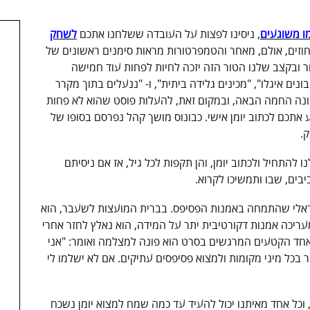
ו משוגעים
, ניסינו לפצות על העובדה ששלחנו אתכם
לשחק
 של 37 מעלות ובלחות של 200 אחוזים, אולם, מאחר והטמפרטורות מראות סימנים ראשונים של
ר ובקצב שלנו הטור הזה יזכה לחיות לפחות עוד חמישה
ים איגלו", "מכינים גלידה ביתית", ו- "ננעלים בתוך מקרר
ונה החמה הבאה, ובמקום זאת, להעלות פוסט שהוא לא פחות
ע אתכם לכתוב יומן אישי. כבונוס מושך קהל נפרסם בסופו של
.
להתחיל ולכתוב יומן, והן תקפות לכל גיל, אז אם ניסיתם
 8 עקב אחר אמן ישראלי שהתמחה באמנות הפסיפס. בברית המועצות לשעבר, הוא
עריכה אמנות דקורטיבית יתר על המידה, הוא נאלץ לחזר אחרי
באחד הקטעים המרגשים בסרט הוא פונה למצלמה ואומר: "אני
ר בכל מיני מקומות ולמצוא פסיפסים עתיקים. אם לא ישלמו לי
, וכל אחד מאיתנו יכול להעיד עד כמה שמח למצוא יומן נשכח