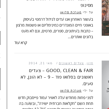
מסינופ
על ידי
מערכת סלואו
3
בעשור האחרון אנו עדים לגידול דרמטי בעיסוק
באופני חיים המוגדרים כמינימליזם או פשטות מרצון
– כתבות בעיתונים, ספרים, סרטים, וגם לא מעט
בלוגים ואתרים…
קרא עוד
4
מזון
,
צעדים ראשונים
מאי 21, 2014
GOOD, CLEAN & FAIR – צעדים
ראשונים בסלואו פוד – 9 – לא הוגן, לא
טעים.
על ידי
מערכת סלואו
לפני פחות מחודש עלה לאוויר עמוד פייסבוק חדש
5
תחת השם "חקלאות חברתית ישירה", ובשעה בה