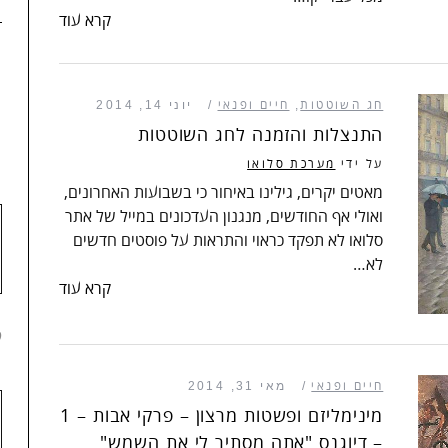
קרא עוד
חג השוטטות
,
חיים ופנאי
יוני 14, 2014
1
התנצלות והזמנה לחג השוטטות
על ידי
מערכת סלואו
מאטים יקרים, גילינו באיחור כי בשבועות האחרונים,
ואולי אף החודשים, מנגנון העדכונים במייל של אתר
סלואו לא תפקד כראוי והתראות על פוסטים חדשים
לא…
קרא עוד
2
חיים ופנאי
מאי 31, 2014
מינימליזם ופשטות מרצון – פרקי אבות – 1
– דיוגנס "אתה מסתיר לי את השמש"