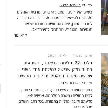
על ידי
מערכת סלואו
בימים האחרונים, ומטבע הדברים, מרבית האנשים
מעדיפים להישאר בבתיהם. מעבר לקרבה הברורה
למרחב המוגן, ישנה התחושה המובנת שלאור
הנסיבות, מוטב לעצור הכול ולהיצמד אל…
קרא עוד
חיים ופנאי
יולי 9, 2014
מלכוד 22, סליחה שניצחנו, ומשמעות
החיים חלק שלישי: להילחם אחד בשני –
שלושה טקסטים סאטיריים לימים הקשים
על ידי
מערכת סלואו
במובן מסוים היה איש הסי.אַי.די בר-מזל, כי מחוץ
לבית החולים נמשכה המלחמה. אנשים יצאו
מדעתם וקיבלו מדליות בתמורה. בכל רחבי העולם,
מכל עברי קו…