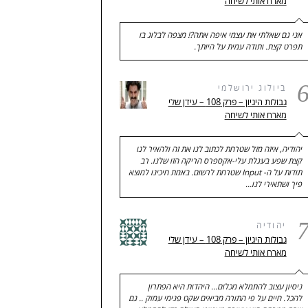
מארח אותי לשיחה
אני גם שאלתי את עצמי איפה אתה?! מצפה לבלוג בו
תפרט קצת. ותודה עמית על היותך.
ביולוג ירושלמי
גבולות היגיון – פרק 108 – עידן שלי
מארח אותי לשיחה
יהודיה, איזה מזל שטרחת לכתוב לנו את זה ולהאיר לנו
קצת שפע בעגלת עלי-אקספרס הריקה הזו שלנו. רב
תודות על ה- Input שטרחת לרשום. באמת חיכינו למוצא
פיך ושתאירי לנו…
יהודיה
גבולות היגיון – פרק 108 – עידן שלי
מארח אותי לשיחה
ניסיון עצוב להתמלא מכלום... היהדות היא הפתרון
להכל. חיים על פי התורה מביאים שקט פנימי עמוק .. גם