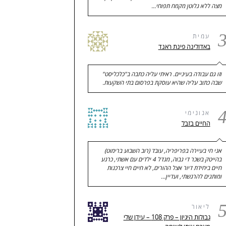
מצה ללא גלוטן מקמח תפוחי…
עמית
באדולינה פינת ראנד
וזו גם עבודה בעיניים. ראיתי עליה כתבה ב"כלכליסט"
שבה כתוב עליה שהיא עוסקת בפרסום בתי השקעות.
אנונימי
החיים בזבל
אני חי בעיירה בפריפריה, עובד (רוב השבוע ברימוט)
בהייטק בשכר די גבוה, מגדל 4 ילדים עם אשתי, כרגע
חיים ביחידת דיור אצל ההורים, לא חיים חיי צרכנות
ומותגים להרגשתי, ועדיין…
ליאור
גבולות היגיון – פרק 108 – עידן שלי