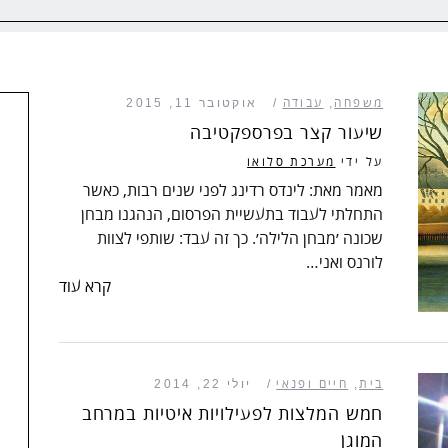
משפחה
,
עבודה
אוקטובר 11, 2015
שיעור קצר בפרספקטיבה
על ידי
מערכת סלואו
מאמר מאת: לינדס רדינג לפני שנים רבות, כאשר
התחלתי לעבוד בתעשיית הפרסום, הנהגנו מבחן
שכונה ‪׳‬מבחן הלילה׳. כך זה עבד: שותפי לצוות
לורנס ואני…
קרא עוד
בית
,
חיים ופנאי
יולי 22, 2014
חמש המלצות לפעילויות איטיות במרחב
המוגן