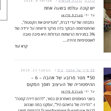
כלכלה
,
כלכלה אנושית
פברואר 6, 2014
יש קונה עולמו בשעה אחת
על ידי
מערכת סלואו
כתבתה של עדי דברת, "מעדיפים את הקטנות",
שהתפרסמה הבוקר בדה מרקר ודיווחה על ירידה של
3% במכירות הרשתות הגדולות היא סיבה טובה
לאופטימיות זהירה….
קרא עוד
50 מ"ר של אהבה
,
בית
נובמבר 11, 2013
50* מטר מרובע של אהבה – 6 –
ההיסטוריה של העיצוב חוסך המקום
על ידי
מערכת סלואו
בשני הפוסטים האחרונים בטור, "לרהט דירה קטנה"
ו- "הדירה של גראהם היל", עסקנו במה שנהוג
לכנות Transforming Furniture (רהיטים משני