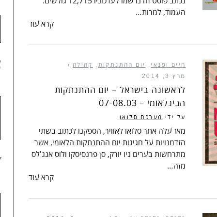
נכתב פוסט זה נרשמו לעדכוניו 12,715 גולשים.
העמוד, למרות…
קרא עוד
6
חיים ופנאי
,
יום ההתנתקות
,
קהילה
מרץ 3, 2014
לראשונה בישראל – יום ההתנתקות
הבינלאומי – 07-08.03
על ידי
מערכת סלואו
מאז עלה אתר סלואו לאוויר, הספקנו לכתוב בשתי
הזדמנויות על חגיגות יום ההתנתקות הלאומי, אשר
מתרחשות בערים ניו יורק, סן פרנסיסקו ולוס אנג'לס
7
מזה…
קרא עוד