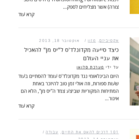
צורה) אשר מצליחים לספק…
קרא עוד
אקטיביזם
,
מזון
אוקטובר 18, 2013
כיצד סייעה מקדונלד'ס ל"יס מן" להאכיל
את עניי העולם
על ידי
מערכת סלואו
היום הבינלאומי נגד מקדונלד'ס עומד להסתיים בעוד
שעות ספורות, וזה אולי זמן טוב להיזכר באחת
המתיחות המקוריות שביצע צמד ה"יס מן", הלא הם
איגור…
קרא עוד
101 דרכים להאט את החיים
,
עבודה