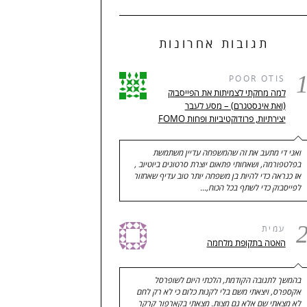
תגובות אחרונות
POOR OTIS
למה מחקתי לצמיתות את הפייסבוק
(ואת אינסטגרם) – מסע לעבר
יצירתיות, פרודוקטיביות ופחות FOMO
ואני די מתעב את זה שהמשפחה עדיין משתמשת
בפלטפורמה, ושאחותי פתאום יוצרת סרטונים ביוטיוב ,
אז כנראה כדי להיות בן משפחה יותר טוב עדיף שאחזור
לפייסבוק כדי לשתף בכל הכוח,…
עמית
האטה בתקופת מלחמה
בהמשך לתגובה הקודמת, הלכתי היום לשופרסל
אקספרס, ויצאתי משם בלי לקנות כלום כי לא רק לחם
לא מצאתי שם אלא גם מצות. מצאתי בקארפור קרקר