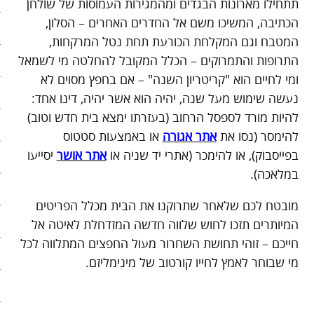
תתחילו מארונות הבגדים ומהמגירות העמוסות של שולחן
הכתיבה, המשיכו משם אל החדרים האחרים – הסלון,
סיפורי האטה
המטבח וגם המקלחת הכורעת תחת נטל המרקחות,
התרופות והתמרוקים – הכלל המקובל להחלטה מי לשמאל
כלכלה אנושית
ומי לחיים הוא "קריטריון השנה" – אם בחפץ מסוים לא
להיות מגניבים בשקל תשעים
נעשה שימוש מעל שנה, יהיה הוא אשר יהיה, דינו אחד:
להיות מורד לספסל הרחוב (בעזרתו ימצא בית חדש וטוב)
קיצור תולדות הזמן
להימסר (נסו את
אתר אגורה
או באמצעות סטטוס
בפייסבוק), או להימכר (אתרי יד שניה או
אתר אושר
יסייעו
קמפיינים
במלאכה).
רק לא רשת
מובטח לכם שלאחר שתרוקנו את הבית מכלל הפריטים
שני בשרי
המיותרים תזכו לחוש שלווה חדשה המזדחלת לאיטה אל
חייכם – זוהי תחושת השחרור מעול החפצים המתלווה לכל
חג השוטטות
מי שבוחר לאמץ לחייו קורטוב של מינימליזם.
יום ההתנתקות הבינלאומי