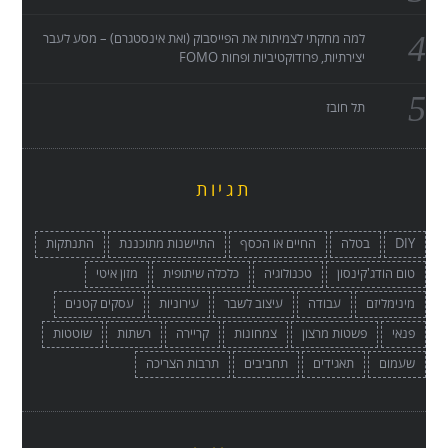
למה מחקתי לצמיתות את הפייסבוק (ואת אינסטגרם) – מסע לעבר
יצירתיות, פרודוקטיביות ופחות FOMO
תל חובז
תגיות
DIY
בטלה
החיים או הכסף
התיישנות מתוכננת
התנתקות
טום הודג'קינסון
טכנולוגיה
כלכלה שיתופית
מזון איטי
מינימליזם
עבודה
עיצוב לשבר
עירוניות
עסקים קטנים
פנאי
פשטות מרצון
צמחונות
קריירה
רשתות
שוטטות
שעמום
תאגידים
תחביבים
תרבות הצריכה