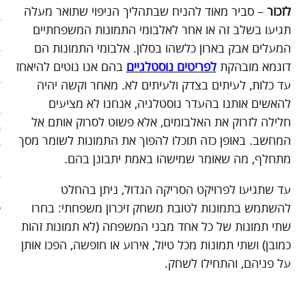
ארכיון
לזכור
– סביר מאוד להניח שבתהליך הניפוי שתואר מעלה
תגיעו בשלב זה או אחר לאלבומי התמונות המשפחתיים
פוסטים מומלצים
המעלים אבק בארון כלשהו בסלון. אלבומי התמונות הם
דוגמא מובהקת
לפריטים נוסטלגיים
בהם אנו נוטים להיאחז
אודות
עד כלות, לעיתים בצדק ולעיתים לא. מאחר וקשה יהיה
אודות האתר
להאשים אותנו בהעדר נוסטלגיה, אנחנו לא מציעים
חלילה לזרוק את האלבומים, אלא פשוט לסרוק אותם אל
ספרים מומלצים – רשימה ראשונ
המחשב. באופן כזה תוכלו להפוך את התמונות לשומר מסך
מתחלף, מה שאומר שמישהו באמת יתבונן בהם.
ספרים מומלצים – רשימה שניה
עד שתגיעו לפרויקט הסריקה הגדול, ניתן בהחלט
צור קשר
להשתמש בתמונות לטובת משחק זיכרון משפחתי: בחרו
שתי תמונות של כל אחד מבני המשפחה (לא תמונות זהות
כמובן) ושתי תמונות מכל טיול, אירוע או חופשה, הפכו אותן
על פניהם, והתחילו לשחק.