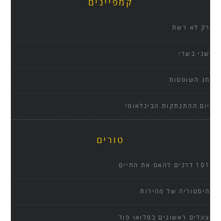
קמפיינים
רק לא רשת
שני בשרי
חג השוטטות
יום ההתנתקות הבינלאומי
טורים
101 דרכים להאט את החיים
היסטוריה של מהירות
צעדים ראשונים בסלואו פוד