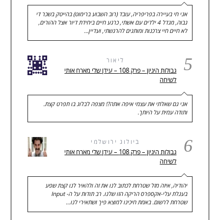
אני חי בעיירה בפריפריה, עובד (רוב השבוע ברימוט) בהייטק בשכר די
גבוה, מגדל 4 ילדים עם אשתי, כרגע חיים ביחידת דיור אצל ההורים,
לא חיים חיי צרכנות ומותגים להרגשתי, ועדיין…
5
ליאור
גבולות היגיון – פרק 108 – עידן שלי מארח אותי
לשיחה
אני גם שאלתי את עצמי איפה אתה?! מצפה לבלוג בו תפרט קצת.
ותודה עמית על היותך.
6
ביולוג ירושלמי
גבולות היגיון – פרק 108 – עידן שלי מארח אותי
לשיחה
יהודיה, איזה מזל שטרחת לכתוב לנו את זה ולהאיר לנו קצת שפע
בעגלת עלי-אקספרס הריקה הזו שלנו. רב תודות על ה- Input
שטרחת לרשום. באמת חיכינו למוצא פיך ושתאירי לנו…