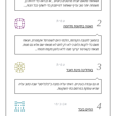
ושאחותי פתאום יוצרת סרטונים ביוטיוב , אז כנראה כדי להיות בן
משפחה יותר טוב עדיף שאחזור לפייסבוק כדי לשתף בכל הכוח,…
2
עמית
האטה בתקופת מלחמה
בהמשך לתגובה הקודמת, הלכתי היום לשופרסל אקספרס, ויצאתי
משם בלי לקנות כלום כי לא רק לחם לא מצאתי שם אלא גם מצות.
מצאתי בקארפור קרקר מצה ללא גלוטן מקמח תפוחי…
3
עמית
באדולינה פינת ראנד
וזו גם עבודה בעיניים. ראיתי עליה כתבה ב"כלכליסט" שבה כתוב עליה
שהיא עוסקת בפרסום בתי השקעות.
4
אנונימי
החיים בזבל