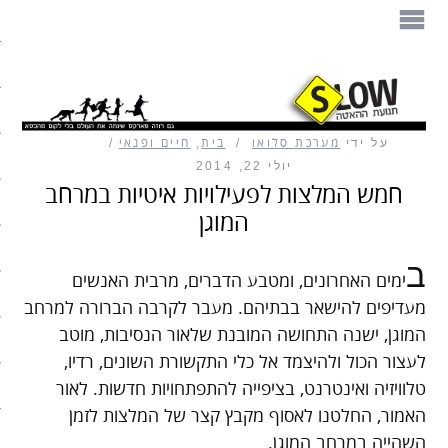
הספר
תנועת ההאטה
על ידי
מערכת סלואו
בית
,
חיים ופנאי
מזון
יולי 22, 2014
חמש המלצות לפעילויות איטיות במרחב
בית
המוגן
עיצוב
ב
ימים האחרונים, ומטבע הדברים, מרבית האנשים
עבודה
מעדיפים להישאר בבתיהם. מעבר לקרבה הברורה למרחב
המוגן, ישנה התחושה המובנת שלאור הנסיבות, מוטב
חיים ופנאי
לעצור הכול ולהיצמד אל כלי התקשורת השונים, רדיו,
טלוויזיה ואינטרנט, בציפייה להתפתחויות חדשות. לאור
תיירות
האמור, החלטנו לאסוף מקבץ קצר של המלצות לזמן
משפחה
השהייה במרחב המוגן.