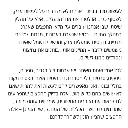
בריאות
לעשות סדר בבית
– אנחנו לא מדברים על לעשות אבק,
לשטוף כלים או לסדר את ארון הנעליים, אלא על תהליך
קהילה
שיטתי שבו אנחנו עוברים על מלאי החפצים שאגרנו
במהלך החיים – רכוש שנערם בארונות, מגרות, על גבי
כלכלה
מדפים, רהיטים שמעלים אבק ומכשירי חשמל שאינם
פוליטיקה
משמשים לדבר – ממיינים אותו, בוחנים את נחיצותו
ונפרדים ממנו לשלום.
תחבורה
לכל אחד ואחת מאיתנו יש ערמות של בגדים, ספרים,
טורים
דיסקים, סרטים, כלי מטבח וגם רהיטים אשר תופסים מקום
בחלל ובזמן, ואנו מאפשרים להם לעשות זאת למרות שאנו
101 דרכים להאט את החיים
לא עושים בהם כל שימוש. אלה בדיוק החפצים שמפריעים
צעדים ראשונים בסלואו פוד
לנו לראות את הדברים החשובים, שמהווים עומס מיותר,
שתורמים לתחושה הכללית של המחנק, של הבלגן – אלה
המינימליסטים
החפצים שהגיע הזמן לשחרר לדרכם.
הרגלי זן