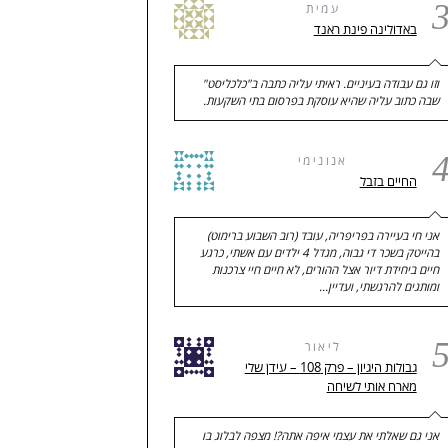
עמית
באדולינה פינת ראנד
וזו גם עבודה בעיניים. ראיתי עליה כתבה ב"כלכליסט"
שבה כתוב עליה שהיא עוסקת בפרסום בתי השקעות.
אנונימי
החיים בזבל
אני חי בעיירה בפריפריה, עובד (רוב השבוע ברימוט)
בהייטק בשכר די גבוה, מגדל 4 ילדים עם אשתי, כרגע
חיים ביחידת דיור אצל ההורים, לא חיים חיי צרכנות
ומותגים להרגשתי, ועדיין…
ליאור
גבולות היגיון – פרק 108 – עידן שלי
מארח אותי לשיחה
אני גם שאלתי את עצמי איפה אתה?! מצפה לבלוג בו