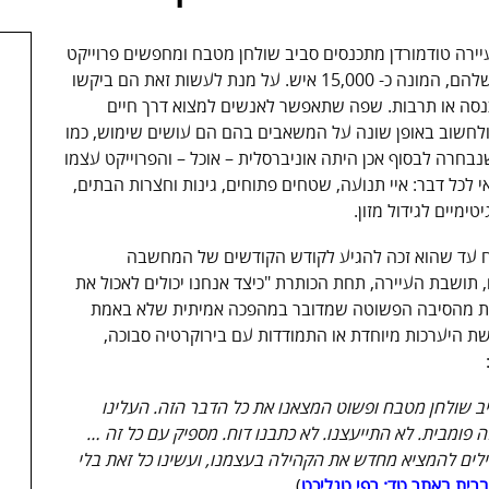
של תושבי העיירה טודמורדן מתכנסים סביב שולחן מטבח ומחפשים פרוייקט
חוצה גבולות שיסייע לאחד את הקהילה הקטנה שלהם, המונה כ- 15,000 איש. על מנת לעשות זאת הם ביקשו
סה או תרבות. שפה שתאפשר לאנשים למצוא דרך חיים
לחשוב באופן שונה על המשאבים בהם הם עושים שימוש, כמו
בחרה לבסוף אכן היתה אוניברסלית – אוכל – והפרוייקט עצמו
כל דבר: איי תנועה, שטחים פתוחים, גינות וחצרות הבתים,
ימיים לגידול מזון.
לח עד שהוא זכה להגיע לקודש הקודשים של המחשבה
תושבת העיירה, תחת הכותרת "כיצד אנחנו יכולים לאכול את
וזאת מהסיבה הפשוטה שמדובר במהפכה אמיתית שלא באמת
רשת היערכות מיוחדת או התמודדות עם בירוקרטיה סבוכה,
ביב שולחן מטבח ופשוט המצאנו את כל הדבר הזה. העלינו
פומבית. לא התייעצנו. לא כתבנו דוח. מספיק עם כל זה …
ילים להמציא מחדש את הקהילה בעצמנו, ועשינו כל זאת בלי
ית באתר טד: רפי טגליכט
)