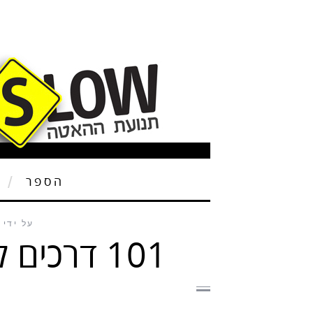
הספר
ת
על ידי