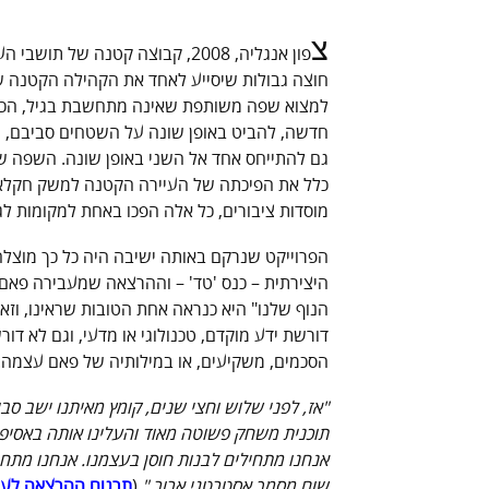
צ
פון אנגליה, 2008, קבוצה קטנה 
למצוא שפה משותפת שאינה מתחשבת בגיל, הכנ
חדשה, להביט באופן שונה על השטחים סביבם, ו
גם להתייחס אחד אל השני באופן שונה. השפה שנ
כלל את הפיכתה של העיירה הקטנה למשק חקלאי ל
מוסדות ציבורים, כל אלה הפכו באחת למקומות לגיט
הפרוייקט שנרקם באותה ישיבה היה כל כך מוצ
היצירתית – כנס 'טד' – וההרצאה שמעבירה פאם, 
הנוף שלנו" היא כנראה אחת הטובות שראינו, 
דורשת ידע מוקדם, טכנולוגי או מדעי, וגם לא דו
הסכמים, משקיעים, או במילותיה של פאם עצמה:
"אז, לפני שלוש וחצי שנים, קומץ מאיתנו ישב ס
תוכנית משחק פשוטה מאוד והעלינו אותה באסיפה 
אנחנו מתחילים לבנות חוסן בעצמנו. אנחנו מתח
שום מסמך אסטרטגי ארור
.
"
(
תרגום ההרצאה לעבר