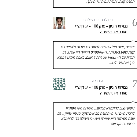
תפרט קצת. ותודה עמית על היותך.
ביולוג ירושלמי
גבולות היגיון – פרק 108 – עידן שלי
מארח אותי לשיחה
יהודיה, איזה מזל שטרחת לכתוב לנו את זה ולהאיר לנו
קצת שפע בעגלת עלי-אקספרס הריקה הזו שלנו. רב
תודות על ה- Input שטרחת לרשום. באמת חיכינו למוצא
פיך ושתאירי לנו…
יהודיה
גבולות היגיון – פרק 108 – עידן שלי
מארח אותי לשיחה
ניסיון עצוב להתמלא מכלום... היהדות היא הפתרון
להכל. חיים על פי התורה מביאים שקט פנימי עמוק .. גם
שבת מטרתה היא עצירה מענייני העולם כדי להתמלא
ברוחניות וקדושה