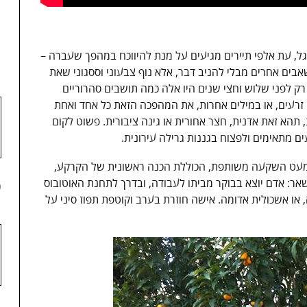
1
גל, עת אלפי תיירים מגיעים על מנת להיווכח במהפך שעברה –
שאבים אחרים מבלי להניב דבר, אלא נוף צבעוני וססגוני שאת
י רק לפני שלוש וחצי שנים היו אלה כמה תושבים סהרוריים
זרעים, או במילים אחרות, את המהפכה הזאת כל אחד ואחת
תהא זאת אדנית, חצר אחורית או גינה ציבורית. פשוט לקום
 מתאימים ולפצוח בגננות גרילה עירונית.
ה במעט השקעה משותפת, הכוללת הכנה ראשונית של הקרקע,
 השאר: אדם יוצא בבוקר מביתו לעבודה, ובדרך לתחנת האוטובוס
2
או אשכולית אדומה. אישה חוזרת בערב וקוטפת תפוז סיני על