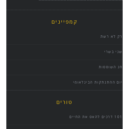
קמפיינים
רק לא רשת
שני בשרי
חג השוטטות
יום ההתנתקות הבינלאומי
טורים
101 דרכים להאט את החיים