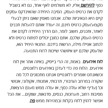
כסף
להירשם
אליו, לא משלמים לאף אחד, גם לא בשביל
לקדם את כרטיס העסק. הסיבה היחידה שהאינדקס עסקים
קיים היא הנאיביות שלנו. אנחנו מאמין שאם ניתן לבעלי
מקצוע/עסק כרטיס חינם, זה יעודד אותם להעלות תכנים
לאתר, ותכנים, חשוב לומר, הם הדרך היחידה לקדם את
כרטיס העסק שלכם. אתם כמובן יכולים לפתוח כרטיס ולא
לכתוב אפילו מילה, הרשות בידכם. התנאי היחיד הוא,
שלעסק שלכם יש איזושהי שייכות לרוח התנועה.
לוח אירועים
. באמת, זה הרי בייסיק, באיזה אתר אין לוח
אירועים. הלוח פה כדי לעדכן באירועים רלוונטים,
וכשאנחנו אומרים רלוונטיים אנחנו מתכוונים לכל מה
שקורה במרחב הציבורי, תרבותי, אמנותי, אקולוגי, אנושי
וכו’ (עדיף שלא עולה כסף, או עולה ממש מעט) הרצאות,
מסיבות רחוב, תערוכות, כנסים, סדנאות, שווקים… את הכל
אפשר להזין ללוח בקלות ובמהירות ממש
פה
.