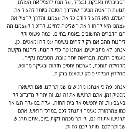
הסביבתית נאבקת, ובצדק, על מנת להציל את העולם,
ארכיון
תנועת ההאטה מבינה שהדרך הטובה ביותר להציל את
פוסטים מומלצים
העולם, היא להציל קודם כל את עצמנו, והדרך להציל את
עצמנו היא להחזיר את השליטה לחיינו, להזכיר לעצמנו מה
אודות
הם הדברים החשובים באמת בחיים, וכמה פשוט וקל
ליהנות מהם אם רק לוקחים נשימה עמוקה ומאטים. כן,
אודות האתר
אנחנו לא מתביישים, אנחנו פה כדי ליהנות. ליהנות מקשת
ספרים מומלצים – רשימה ראשונ
טעמים רחבה, מבריאות יותר טובה, מסביבה נקייה,
מקהילה תומכת, מערכות יחסים חזקות ובעיקר מחופש
ספרים מומלצים – רשימה שניה
מהלחץ הבלתי פוסק שפועם ברקות.
צור קשר
אנחנו פה כי אנחנו מרגישים שמותר לנו, ואם תישארו
מספיק זמן, אתם תרגישו את זה גם, זה יתחיל מדגדוג קל
באצבעות, זה יתפשט אל בית החזה, יעלה במעלה הצוואר
כמו צמרמורת נעימה ויתנחל לכם במרכז הראש. אתם
תרגישו את זה גם, וליותר מכמה דקות ביום, אתם תרגישו
שמותר לכם, מותר לכם לחיות.