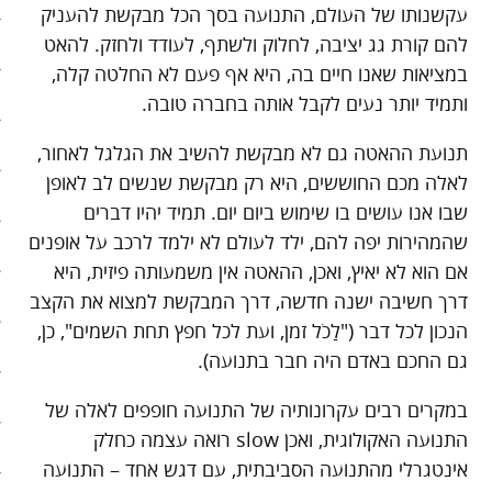
עקשנותו של העולם, התנועה בסך הכל מבקשת להעניק
להם קורת גג יציבה, לחלוק ולשתף, לעודד ולחזק. להאט
סיפורי האטה
במציאות שאנו חיים בה, היא אף פעם לא החלטה קלה,
כלכלה אנושית
ותמיד יותר נעים לקבל אותה בחברה טובה.
להיות מגניבים בשקל תשעים
תנועת ההאטה גם לא מבקשת להשיב את הגלגל לאחור,
לאלה מכם החוששים, היא רק מבקשת שנשים לב לאופן
קיצור תולדות הזמן
שבו אנו עושים בו שימוש ביום יום. תמיד יהיו דברים
שהמהירות יפה להם, ילד לעולם לא ילמד לרכב על אופנים
קמפיינים
אם הוא לא יאיץ, ואכן, ההאטה אין משמעותה פיזית, היא
רק לא רשת
דרך חשיבה ישנה חדשה, דרך המבקשת למצוא את הקצב
הנכון לכל דבר ("לַכֺל זמן, ועת לכל חפץ תחת השמים", כן,
שני בשרי
גם החכם באדם היה חבר בתנועה).
חג השוטטות
במקרים רבים עקרונותיה של התנועה חופפים לאלה של
התנועה האקולוגית, ואכן slow רואה עצמה כחלק
יום ההתנתקות הבינלאומי
אינטגרלי מהתנועה הסביבתית, עם דגש אחד – התנועה