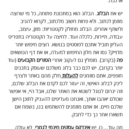
אז ככה.
יש את
הבלוג
. הבלוג הוא במתכונת פתוחה, כל מי שרוצה
מוזמן לכתוב. ולא פחות חשוב מלכתוב, לקרוא להגיב
ולשתף אחרים. הבלוג מחולק לקטגוריות: מזון, עיצוב,
עבודה, תיירות, כלכלה ועוד. לחיצה על הקטגוריה בתפריט
העליון תוביל אתכם לפוסטים בנושא. רוצים חיפוש יותר
מדוייק? נסו את חלון החיפוש למעלה, או את דף הנושאים
פה
(בקרוב). מומלץ גם לעקוב אחרי
הטורים הקבועים
(עוד
יותר בקרוב). יש לכם כבר בלוג משלכם שעוסק בתכנים
חופפים, אתם מוזמנים
להעלות
חלק מהם באתר ולצרף
לינק לבלוג האישי, זה יעזור לכם לקדם את הבלוג שלכם,
וזה יגרום לגוגל לשנוא את האתר שלנו, אבל היי, אי אפשר
שכולם יאהבו אותך, ואנחנו מעדיפים להעניק לתוכן הישן
שלכם חיים. אז אתם מוזמנים להשתמש בנו, נשמח אם
תשארו אחר כך כדי לחבק.
מה עוד… כן, יש
אינדקס עסקים חינמי לגמרי
. לא עולה