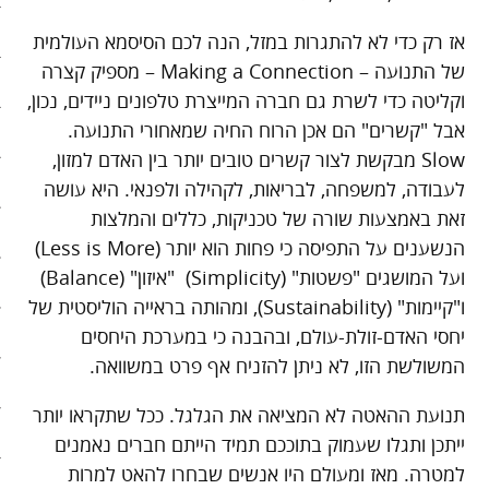
בריאות
אז רק כדי לא להתגרות במזל, הנה לכם הסיסמא העולמית
של התנועה – Making a Connection – מספיק קצרה
קהילה
וקליטה כדי לשרת גם חברה המייצרת טלפונים ניידים, נכון,
אבל "קשרים" הם אכן הרוח החיה שמאחורי התנועה.
כלכלה
Slow מבקשת לצור קשרים טובים יותר בין האדם למזון,
פוליטיקה
לעבודה, למשפחה, לבריאות, לקהילה ולפנאי. היא עושה
זאת באמצעות שורה של טכניקות, כללים והמלצות
תחבורה
הנשענים על התפיסה כי פחות הוא יותר (Less is More)
ועל המושגים "פשטות" (Simplicity) "איזון" (Balance)
טורים
ו"קיימות" (Sustainability), ומהותה בראייה הוליסטית של
101 דרכים להאט את החיים
יחסי האדם-זולת-עולם, ובהבנה כי במערכת היחסים
המשולשת הזו, לא ניתן להזניח אף פרט במשוואה.
צעדים ראשונים בסלואו פוד
תנועת ההאטה לא המציאה את הגלגל. ככל שתקראו יותר
המינימליסטים
ייתכן ותגלו שעמוק בתוככם תמיד הייתם חברים נאמנים
למטרה. מאז ומעולם היו אנשים שבחרו להאט למרות
הרגלי זן