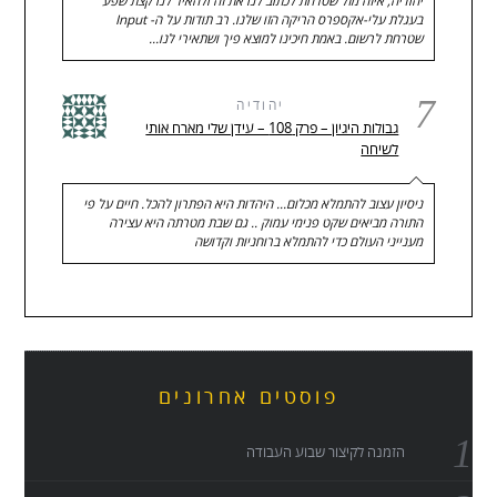
יהודיה, איזה מזל שטרחת לכתוב לנו את זה ולהאיר לנו קצת שפע
בעגלת עלי-אקספרס הריקה הזו שלנו. רב תודות על ה- Input
שטרחת לרשום. באמת חיכינו למוצא פיך ושתאירי לנו…
7
יהודיה
גבולות היגיון – פרק 108 – עידן שלי מארח אותי
לשיחה
ניסיון עצוב להתמלא מכלום... היהדות היא הפתרון להכל. חיים על פי
התורה מביאים שקט פנימי עמוק .. גם שבת מטרתה היא עצירה
מענייני העולם כדי להתמלא ברוחניות וקדושה
פוסטים אחרונים
הזמנה לקיצור שבוע העבודה