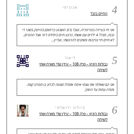
4
אנונימי
החיים בזבל
אני חי בעיירה בפריפריה, עובד (רוב השבוע ברימוט) בהייטק בשכר די
גבוה, מגדל 4 ילדים עם אשתי, כרגע חיים ביחידת דיור אצל ההורים,
לא חיים חיי צרכנות ומותגים להרגשתי, ועדיין…
5
ליאור
גבולות היגיון – פרק 108 – עידן שלי מארח אותי
לשיחה
אני גם שאלתי את עצמי איפה אתה?! מצפה לבלוג בו תפרט קצת.
ותודה עמית על היותך.
6
ביולוג ירושלמי
גבולות היגיון – פרק 108 – עידן שלי מארח אותי
לשיחה