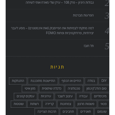
גבולות היגיון – פרק 108 – עידן שלי מארח אותי לשיחה
הפרעות מברכות
למה מחקתי לצמיתות את הפייסבוק (ואת אינסטגרם) – מסע לעבר
יצירתיות, פרודוקטיביות ופחות FOMO
תל חובז
תגיות
DIY
בטלה
החיים או הכסף
התיישנות מתוכננת
התנתקות
טום הודג'קינסון
טכנולוגיה
כלכלה שיתופית
מזון איטי
מינימליזם
עבודה
עיצוב לשבר
עירוניות
עסקים קטנים
פנאי
פשטות מרצון
צמחונות
קריירה
רשתות
שוטטות
שעמום
תאגידים
תחביבים
תרבות הצריכה