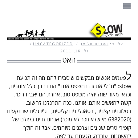
הספר
תנועת ההאטה
על ידי
מערכת סלואו
UNCATEGORIZED
מזון
יולי 16, 2011
האט
בית
ל
עיצוב
פעמים אנשים מבקשים שיסבירו להם מה זה תנועת
slow: "תן לי את זה במשפט אחד" הם בדרך כלל אומרים,
עבודה
וכדאי מאוד שזה יהיה משפט טוב, אחרת הם יאבדו ריכוז.
קשה להאשים אותם, אותנו. ככה התרגלנו לחשוב,
חיים ופנאי
בסלוגנים קצרים, בטאגליינים קליטים, בג'ינגלים שנתקעים
(6382020 מי שלא זוכר לא מוכר) אנחנו חיים בעולם של
תיירות
קופירייטרים שנונים וצרכנים מיוחמים, אבל זה הולך
משפחה
להשתנות, עובדה, הגעתם עד לפה.