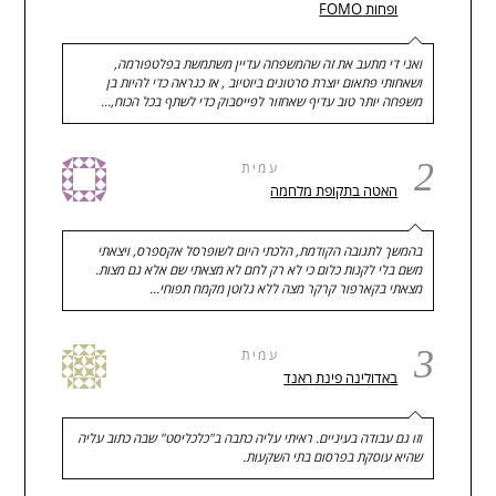
ופחות FOMO
ואני די מתעב את זה שהמשפחה עדיין משתמשת בפלטפורמה,
ושאחותי פתאום יוצרת סרטונים ביוטיוב , אז כנראה כדי להיות בן
משפחה יותר טוב עדיף שאחזור לפייסבוק כדי לשתף בכל הכוח,…
2
עמית
האטה בתקופת מלחמה
בהמשך לתגובה הקודמת, הלכתי היום לשופרסל אקספרס, ויצאתי
משם בלי לקנות כלום כי לא רק לחם לא מצאתי שם אלא גם מצות.
מצאתי בקארפור קרקר מצה ללא גלוטן מקמח תפוחי…
3
עמית
באדולינה פינת ראנד
וזו גם עבודה בעיניים. ראיתי עליה כתבה ב"כלכליסט" שבה כתוב עליה
שהיא עוסקת בפרסום בתי השקעות.