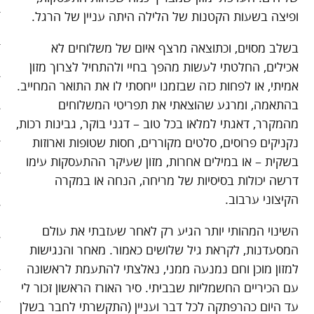
ופיצה בשעות הקטנות של הלילה היתה עניין של הרגל.
סיפורי האטה
בשלב מסוים, וכתוצאה מרצף איום של משלוחים לא
כלכלה אנושית
אכילים, החלטתי לעשות מהפך בחיי ולהתחיל לצרוך מזון
אמיתי, או לפחות כזה שבזמנו ייחסתי לו את התואר המחייב.
להיות מגניבים בשקל תשעים
בהתאמה, ומרגע שהוצאתי את תפריטי המשלוחים
מהמקרר, דאגתי למלאו בכל טוב – דגני בוקר, גבינות רכות,
קיצור תולדות הזמן
נקניקים פרוסים, סלטים מקוררים, חסות שטופות וארוזות
קמפיינים
בשקית – או במילים אחרות, מזון שעיקר ההתעסקות עימו
דרשה יכולות בסיסיות של מריחה, הנחה או במקרה
רק לא רשת
הקיצוני ערבוב.
שני בשרי
השינוי המהותי יותר הגיע רק לאחר שעזבתי את עולם
המסעדנות, לקראת גיל שלושים כאמור. מאחר והנגישות
חג השוטטות
למזון מוכן וחם נמנעה ממני, נאלצתי להתעמת לראשונה
עם הכיריים החשמליות שבביתי. סיר האורז הראשון זכור לי
יום ההתנתקות הבינלאומי
עד היום כהרפתקה לכל דבר ועניין (התקשרתי לחבר בשלן