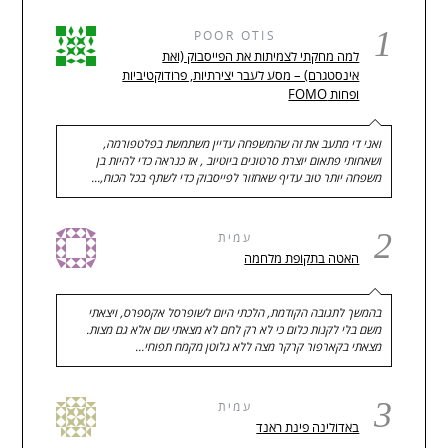
1
POOR OTIS
למה מחקתי לצמיתות את הפייסבוק (ואת
אינסטגרם) – מסע לעבר יצירתיות, פרודוקטיביות
ופחות FOMO
ואני די מתעב את זה שהמשפחה עדיין משתמשת בפלטפורמה,
ושאחותי פתאום יוצרת סרטונים ביוטיוב , אז כנראה כדי להיות בן
משפחה יותר טוב עדיף שאחזור לפייסבוק כדי לשתף בכל הכוח,…
2
עמית
האטה בתקופת מלחמה
בהמשך לתגובה הקודמת, הלכתי היום לשופרסל אקספרס, ויצאתי
משם בלי לקנות כלום כי לא רק לחם לא מצאתי שם אלא גם מצות.
מצאתי בקארפור קרקר מצה ללא גלוטן מקמח תפוחי…
3
עמית
באדולינה פינת ראנד