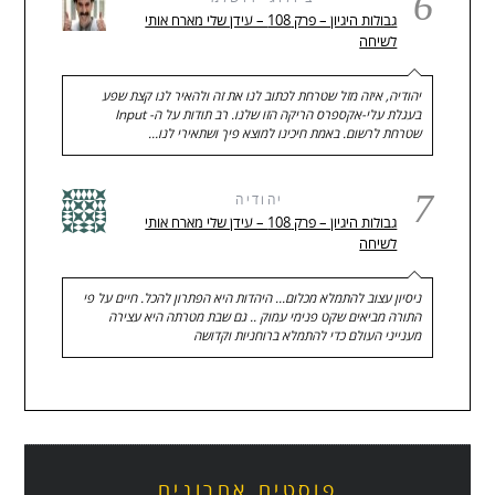
6
גבולות היגיון – פרק 108 – עידן שלי מארח אותי
לשיחה
יהודיה, איזה מזל שטרחת לכתוב לנו את זה ולהאיר לנו קצת שפע
בעגלת עלי-אקספרס הריקה הזו שלנו. רב תודות על ה- Input
שטרחת לרשום. באמת חיכינו למוצא פיך ושתאירי לנו…
7
יהודיה
גבולות היגיון – פרק 108 – עידן שלי מארח אותי
לשיחה
ניסיון עצוב להתמלא מכלום... היהדות היא הפתרון להכל. חיים על פי
התורה מביאים שקט פנימי עמוק .. גם שבת מטרתה היא עצירה
מענייני העולם כדי להתמלא ברוחניות וקדושה
פוסטים אחרונים