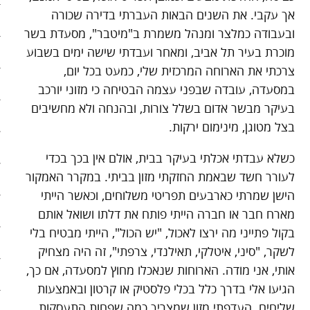
אך עקבי. את השנים הבאות העברתי בדירה שכורה
בריאות
ובעבודה כמלצר ומנהל משמרת ב"מיטבר", מסעדת בשר
מוכרת בעיר תל אביב, ומאחר ועבדתי שישה ימים בשבוע
קהילה
צרכתי את הארוחה המרכזית שלי, כמעט בכל יום,
כלכלה
במסעדה, עובדה שבפני עצמה הבטיחה כי מזוני יורכב
בעיקר מבשר אדום בשלל צורות, ובהנחה ולא מחשיבים
פוליטיקה
בצל מטוגן, מינימום ירקות.
תחבורה
כשלא עבדתי אכלתי בעיקר בבית, אולם אין בכך בכדי
לעורר חשד שבאמת החזקתי מזון בביתי. במקרר האמקור
טורים
הישן שמרתי כארבעים תפריטי משלוחים, וכאשר הייתי
101 דרכים להאט את החיים
מארח חבר או חברה הייתי פותח את דלתו ושואל אותם
בקול פתייני מה ירצו לאכול, "יש הכול", הייתי מבטיח בלי
צעדים ראשונים בסלואו פוד
לשקר, "סיני, איטלקי, תאילנדי, צרפתי", זה היה מצחיק
אותי, אני מודה. הארוחות שנאכלו מחוץ למסעדה, אם כך,
המינימליסטים
הגיעו אלי בדרך כלל בכלי פלסטיק או קרטון ובאמצעות
שליחים. העדפתי מזון שמצריך כמה שפחות התעסקות,
הרגלי זן