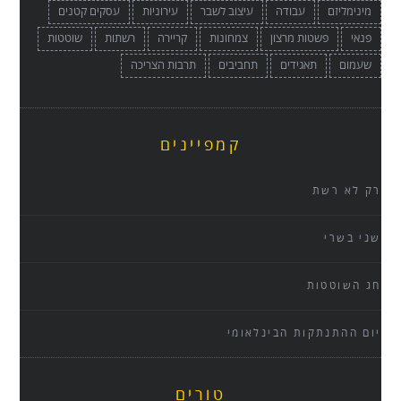
מינימליזם
עבודה
עיצוב לשבר
עירוניות
עסקים קטנים
פנאי
פשטות מרצון
צמחונות
קריירה
רשתות
שוטטות
שעמום
תאגידים
תחביבים
תרבות הצריכה
קמפיינים
רק לא רשת
שני בשרי
חג השוטטות
יום ההתנתקות הבינלאומי
טורים