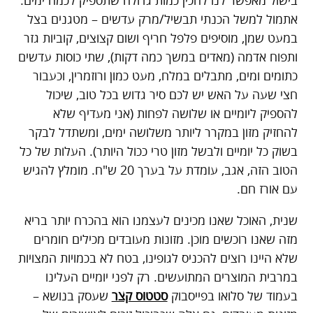
בישול מאפשר לנו להכין כמות גדולה שתספיק לכמה ימים.
אתמול למשל הכנתי תבשיל/מרק עדשים – מטגנים בצל
במעט שמן, מוסיפים פלפל חריף ושום קצוצים, קוביות גזר
ותפוח אדמה (מאדים במשך כמה דקות), שתי כוסות עדשים
כתומים ומים, מתבלים במלח, מעט כמון ורוזמרין, וכעבור
חצי שעה על האש יש לכם סיר גדוש בכל טוב, שיכול
להספיק ליומיים או שלושה לפחות (אני מעדיף שלא
להחזיק מזון במקרר ליותר משלושה ימים, ומשתדל לבקר
בשוק כל יומיים ולבשל מזון טרי ככול היותר). העלות של כל
הטוב הזה, אגב, עומדת על בערך 20 ש"ח. מומלץ להגיש
עם אורז חם.
שנית, האוכל שאנו מכינים לעצמנו הוא בהכרח יותר בריא
מזה שאנו רוכשים מוכן. מזונות מעובדים מכילים חומרים
שלא היינו רוצים להכניס לגופינו, בטח לא בכמויות המצויות
במרבית המוצרים המתועשים. רק לפני יומיים העלינו
בעמוד של סלואו בפייסבוק
סטטוס קצר
שעסק בנושא –