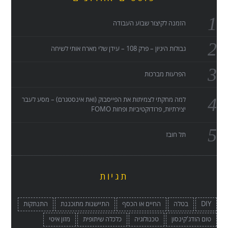
הזמנה לקיצור שבוע העבודה
גבולות היגיון – פרק 108 – עידן שלי מארח אותי לשיחה
הפרעות מברכות
למה מחקתי לצמיתות את הפייסבוק (ואת אינסטגרם) – מסע לעבר
יצירתיות, פרודוקטיביות ופחות FOMO
תל חובז
תגיות
DIY
בטלה
החיים או הכסף
התיישנות מתוכננת
התנתקות
טום הודג'קינסון
טכנולוגיה
כלכלה שיתופית
מזון איטי