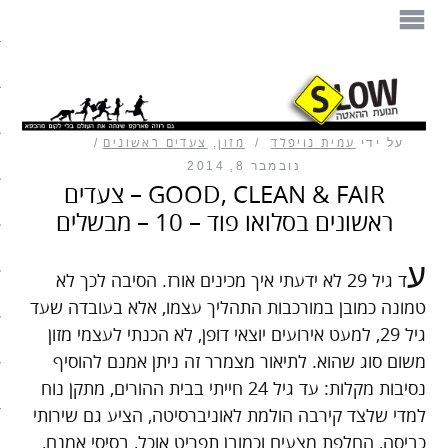
הספר
תנועת ההאטה
על ידי
עמית נויפלד
מזון
,
צעדים ראשונים
מזון
נובמבר 8, 2014
GOOD, CLEAN & FAIR – צעדים
בית
ראשונים בסלואו פוד – 10 – מבשלים
עיצוב
ע
ד גיל 29 לא ידעתי איך מכינים אורז. הסיבה לכך לא
עבודה
טמונה כמובן במורכבות התהליך עצמו, אלא בעובדה שעד
גיל 29, למעט אירועים יוצאי דופן, לא הכנתי לעצמי מזון
חיים ופנאי
משום סוג שהוא. לתיאור מצמרר זה ניתן אמנם להוסיף
נסיבות מקלות: עד גיל 24 חייתי בבית ההורים, מתקן נוח
תיירות
למדי שלצד קירבה הולמת לאוניברסיטה, הציע גם שירותי
משפחה
כביסה, החלפת מצעים וכמובן תפריט אוכל, בסיסי אמנם,