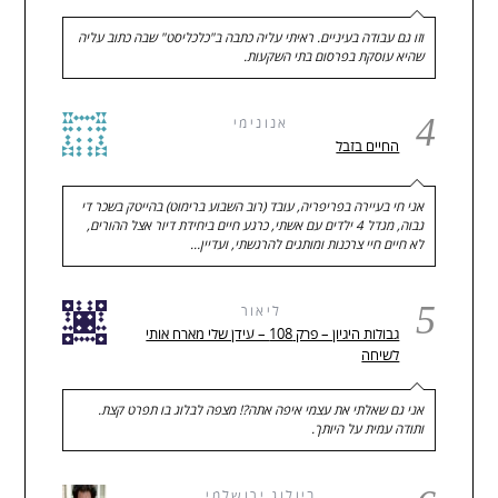
וזו גם עבודה בעיניים. ראיתי עליה כתבה ב"כלכליסט" שבה כתוב עליה
שהיא עוסקת בפרסום בתי השקעות.
4
אנונימי
החיים בזבל
אני חי בעיירה בפריפריה, עובד (רוב השבוע ברימוט) בהייטק בשכר די
גבוה, מגדל 4 ילדים עם אשתי, כרגע חיים ביחידת דיור אצל ההורים,
לא חיים חיי צרכנות ומותגים להרגשתי, ועדיין…
5
ליאור
גבולות היגיון – פרק 108 – עידן שלי מארח אותי
לשיחה
אני גם שאלתי את עצמי איפה אתה?! מצפה לבלוג בו תפרט קצת.
ותודה עמית על היותך.
ביולוג ירושלמי