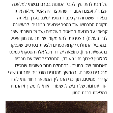
ארכיון
על מנת להתייעץ ולקבל הכוונות בטרם נגשתי למלאכה
עצמה), ועצם העובדה שהתוצר היה אכיל מילאה אותו
פוסטים מומלצים
בגאווה ששכחה רק כעבור מספר ימים. בערך באותה
תקופה התרחשו עוד מספר אירועים מכוננים: לראשונה
אודות
קראתי על תנועת ההאטה העולמית (עד אז חשבתי שאני
אודות האתר
לבד בעולם), הצטרפתי לתא מקומי של תנועת מזון איטי,
ובמקביל התחלתי לקרוא ספרים ולצפות בסרטים שעסקו
ספרים מומלצים – רשימה ראשונ
בתעשיית המזון. כתוצאה ישירה מכל אלה הפסקתי כמעט
לחלוטין לצרוך מזון מעובד, והתחלתי לבשל את מרבית
ספרים מומלצים – רשימה שניה
הארוחות שלי במו ידי. בהתחלה מנות פשוטות שהכילו
צור קשר
מרכיבים ספורים, ובהמשך מתכונים מורכבים יותר ותבשילי
קדירה סמיכים. תוך כדי התהליך המתואר התוודעתי לעוד
ועוד יתרונות של הבישול, שעודדו אותי להמשיך ולהתמיד
במלאכת הכנת המזון.