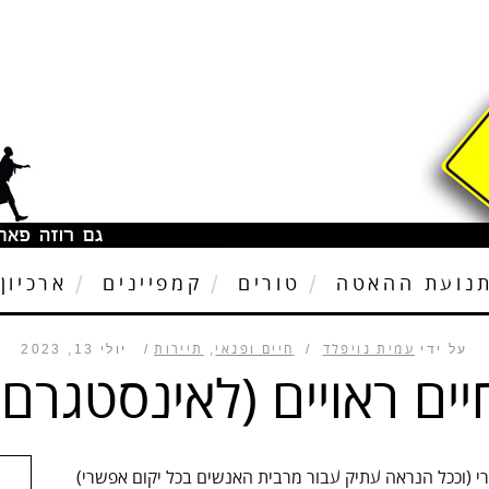
נועת ההאטה
טורים
קמפיינים
ארכיון
על ידי
עמית נויפלד
חיים ופנאי
,
תיירות
יולי 13, 2023
יים ראויים (לאינסטגרם)
 (וככל הנראה עתיק עבור מרבית האנשים בכל יקום אפשרי)