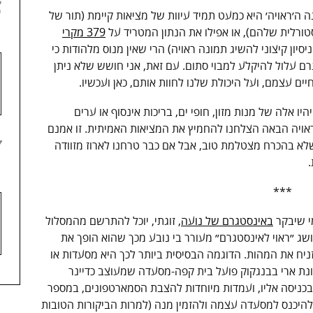
6
ה׳ראויה׳ היא כמעט תמיד עיוות של מציאות קיימת (תור של
ורלית שלהם), או אפילו את הנתון המטריד על
379 מקרי
יון קיצוני להשיג תמונה ראויה) הרי שאין מנוס מלהודות כי
ם עלול להיקלע למבוי סתום. עם זאת, אני חושש שלא ניתן
 עצמם, ועל היכולת שלנו לחוות אותם, כאן ועכשיו.
 אלה של מנות מזון, חופי ים, בריכות אינסוף או ערים
אויה הבאה הצלחנו להחמיץ את המציאות האמיתית. זו אמנם
7
לא בהכרח מצטלמת טוב, אבל אם כבר טרחנו לארוז מזוודה
.
***
י שיבקר
באינסטגרם של נועה
, זוגתי, יוכל להתרשם מהמסלול
ג ״ראוי לאינסטגרם״ מעורר בי נובע מכך שהוא הופך את
ניח את המהות. הדוגמה הבסיסית ביותר לכך היא מסעדות או
ונת ארי בבנגקוק פועל בית קפה-מסעדה שמעוצב כדיינר
בכניסה אליו, ועמדות מיוחדות להצבת הסמארטפונים, במספר
ם להיכנס למסעדה עצמה ולהזמין מנה (למרות הביקורות הטובות