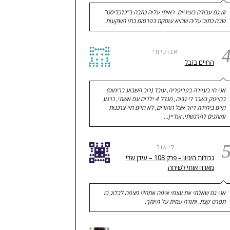
וזו גם עבודה בעיניים. ראיתי עליה כתבה ב"כלכליסט"
שבה כתוב עליה שהיא עוסקת בפרסום בתי השקעות.
אנונימי
החיים בזבל
אני חי בעיירה בפריפריה, עובד (רוב השבוע ברימוט)
בהייטק בשכר די גבוה, מגדל 4 ילדים עם אשתי, כרגע
חיים ביחידת דיור אצל ההורים, לא חיים חיי צרכנות
ומותגים להרגשתי, ועדיין…
ליאור
גבולות היגיון – פרק 108 – עידן שלי
מארח אותי לשיחה
אני גם שאלתי את עצמי איפה אתה?! מצפה לבלוג בו
תפרט קצת. ותודה עמית על היותך.