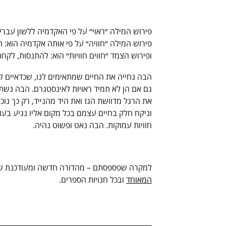
פירוש המילה ״ראוי״ על פי האקדמיה ללשון עברית
פירוש המילה ״חוויה״ על פי אותה אקדמיה הוא:
ה
ופירוש הצמד ״חווים חוויות״ הוא: להתנסות, לקח
הבה נחייה את החיים שמתאימים לנו, שכדאיים למ
גם אם הן לא תמיד ראויות לאינסטגרם. הבה נשתהה
את הרגל מדוושת הגז ואת היד מהנייד, רק כך נו
וניקח חלק בחיים עצמם בכל מקום אליו נגיע בעול
חוויות עמוקות. הבה נאט ופשוט נהיה.
למקרה שפספסתם – מהדורה חדשה ומעודכנת של
המאוחד
ובכל חנויות הספרים.