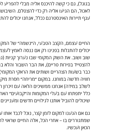
בגוגל), גם כי קשה להיכנס אליה מבלי להפריע ל
לאכול, הם הגיעו אליה רק כדי להצטלם. השיבוש
ענף תיירות האינסטרגם ככלל, אנחנו יכולים לה
החיים עצמם, הקצב הטבעי, ה״נשמה״ של המקום ו
יכולים להתגלות בפנינו רק אם ננסה לאמץ לעצמנ
שוב ושוב. את השוק המקומי שבו נערוך קניות (גם
להצטייד בפירות טריים), את הבר השבור והלא ב
כבר בשעות הצהריים ושותים את הראקי המקומי)
חוויה חדשה במוחנו. במקום ״מריחה״ חסרת מיקו
לשלב במידה) אנחנו ממשיכים הלאה עם זיכרון חז
כלל יתפתחו עם בעלי המקומות וה״קבועים״ האח
שיכולים להוביל אותנו לגילויים חדשים ומענייני
גם אם הגענו למקום לזמן קצר, נוכל לכבד אותו ע
שמתגוררים בו – אחרי הכל, אלה החיים שראוי לח
הכאן ועכשיו.