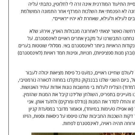
סטגרם). אובססיית התיעוד המודרנית אינה זרה לי לחלוטין, כתבתי עליה
רונה לא הפנמתי את השלכות המרדף אחר התמונה המושלמת
ם לעילא ולעילא, שאחרת לא יהיו ״ראויים״.
שה כאשר יצאתי לאחרונה מגבולות הארץ, אירוע שלא
דה התעופה בו נחתנו התבשרנו על מקבץ אתרים ראויים לאינסטגרם. על
דות הראויות ביותר לאינסטגרם באי. מסלולי שוטטות בערים
הן מנות ספציפיות), חנויות, ופינות חמד ראויות (לאינסטגרם)
לעולם שחיינו ראויים, כמעט כל פיסת מציאות יכולה לעבור
, ביום השני שלנו בבנגקוק נתקלנו במחזה לכאורה נורמטיבי,
 מרגע שהתחלנו למדוד) הצליח לעלות בי מחשבות נוגות אודות עתיד האנושות.
ו מעיינים בתפריט, השולחן שלידנו קיבל את המנות שהזמין.
והחלו לסדר את המנות (נודלס ומרקים) ולתעד אותן. אני
או אפילו טעימות במיוחד), וכאמור מדובר במסעדת קניון
נטולת כוכבי מישלן. ועדיין, במשך קצת יותר מ-11 דקות השכנות החביבות שלנו טיפסו על כיסאות וספות, הזיזו
ארוחה תהיה ראויה, לאינסטגרם לפחות.