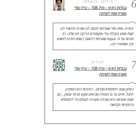
ביולוג ירושלמי
גבולות היגיון – פרק 108 – עידן שלי
מארח אותי לשיחה
יהודיה, איזה מזל שטרחת לכתוב לנו את זה ולהאיר לנו
קצת שפע בעגלת עלי-אקספרס הריקה הזו שלנו. רב
תודות על ה- Input שטרחת לרשום. באמת חיכינו למוצא
פיך ושתאירי לנו…
יהודיה
גבולות היגיון – פרק 108 – עידן שלי
מארח אותי לשיחה
ניסיון עצוב להתמלא מכלום... היהדות היא הפתרון
להכל. חיים על פי התורה מביאים שקט פנימי עמוק .. גם
שבת מטרתה היא עצירה מענייני העולם כדי להתמלא
ברוחניות וקדושה