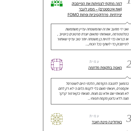
למה מחקתי לצמיתות את הפייסבוק
(ואת אינסטגרם) – מסע לעבר
יצירתיות, פרודוקטיביות ופחות FOMO
ואני די מתעב את זה שהמשפחה עדיין משתמשת
בפלטפורמה, ושאחותי פתאום יוצרת סרטונים ביוטיוב ,
אז כנראה כדי להיות בן משפחה יותר טוב עדיף שאחזור
לפייסבוק כדי לשתף בכל הכוח,…
עמית
האטה בתקופת מלחמה
בהמשך לתגובה הקודמת, הלכתי היום לשופרסל
אקספרס, ויצאתי משם בלי לקנות כלום כי לא רק לחם
לא מצאתי שם אלא גם מצות. מצאתי בקארפור קרקר
מצה ללא גלוטן מקמח תפוחי…
עמית
באדולינה פינת ראנד