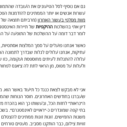
גם אם נוסיף לסל הטיעונים את העובדה שהתמונה 
עשרות אנשים או יותר הממתינים להזדמנות הפסט
מוות מסלפי בעשור האחרון
(מרביתם תוצאה של ניס
דיון אתי בהשלכות
ההיקפיות
של תיירות האינסטגר
לומר דבר דומה על ההשלכות של התופעה על החיים
כאשר אנחנו פועלים על סמך המלצות אסתטיות, יהיו
עתיקות, אנחנו עלולים לגלות שבדרך לתמונה הר
עלולה להתגלות לעיתים מחוספסת ועקומה, כזו ש
ולעלות על מטוס, מן הראוי לתת לה צ׳אנס לפחות
אני לא מבקש לצאת כנגד כל תיעוד באשר הוא. מ
שעברנו בחודשים האחרונים. חוסר הנוחות שהמוש
ה״נראות״ לחזות הכל, ובעשותו כך הוא בהכרח מז
בתי קפה שמוגדרים כ-״ראויים לאינסטגרם״. בשכ
משנות החמישים. זוגות זוגות ממתינים להצטלם 
זוויות צילום, כבר הותקנו מסביב. מעטים טורחי