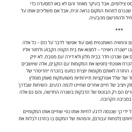
סט צילומים, אבל בעיקר מאחר והם לא באו למסעדה כדי
 שנגרם למהות המקום נראה זניח, אבל אם משליכים אותו על
תחיל ולהתרשם מהבעיה.
***
החוויה האותנטית (אם עוד אפשר לדבר על כזו) – כל אלה
ו ״שגרה ראויה״ – למצוא את בית הקפה הקבוע ולחזור אליו
 אם שכרנו חדר בבית מלון ולא דירה עם מטבח, לא יזיק
הכרח אופנתי (חפשו את המקומות עם הזקנים, אלה שיושבים
. החזרה לאותם מקומות יוצרת כמעט בהכרח ״חריטה״ של
ד של שלל אטרקציות תיירותיות משועתקות (אותן מומלץ
ק ויציב של חיים אחרים שחיינו לכמה רגעים. השיחות שבדרך
רים הם רק הבונוס של הדבקות בשגרה החדשה, והם גם אלה
ם בסביבה הקרובה.
ל ידי כך שננסה לרגע לחיות אותו כפי שחיים אותו המקומיים
יותם (לפחות עבורם), והמהות של המקום בו בחרנו לבלות את