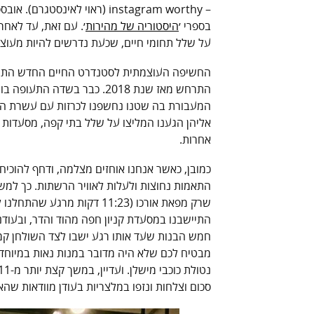
– instagram worthy (ראוי לאינ
בספרי ׳
היסטוריה של מהירות
׳. עם זאת, עד לאח
על שלל תחומי חיים, שכעת נדרשים להיות מעוצבי
החשיפה העוצמתית לסטנדרט החיים החדש התרח
התרחש מאז שנת 2018. כבר בש
המעבורת בה שטנו נחשפנו לכרזות עם עשרת הנקו
אליהן הגענו המליצו על שלל בתי קפה, מסעדות (וב
אחרות.
כמובן, כאשר אנחנו אוחזים מצלמה, ודחף להוכיח 
התאמות נחוצות ולעלות לאוויר הרשתות. כך למשל
שרק מפאת אורכו (11:23 דקות
התיישבנו במסעדת קניון חפה מהוד והדר, ובעודנ
חמש הבנות שעד אותו רגע ישבו לצד השולחן קמו 
מבטיח לכם שלא היה מדובר במנות נאות במיוחד (
סכום וצלחות ונזפו במלצריות בעודן מוודאות שה