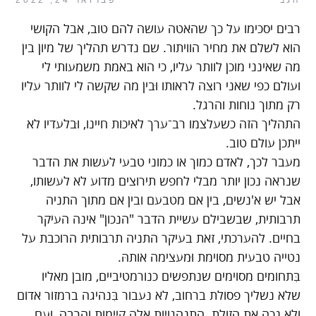
הגב
פברואר 24, 2022
רבים יסכימו על כך שהאטה עושה להם טוב, אבל הקושי
הוא לשלם את מחיר הוויתור. שם נדרש תהליך של מיון בין
מה שאינני מוכן לוותר עליו, כי הוא באמת משמעותי לי
ועולם כפי שאני רוצה לראותו וּבין מה שקשה לי לוותר עליו
רק מתוך נוחות והרגל.
התהליך הזה כשעלצמו רב־ערך לאיכות חיינו, וּבלעדיו לא
ייתכן עולם טוב.
מעבר לכך, לאדם כמוך או כמוני טבעי לעשות את הדבר
שנראה נכון יותר מבלי לחפש תירוצים מדוע לא לעשותו,
אבל יש א'נשים, בין אם מטבעם ובין אם מתוך התניה
תרבותית, שבשבילם עשיית הדבר "הנכון" אינה העיקר
בחיים. להערכתי, זאת בעיקר התניה תרבותית הרוכבת על
נטייה טבעית מסוימת וּמעצימה אותהּ.
בִּתחומים מסוימים שנתפשים כנורמטיביים, מובן מאליו
שלא נשליך פסולת ברחוב, לא נעבור בִּנהיגה ברמזור אדום
ולא נכה את הזולת. התנהגויות אלה קיימות והרבה, ועם