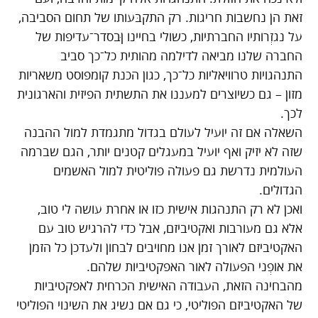
זאת הן נחשבות חריגות. רק התקבּעותו של תחום הסביבה,
על נגזְרותיו החברתיות, כשולי בחיינו ןּבסדר־עדיפות של
החברה שלנו מביאה לדילמה מהותית כל־כך סביב
התנהגויות טרוויאליות כל־כך, כגון הכנת קומפוסט משאריות
מזון – גם כשיוצרים למעננו את התשתית הפיזית והארגונית
לכך.
השאלה אם זה יועיל לעולם בגדול מתגמדת למול ההבנה
שזה לא יזיק ואף יועיל במעגלים קטנים יותר, הגם שברמה
העולמית נדרשת גם פעולה פוליטית למול האשמים
הגדולים.
ואכן לא רק התנהגות אישית כזו או אחרת עושה לי טוב,
אלא גם מעורבות ואקטיביזם, אבל כדי להרגיש טוב עם
האקטיביזם לאורך זמן אנו מחויבים לבחון ולעדכן כל הזמן
את אופְני הפעולה לאור האפקטיביות שלהם.
מהבחינה הזאת, העבודה האישית הכרחית לאפקטיביות
של האקטיביזם הפוליטי, כי גם אם נשיג את השינוי הפוליטי