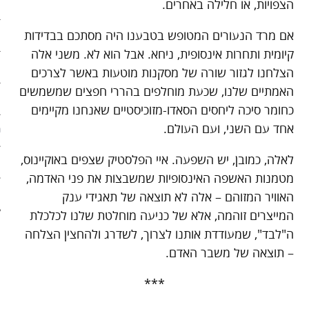
הצפויות, או חלילה באחרים.
ארכיון
אם מרד הנעורים המטופש בטבענו היה מסתכם בבדידות
פוסטים מומלצים
קיומית ותחרות אינסופית, ניחא. אבל הוא לא. משני אלה
אודות
הצלחנו לגזור שורה של מסקנות מוטעות באשר לצרכים
האמתיים שלנו, שכעת מוחלפים בהררי חפצים שמשמשים
אודות האתר
כחומר סיכה ליחסים הסאדו-מזוכיסטיים שאנחנו מקיימים
אחד עם השני, ועם העולם.
ספרים מומלצים – רשימה ראשונ
לאלה, כמובן, יש השפעה. איי הפלסטיק שצפים באוקיינוס,
ספרים מומלצים – רשימה שניה
מטמנות האשפה האינסופיות שמשבצות את פני האדמה,
צור קשר
האוויר המזוהם – אלה לא תוצאה של תאגידי ענק
המייצרים זוהמה, אלא של כניעה מוחלטת שלנו לכלכלת
ה"לבד", שמעודדת אותנו לצרוך, לשדרג ולהחצין הצלחה
– תוצאה של משבר האדם.
***