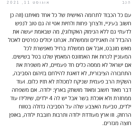
הגב
אוגוסט 11, 2021
עם כל הכבוד לתרומה האישית של כל אחד מאיתנו (וזה כן
חשוב בעיניי, ולצרוך פחות ולחיות אטי זה גם טוב לנפש
לדעתי גם ללא הנימוק האקולוגי), מה שבאמת יעשה את
ההבדל זה תאגידים וממשלות. אנחנו יכולים כפרטים לאכול
מאש מונבט, אבל אם ממשלת ברזיל מאפשרת לכל
המעוניין לכרות את האמזונס המאמץ שלנו בטל בשישים.
אם ישראל לא ממסה כלים חד פעמיים, לא משפרת את
התחבורה הציבורית, לא דואגת להילחם בזיהום הסביבה,
השקית הרב פעמית שניקח למכולת לא תזיז כלום. ועוד
דבר מאוד חשוב ומאוד מושתק בארץ: ילודה. אם משפחה
ממחזרת ולא אוכלת בשר אבל יש לה 4 ילדים, שיולידו עוד
ילדים, טביעת האצבע שלה על הסביבה גדולה בטווח
הרחוק. וזו ארץ מעודדת ילודה ותרבות חובבת ילודה, באופן
חוצה מגזרים.