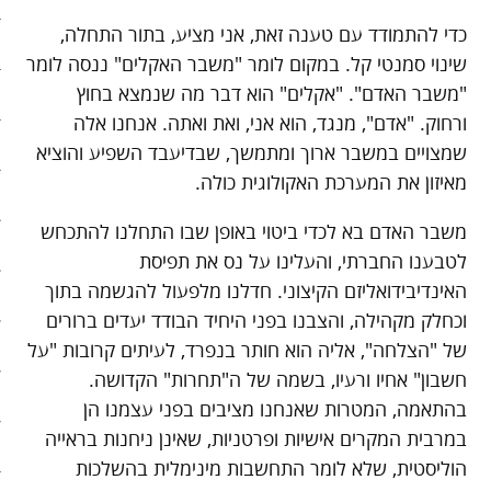
כדי להתמודד עם טענה זאת, אני מציע, בתור התחלה,
סיפורי האטה
שינוי סמנטי קל. במקום לומר "משבר האקלים" ננסה לומר
"משבר האדם". "אקלים" הוא דבר מה שנמצא בחוץ
כלכלה אנושית
ורחוק. "אדם", מנגד, הוא אני, ואת ואתה. אנחנו אלה
להיות מגניבים בשקל תשעים
שמצויים במשבר ארוך ומתמשך, שבדיעבד השפיע והוציא
מאיזון את המערכת האקולוגית כולה.
קיצור תולדות הזמן
משבר האדם בא לכדי ביטוי באופן שבו התחלנו להתכחש
קמפיינים
לטבענו החברתי, והעלינו על נס את תפיסת
האינדיבידואליזם הקיצוני. חדלנו מלפעול להגשמה בתוך
רק לא רשת
וכחלק מקהילה, והצבנו בפני היחיד הבודד יעדים ברורים
שני בשרי
של "הצלחה", אליה הוא חותר בנפרד, לעיתים קרובות "על
חשבון" אחיו ורעיו, בשמה של ה"תחרות" הקדושה.
חג השוטטות
בהתאמה, המטרות שאנחנו מציבים בפני עצמנו הן
במרבית המקרים אישיות ופרטניות, שאינן ניחנות בראייה
יום ההתנתקות הבינלאומי
הוליסטית, שלא לומר התחשבות מינימלית בהשלכות