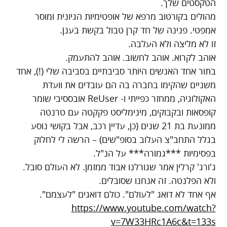
הטקסטים שלך.
מהולים בקורטוב מרפא של אופטימיות הגיונית ומוסר
אמפטי. פנינה של חד קרן טבול בקשת בענן.
זו לא מליצה ולא העלבה.
אוהב לקרוא. אוהב לחשוב. אוהב להתעמק.
בתור אחד האנשים היותר סביבתיים בסביבה שלי (!), אחד
משניים שהקימו בחברה בה הם עובדים את וועדת
האקולוגיה, ממחזר כפייתי ו- ReUser אובססיבי שומר
קופסאות ובקבוקים, מינימליסט פקקטה עם טרנטה
ממונעת בת 21 שנים (כן, עדיין רכב, אבל בקושי נוסע
בגלל התחב"צ העלוב בסופ"שים) – הרשה לי לחלוק
בפסימיות ***גמורה*** על הנ"ל.
ג'ורג' קרלין אמר שגורלנו אבוד ממזמן. לא העולם סובל.
ולא הפלנטה. זה אנחנו שסובלים.
אף אחד לא דואג "לעולם". כולם דואגים "לעצמם".
https://www.youtube.com/watch?
v=7W33HRc1A6c&t=133s