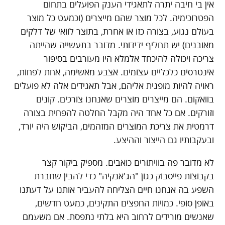
אין בי חיבה יתרה לתאגידי הענק הפועלים בתחום
הפטרוכימיה. לכל מוצר שהם מייצרים (וכמעט כל מוצר
בעולם נגוע, בצורה כזו או אחרת, בתוצר לוואי של דלקים
מאובנים) יש תחליף ידידותי. מדובר בתעשייה שהייתה
צריכה ויכולה להיכחד אלמלא היו מעורבים בסיפור
אינטרסים כלכליים עצומים. אצבע מאשימה, אחת לפחות,
ראויה להיות מופנית אליהם, אבל תאגידים אלה לא פועלים
בוואקום. הם מייצרים מוצרים שאנחנו צורכים. קונים
וזורקים. אם כל אחד היה מקבל החלטה להפחית בצורה
דרמטית את צריכת המוצרים המזהמים, הביקוש היה יורד,
ובעקבותיו גם הייצור וההיצע.
לא מדובר פה בוויתורים כואבים. מספיק ביקור קצר
בקבוצות פייסבוק כגון "הג'אנקיה" כדי להבין שחברת
השפע בה אנחנו חיים הצליחה להעביר אותנו על דעתנו
באופן סופי. כמויות החפצים התקינים, כמעט חדשים,
שאנשים מורידים לרחוב היא בלתי נתפסת. אם משעמם