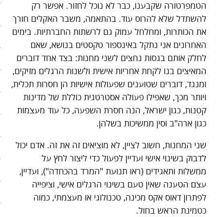
הטמפרטורה שקבענו, כבר לא נוכל לחזור. אפשר רק
בריאות
להשתדל שלא להרוס עוד. בהתאמה, משבר האקלים חורך
את הכותרות, ומחלחל עמוק גם לרשתות החברתיות. בימים
קהילה
האחרונים אני נתקל באינספור טקסטים בנושא, שאם
לחלק אותם בגסות נחצים לשני מחנות: בצד אחד דוברים
כלכלה
המאיצים בנו לקחת אחריות אישית ולשנות הרגלים מזיקים,
פוליטיקה
ומנגד, דוברים שטוענים שפעולות אישיות הן חסרות תכלית,
ויותר מכך, שאפילו פעולה אסטרטגית כוללת של מדינות
תחבורה
קטנות, כגון ישראל, הנה חסרת השפעה, כל עוד מעצמות
כגון ארה"ב וסין ממשיכות בשלהן.
טורים
שני המחנות, חשוב לציין, לא מוציאים זה את זה. אדם יכול
101 דרכים להאט את החיים
לדבוק בשינוי אישי ועדיין לפעול כדי ליצור לחץ על
ממשלות ותאגידים (ראו תנועת "המרד בהכחדה"), ועדיין,
צעדים ראשונים בסלואו פוד
עצם הטענה שאין טעם בשינוי הרגלים אישי, וציפייה
המינימליסטים
לפתרון דאוס אקס מכינה, טכנולוגי או מעצמתי, כמוה
כטמינת הראש בחול.
הרגלי זן