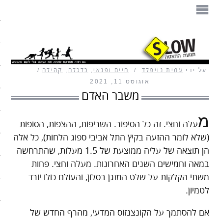
הספר
תנועת ההאטה
על ידי
עמית נויפלד
חיים ופנאי
,
כלכלה
,
קהילה
מזון
אוגוסט 11, 2021
משבר האדם
בית
מ
עיצוב
עלה וחצי. זה כל הסיפור. השריפות, ההצפות, הסופות
(שלא לומר ההזעה בקיץ התל אביבי ספוג הלחות), כל אלה
עבודה
הן תוצאה של עליה ממוצעת של 1.5 מעלות, שהתרחשה
במאה וחמישים השנים האחרונות. מעלה וחצי. פחות
חיים ופנאי
משתי הקלקות על שלט המזגן בסלון, והעולם כולו יורד
לטמיון.
תיירות
אם להסתמך על הקונצנזוס המדעי, מהרף החדש של
משפחה