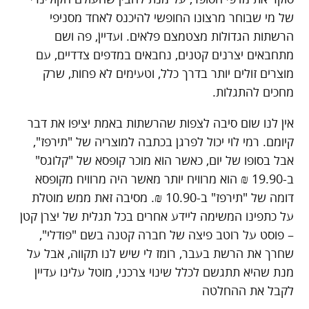
של מי שבוחר מרצונו החופשי להיכנס לאחד מסניפי
הרשתות הגדולות מצטמצם פלאים. ועדיין, פה ושם
מתחבאים יצרנים קטנים, נחבאים במדפים צדדיים, עם
מוצרים זולים יותר בדרך כלל, וטעימים לא פחות, שרק
מחכים להתגלות.
אין לנו שום סיבה לצפות שהרשתות באמת יציפו את דבר
קיומם. רמי לוי יכול לפרגן בכתבה למוצריה של "תירפז",
אבל בסופו של יום, כאשר הוא מוכר קופסא של "קלוגס"
ב-19.90 ₪ הוא מרוויח יותר מאשר היה מרוויח מקופסא
דומה של "תירפז" ב-10.90 ₪. מסיבה זאת ממש מוטלת
על כתפינו המשימה ליידע אחרים בכל תגלית של יצרן קטן
– פוסט על רוטב פיצה של חברה קטנה בשם "פודלי",
שחרך את הרשת בעבר, רומז לי שיש לנו תקווה, אבל על
מנת שהיא תתגשם לכלל שינוי צרכני, מוטל עלינו עדיין
לקבל את ההחלטה