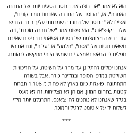
הוא לא אמר "אני רוצה את הרוטב הטעים יותר של החברה
האחרת", או, "הרוטב של החברה שאנחנו תמיד קונים",
ואפילו לא "הרוטב של החברה שמרחתי עליך בירח הדבש
שלנו בקו-צ'אנג". הוא פשוט אמר "של חברה מוכרת", וזה
עוד בנישה מצומצמת של רטבים אסיאתיים חריפים שאינם
נושאים תגיות של "אסם", "תלמה" או "עלית", וגם אם היו
נופלים לי הראש באמצע יום שמשי הייתי מתקשה לזהותם.
אנחנו יכולים להתלונן עד מחר על השיטה, על הריכוזיות
השולטת במדפי הסופר ובמדינה כולה, אבל בשורה
התחתונה, פועלות כיום בארץ לא פחות מ-1,108 חברות
קטנות בתחום המזון. אם הן לא מצליחות, זה לא מעט
בגלל שאנחנו לא נותנים להן צ'אנס. התרגלנו יותר מידי
לשלוח יד על אוטומט לרגיל והמוכר.
***