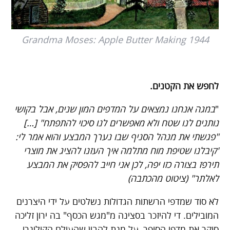
1944 Grandma Moses: Apple Butter Making
לחפש את הקטנים.
"
במגה אנחנו נמצאים על המדפים המון שנים, אבל בקושי
נותנים לנו שטח ולא מאפשרים לנו סיכוי להתפתח" […]
"פגשתי את מנהל הסניף שבו נערך המבצע והוא אמר לי:
'קיבלנו שטיפת מוח מתלמה איך העזנו להציג את מוצרי
תירפז בצורה כזו יפה, לכן אני חייב להפסיק את המבצע
לאלתר" (ציטוט מהכתבה)
לא סוד שמדפי הרשתות הגדולות נשלטים על ידי היצרנים
המובילים. די להיזכר בסצינה מ"מגש הכסף" בה ירון זליכה
סוקר את מדפי הסופר, על מנת להבין שהעולם הקולינרי