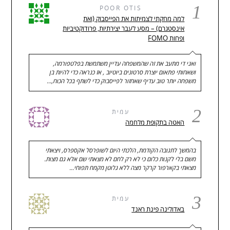
1
POOR OTIS
למה מחקתי לצמיתות את הפייסבוק (ואת
אינסטגרם) – מסע לעבר יצירתיות, פרודוקטיביות
ופחות FOMO
ואני די מתעב את זה שהמשפחה עדיין משתמשת בפלטפורמה,
ושאחותי פתאום יוצרת סרטונים ביוטיוב , אז כנראה כדי להיות בן
משפחה יותר טוב עדיף שאחזור לפייסבוק כדי לשתף בכל הכוח,…
2
עמית
האטה בתקופת מלחמה
בהמשך לתגובה הקודמת, הלכתי היום לשופרסל אקספרס, ויצאתי
משם בלי לקנות כלום כי לא רק לחם לא מצאתי שם אלא גם מצות.
מצאתי בקארפור קרקר מצה ללא גלוטן מקמח תפוחי…
3
עמית
באדולינה פינת ראנד