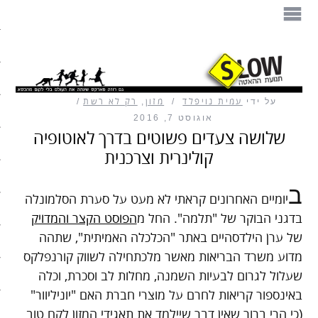
הספר
תנועת ההאטה
על ידי
עמית נויפלד
מזון
,
רק לא רשת
מזון
אוגוסט 7, 2016
שלושה צעדים פשוטים בדרך לאוטופיה
בית
קולינרית וצרכנית
עיצוב
ב
יומיים האחרונים קראתי לא מעט על סערת הסלמונלה
עבודה
בדגני הבוקר של "תלמה". החל מ
הפוסט הקצר והמדויק
של ערן הילדסהיים באתר "הכלכלה האמיתית", שתהה
חיים ופנאי
מדוע משרד הבריאות מאשר מלכתחילה לשווק קורנפלקס
שעלול לגרום לבעיות השמנה, מחלות לב וסכרת, וכלה
תיירות
באינספור קריאות לחרם על מוצרי חברת האם "יוניליוור"
משפחה
(כי הרי ברור שאין דבר שיילמד את תאגידי המזון לקח טוב