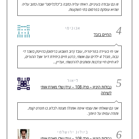
וזו גם עבודה בעיניים. ראיתי עליה כתבה ב"כלכליסט" שבה כתוב עליה
שהיא עוסקת בפרסום בתי השקעות.
4
אנונימי
החיים בזבל
אני חי בעיירה בפריפריה, עובד (רוב השבוע ברימוט) בהייטק בשכר די
גבוה, מגדל 4 ילדים עם אשתי, כרגע חיים ביחידת דיור אצל ההורים,
לא חיים חיי צרכנות ומותגים להרגשתי, ועדיין…
5
ליאור
גבולות היגיון – פרק 108 – עידן שלי מארח אותי
לשיחה
אני גם שאלתי את עצמי איפה אתה?! מצפה לבלוג בו תפרט קצת.
ותודה עמית על היותך.
6
ביולוג ירושלמי
גבולות היגיון – פרק 108 – עידן שלי מארח אותי