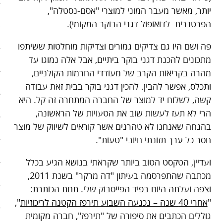
יותר, מאשר מעבר המוני למוצרי "אסם-נסטלה",
בריאות
הפרטנרית לדואופול דגני הבוקר המקומי).
קהילה
פה ושם היו גם צדיקים גמורים וצדיקות מוחלטות ששיתפו
מתכונים להכנת דגני בוקר ביתיים, אבל אלה נמוגו עד
כלכלה
מהרה בקריאות הקרב של מעודדי החרמות הקולניים,
פוליטיקה
ותכלס, אפשר להבין. להכין דגני בוקר בבית זאת עבודה
קשה, לשלוח יד למוצר של החברה המתחרה זה קל. היא
תחבורה
הרי לא תעז לעשות שוב את הטעויות של הראשונה,
בהנחה שאנחנו לא טהרנים אשר קוראים לשיווק של מוצר
טורים
חסר כל ערך תזונתי חיובי "טעות".
101 דרכים להאט את החיים
ועדיין, הטקסט הטוב ביותר שקראתי בנושא הגיע בכלל
צעדים ראשונים בסלואו פוד
מכתבה שהתפרסמה בעיתון "דה מרקר" בשנת 2011,
וצפה ועלתה היום בפיד הפייסבוק שלי. תחת הכותרת:
המינימליסטים
"
אחרי 40 שנה – נכנעה השבוע תירפז הקטנה לריכוזיות
",
גוללים הכתבים את סיפורה של "תירפז", חברה מקומית
הרגלי זן