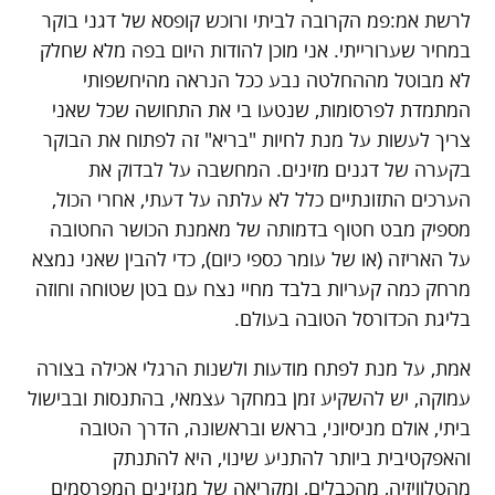
לרשת אמ:פמ הקרובה לביתי ורוכש קופסא של דגני בוקר
במחיר שערורייתי. אני מוכן להודות היום בפה מלא שחלק
לא מבוטל מההחלטה נבע ככל הנראה מהיחשפותי
המתמדת לפרסומות, שנטעו בי את התחושה שכל שאני
צריך לעשות על מנת לחיות "בריא" זה לפתוח את הבוקר
בקערה של דגנים מזינים. המחשבה על לבדוק את
הערכים התזונתיים כלל לא עלתה על דעתי, אחרי הכול,
מספיק מבט חטוף בדמותה של מאמנת הכושר החטובה
על האריזה (או של עומר כספי כיום), כדי להבין שאני נמצא
מרחק כמה קעריות בלבד מחיי נצח עם בטן שטוחה וחוזה
בליגת הכדורסל הטובה בעולם.
אמת, על מנת לפתח מודעות ולשנות הרגלי אכילה בצורה
עמוקה, יש להשקיע זמן במחקר עצמאי, בהתנסות ובבישול
ביתי, אולם מניסיוני, בראש ובראשונה, הדרך הטובה
והאפקטיבית ביותר להתניע שינוי, היא להתנתק
מהטלוויזיה, מהכבלים, ומקריאה של מגזינים המפרסמים