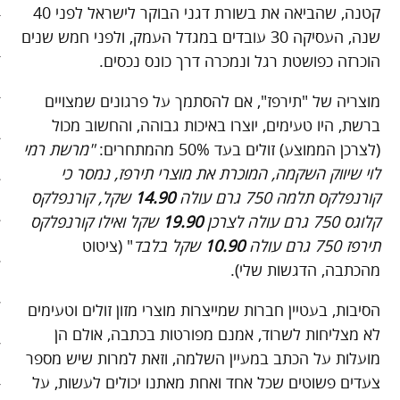
קטנה, שהביאה את בשורת דגני הבוקר לישראל לפני 40
שנה, העסיקה 30 עובדים במגדל העמק, ולפני חמש שנים
סיפורי האטה
הוכרזה כפושטת רגל ונמכרה דרך כונס נכסים.
כלכלה אנושית
מוצריה של "תירפז", אם להסתמך על פרגונים שמצויים
להיות מגניבים בשקל תשעים
ברשת, היו טעימים, יוצרו באיכות גבוהה, והחשוב מכול
(לצרכן הממוצע) זולים בעד 50% מהמתחרים:
"מרשת רמי
קיצור תולדות הזמן
לוי שיווק השקמה, המוכרת את מוצרי תירפז, נמסר כי
קורנפלקס תלמה 750 גרם עולה
14.90
שקל, קורנפלקס
קמפיינים
קלוגס 750 גרם עולה לצרכן
19.90
שקל ואילו קורנפלקס
רק לא רשת
תירפז 750 גרם עולה
10.90
שקל בלבד
" (ציטוט
מהכתבה, הדגשות שלי).
שני בשרי
הסיבות, בעטיין חברות שמייצרות מוצרי מזון זולים וטעימים
חג השוטטות
לא מצליחות לשרוד, אמנם מפורטות בכתבה, אולם הן
מועלות על הכתב במעיין השלמה, וזאת למרות שיש מספר
יום ההתנתקות הבינלאומי
צעדים פשוטים שכל אחד ואחת מאתנו יכולים לעשות, על