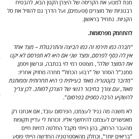
מנת למנוע את הקריסה של היצרן הקטן הבא, להבטיח
ארכיון
רבגוניות של מוצרים (וטעמים), ועל הדרך גם להוזיל את סל
פוסטים מומלצים
הקניות. נתחיל בראשון.
אודות
להתחמק מפרסומות.
אודות האתר
"
חברה כמו תירפז זה כמו הביצה והתרנגולת – מצד אחד
אין לה כסף לפרסם, ומצד שני אם היא לא תפרסם לא יקנו
ספרים מומלצים – רשימה ראשונ
את המוצר שלה
"
,
מצוטט רמי לוי בכתבה, וגרשון ויסמן,
סמנכ"ל הסחר של "רבוע הכחול" מחרה מחזיק אחריו:
ספרים מומלצים – רשימה שניה
"מדובר בקטגוריה מאוד בעייתית כי היא תחרותית וממותגת
צור קשר
מאוד, עם צורך בחיבור רגשי של הצרכן למותג. לכן צריך
להשקיע הרבה כספים בפרסום
".
לא משנה מה נגיד לעצמנו, הפרסום עובד, אם אנחנו רק
מאפשרים לעצמנו להיחשף אליו. זכורות לי עדיין תקופות
מהעבר הרחוק, בהן הייתי מקבל החלטה לחיות חיים
"בריאים יותר", וכחלק מהאסטרטגיה החדשה הייתי פוסע