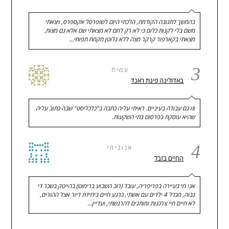
בהמשך לתגובה הקודמת, הלכתי היום לשופרסל אקספרס, ויצאתי
משם בלי לקנות כלום כי לא רק לחם לא מצאתי שם אלא גם מצות.
מצאתי בקארפור קרקר מצה ללא גלוטן מקמח תפוחי…
3
עמית
באדולינה פינת ראנד
וזו גם עבודה בעיניים. ראיתי עליה כתבה ב"כלכליסט" שבה כתוב עליה
שהיא עוסקת בפרסום בתי השקעות.
4
אנונימי
החיים בזבל
אני חי בעיירה בפריפריה, עובד (רוב השבוע ברימוט) בהייטק בשכר די
גבוה, מגדל 4 ילדים עם אשתי, כרגע חיים ביחידת דיור אצל ההורים,
לא חיים חיי צרכנות ומותגים להרגשתי, ועדיין…