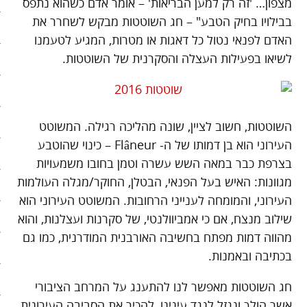
מצפון… 'זה רק למען הבריאות' – אומר אדם כשהוא נתפס
בבילויו בחיק הטבע" – חג השוטטות מבקש לשחרר את
סיפורי האטה
האדם לפנאי נטול כל דאגות או מטרות, המגיע לטעמנו
לשיאו בפעילות העצלה והסקרנית של השוטטות.
כלכלה אנושית
להיות מגניבים בשקל תשעים
קיצור תולדות הזמן
השוטטות, חשוב לציין, שונה מהליכה רגילה. המשוטט
העירוני הוא בן דמותו של ה- Flâneur – כינוי שהוטבע
קמפיינים
בצרפת כבר במאה השש עשרה וטמן בחובו משמעויות
מגוונות: האיש בעל הפנאי, הבטלן, החוקר/מגלה העולמות
רק לא רשת
העירוני, והמומחה לענייני הרחובות. המשוטט העירוני הוא
שני בשרי
שילוב מנצח, אם כי אמביוולנטי, של סקרנות ועצלנות, והוא
מהווה דמות מפתח בחשיבה האורבנית המודרנית, כמו גם
חג השוטטות
בכתיבה ובאמנות.
יום ההתנתקות הבינלאומי
חג השוטטות מאפשר לנו להתענג על המרחב הציבורי
אשר הולך ונגזל לנגד עינינו, להכיר את הסביבה העירונית