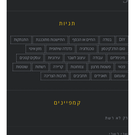
תגיות
DIY
בטלה
החיים או הכסף
התיישנות מתוכננת
התנתקות
טום הודג'קינסון
טכנולוגיה
כלכלה שיתופית
מזון איטי
מינימליזם
עבודה
עיצוב לשבר
עירוניות
עסקים קטנים
פנאי
פשטות מרצון
צמחונות
קריירה
רשתות
שוטטות
שעמום
תאגידים
תחביבים
תרבות הצריכה
קמפיינים
רק לא רשת
שני בשרי