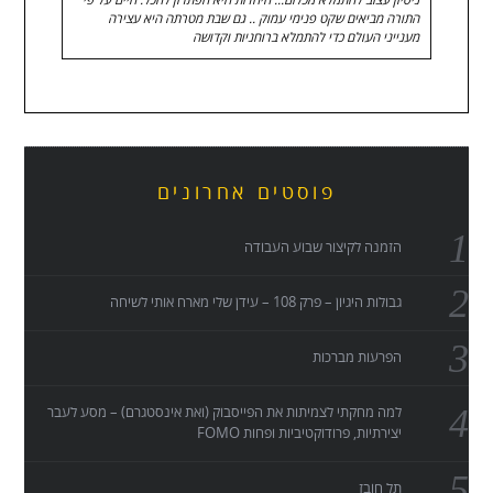
ניסיון עצוב להתמלא מכלום... היהדות היא הפתרון להכל. חיים על פי
התורה מביאים שקט פנימי עמוק .. גם שבת מטרתה היא עצירה
מענייני העולם כדי להתמלא ברוחניות וקדושה
פוסטים אחרונים
הזמנה לקיצור שבוע העבודה
גבולות היגיון – פרק 108 – עידן שלי מארח אותי לשיחה
הפרעות מברכות
למה מחקתי לצמיתות את הפייסבוק (ואת אינסטגרם) – מסע לעבר
יצירתיות, פרודוקטיביות ופחות FOMO
תל חובז