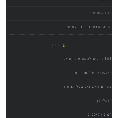
חג השוטטות
יום ההתנתקות הבינלאומי
טורים
101 דרכים להאט את החיים
היסטוריה של מהירות
צעדים ראשונים בסלואו פוד
הרגלי זן
המינימליסטים