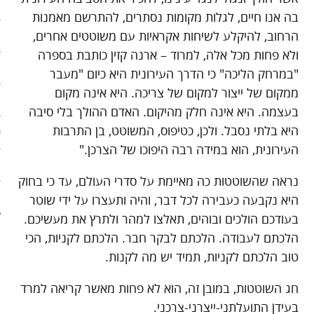
ארכיון
בה אנו חיים, לגלות מקומות נסתרים, להתרשם מאמנות
הרחוב, להיקלע לשיחות אקראיות עם משוטטים אחרים,
פוסטים מומלצים
ולא פחות מכל אלה, למרוד – ארנה קזין כותבת בספרה
אודות
"במרחק הליכה" כי הדרך העירונית היא כיום "מעבר
ממקום של ייצור למקום של צריכה. היא אינה מקום
אודות האתר
בעצמה. היא אינה חלק מהיקום. האדם ההולך בלי סיבה
היא בלתי נסבל. ולכן, כטיפוס, המשוטט, בן התרבות
ספרים מומלצים – רשימה ראשונ
העירונית, הוא במידה רבה היפוכו של הצרכן."
ספרים מומלצים – רשימה שניה
נראה שהשוטטות כה מאיימת על סדרי העולם, עד כי בחוק
צור קשר
היא נקבעה כעבירה לכל דבר, והיה ותעצרו על ידי שוטר
בעודכם הולכים ובוהים, תאלצו למהר ולתרץ את מעשיכם.
הלכתם לעבודה. הלכתם לבקר חבר. הלכתם לקניות, הכי
טוב הלכתם לקניות, תמיד יש מה לקנות.
חג השוטטות, במובן זה, הוא לא פחות מאשר קריאה למרד
בעידן התועלתני-ייצרני-צרכני.