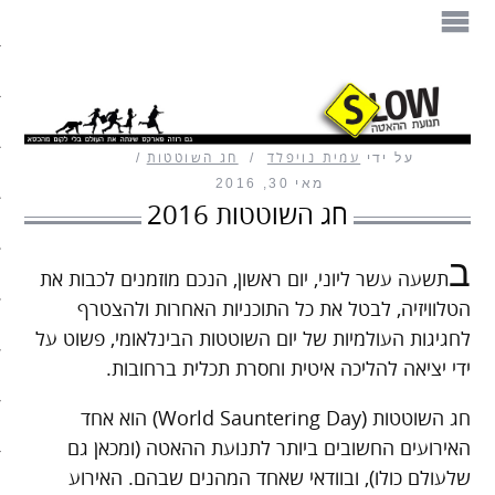
הספר
תנועת ההאטה
על ידי
עמית נויפלד
חג השוטטות
מזון
מאי 30, 2016
חג השוטטות 2016
בית
ב
עיצוב
תשעה עשר ליוני, יום ראשון, הנכם מוזמנים לכבות את
הטלוויזיה, לבטל את כל התוכניות האחרות ולהצטרף
עבודה
לחגיגות העולמיות של יום השוטטות הבינלאומי, פשוט על
ידי יציאה להליכה איטית וחסרת תכלית ברחובות.
חיים ופנאי
חג השוטטות (World Sauntering Day) הוא אחד
תיירות
האירועים החשובים ביותר לתנועת ההאטה (ומכאן גם
שלעולם כולו), ובוודאי שאחד המהנים שבהם. האירוע
משפחה