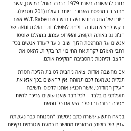
נחגג לראשונה בשנת 1979 בגרנד הוטל במישגן, אשר
בריאות
מתהדר במרפסת הארוכה ביותר בעולם (201 מטרים).
היוזם של החג החדש היה ברנש בשם W.T.Rabe אשר
קהילה
ביקש למצוא תגובה הולמת לפופולריות ההולכת וגואה של
הג’וגינג באותה תקופה, והאירוע עצמו, במהלכו שוטטו
כלכלה
אנשים על המרפסת הלוך ושוב, נועד לעודד אנשים בכל
פוליטיקה
רחבי העולם לקחת את החיים יותר בקלות, להאט את
הקצב, וליהנות מהסביבה המקיפה אותם.
תחבורה
אם מחשבה אודות יציאה מהבית לטובת הליכה חסרת
טורים
תכלית נשמעת לכם תמוהה, אין להאשים בכך אלא את
העידן המודרני, אשר הכניע אותנו לדפוסי חשיבה
101 דרכים להאט את החיים
תועלתניים בלבד – לכל דבר שאנו עושים צריכה להיות
מטרה ברורה והבטלה היא אם כל חטאת.
צעדים ראשונים בסלואו פוד
במאה התשע עשרה כתב ניטשה: "המנוחה כבר נעשתה
המינימליסטים
עניין של בושה; הרהורים ממושכים כמעט שגורמים נקיפות
הרגלי זן