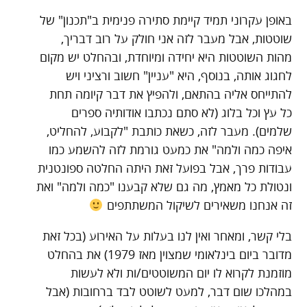
באופן עקרוני תמיד קיימת סתירה פנימית ב"תכנון" של
שוטטות, אבל מעבר לזה אני חולק על רוב דבריך,
מהות השוטטות היא יחידה ומיוחדת, ובהחלט יש מקום
לחגוג אותה, בנוסף, היא "עניין" חשוב ורציני ויש
להתייחס אליה בהתאם, ולהפיץ את דבר קיומה תחת
כל עץ וכל בלוג (לא סתם נכתבו אודותיה ספרים
שלמים). מעבר לזה, כשאת כותבת "לקבוע, להחליט,
איפה כמה ולמה" את כמעט גורמת לזה להשמע כמו
עבודות פרך, אבל בפועל זאת היתה החלטה ספונטנית
ונטולת כל מאמץ, מה גם שלא קבענו "כמה ולמה" ואת
זה אנחנו משאירים לשיקול המשתתפים
בלי קשר, ומאחר ואין לנו בעלות על האירוע (בכל זאת
מדובר ביום בינלאומי שמצוין מאז 1979) את בהחלט
מוזמנת לקרוא לו יום המשוטטים/ות ולא לעשות
במהלכו שום דבר, למעט לשוטט לבד ברחובות (אבל