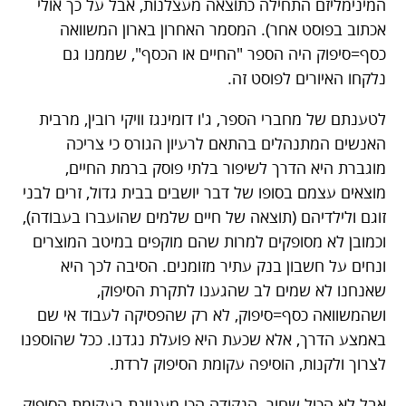
המינימליזם התחילה כתוצאה מעצלנות, אבל על כך אולי
אכתוב בפוסט אחר). המסמר האחרון בארון המשוואה
כסף=סיפוק היה הספר "החיים או הכסף", שממנו גם
נלקחו האיורים לפוסט זה.
לטענתם של מחברי הספר, ג'ו דומינגז וויקי רובין, מרבית
האנשים המתנהלים בהתאם לרעיון הגורס כי צריכה
מוגברת היא הדרך לשיפור בלתי פוסק ברמת החיים,
מוצאים עצמם בסופו של דבר יושבים בבית גדול, זרים לבני
זוגם ולילדיהם (תוצאה של חיים שלמים שהועברו בעבודה),
וכמובן לא מסופקים למרות שהם מוקפים במיטב המוצרים
ונחים על חשבון בנק עתיר מזומנים. הסיבה לכך היא
שאנחנו לא שמים לב שהגענו לתקרת הסיפוק,
ושהמשוואה כסף=סיפוק, לא רק שהפסיקה לעבוד אי שם
באמצע הדרך, אלא שכעת היא פועלת נגדנו. ככל שהוספנו
לצרוך ולקנות, הוסיפה עקומת הסיפוק לרדת.
אבל לא הכול שחור. הנקודה הכי מעניינת בעקומת הסיפוק