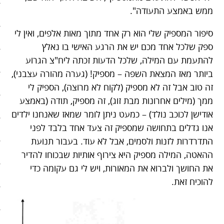
ממש באמצע התעודה".
בריאות
סיפור המספיק שלי הוא רק אחד מתוך מאות אלפים, ואין לי
קהילה
ספק שלכל אחד מכם יש את הרגע האישי בו נאלץ
להתעמת עם המילה, שלכל הדעות זכתה ליח"צ הגרוע
כלכלה
ביותר מאז המצאת השפה – מספיק! (גערה מהורה עצבני),
פוליטיקה
זה טוב אבל זה לא מספיק (לקוח לא מרוצה), הספיק לי
ממך (מילים אחרונות מבת זוג), זה מספיק, תודה (באמצע
תחבורה
אודישן לכוכב נולד) – כמעט ניתן לומר שמאז שאנחנו ילדים
אנו גדלים בתחושה שמספיק זה צעד אחד בלבד לפני
טורים
התדרדרות לזנות ולסמים, אבל לא עוד. בעבור תנועת
101 דרכים להאט את החיים
ההאטה, המילה מספיק היא צירוף אותיות שבכוחו להדיר
את החושך ולברוא את המאורות, ויש לי גם עקומה כדי
צעדים ראשונים בסלואו פוד
להוכיח זאת.
המינימליסטים
הרגלי זן