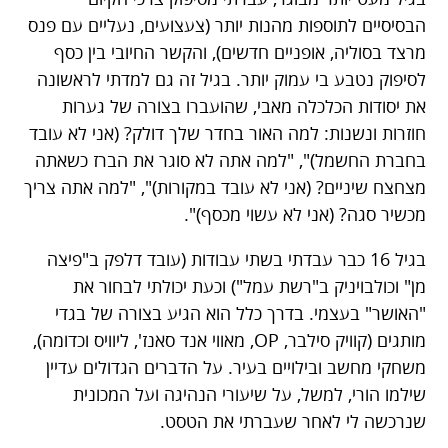
הבסיסיים לתוספות מהנות יותר (צעצועים, נעליים עם פנס
מרצד בסוליה, אופניים חדשים), והקשר החיובי בין כסף
לסיפוק נטבע בי עמוק יותר. בגיל זה גם למדתי לראשונה
את יסודות הכלכלה מאבי, שהועברו בצורה של גערות
חוזרות ונשנות: למה האור בחדר שלך דולק? (אני לא עובד
בחברת החשמל)", "למה אתה לא סוגר את הברז כשאתה
מצחצח שיניים? (אני לא עובד במקורות)", "למה אתה צריך
מכשיר סגה? (אני לא עשוי מכסף)".
בגיל 16 כבר עבדתי בשתי עבודות (עובד דלפק ב"פיצה
מן" וכולבויניק ב"רשת עמל") וכעת יכולתי לבחור את
"האושר" בעצמי. בדרך כלל הוא הגיע בצורה של בגדי
מותגים (קוויק סילבר, OP, מאווי אנד סאנז', ליוויס וכדומה),
משחקי מחשב ובילויים בעיר. על הדברים הגדולים עדיין
שילמו הורי, למשל, על שיעורי הנהיגה ועל המכונית
שנרכשה לי לאחר שעברתי את הטסט.