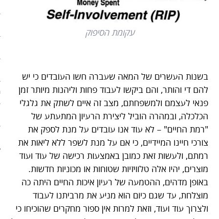
ארכיון
פוסטים מומלצים
עקומת הסיפוק
אודות
אודות האתר
בשנות העשרים של המאה שעברה חשו העובדים כי יש
להם די והותר, והם ביקשו לעבוד פחות וליהנות מיותר זמן
ספרים מומלצים – רשימה ראשונ
פנאי לעצמם ולמשפחתם, מצב זה איים לשתק את גלגלי
הכלכלה, ובמהרה הוביל ליצירת הרעיון המתעתע של
ספרים מומלצים – רשימה שניה
"רמת החיים" – לא עוד אנו עובדים על מנת לספק את
צור קשר
צורכי חיינו המיידיים, כי אם על מנת לשפר ללא ליאות את
רמתם, ולעשות זאת כמובן באמצעות רכישה של עוד ועוד
מוצרים, יהיו אלה טלוויזיות שטוחות או מכוניות חדשות.
באופן מדהים, ההטמעה של רעיון איכות החיים היתה כה
מוצלחת, עד שגם כיום הוא מניע את מרביתנו לעבוד
ולצרוך עוד ועוד, וזאת למרות אין ספור מחקרים שהוכיחו כי