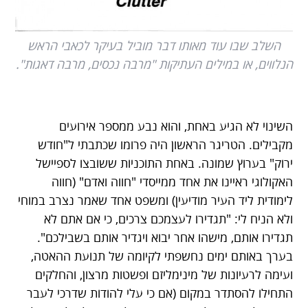
השלב שבו עוד מאותו דבר מוביל בעיקר לכאבי הראש
הנלווים, או במילים העתיקות "מרבה נכסים, מרבה דאגות".
השינוי לא הגיע באחת, והוא נבע ממספר אירועים
מקבילים. הטריגר הראשון היה פרומו שכתבתי ל"חודש
ירוק" בערוץ שמונה. באחת התוכניות ששובצו לספיישל
האקולוגי ראיינו את אחד ממייסדי "חווה ואדם" (חווה
לימודית ליד העיר מודיעין) ומשפט אחד שאמר נצרב במוחי
ולא הניח לי: "תגדירו לעצמכם צרכים, כי אם אתם לא
תגדירו אותם, מישהו אחר יבוא ויגדיר אותם בשבילכם".
בערך באותם ימים נחשפתי לקיומה של תנועת ההאטה,
ועימה לרעיונות של מינימליזם ופשטות מרצון, והחלקים
התחילו להסתדר במקום (אם כי עלי להודות שדרכי לעבר