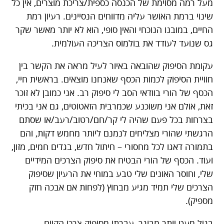
מעל רמה מסוימת של הכנסה כספית/צריכת מוצרים, אין כל
שינוי ברמת האושר עליה מדווחים הנסיינים. רעיון רמת
החיים, במובנו הנוכחי והאין סופי, הוא לא יותר מאשר שקר
גס שנועד לעודד את בולמוס הצריכה העולמית.
עקומת הסיפוק שהובאה באיור לעיל מראה את הקשר בין
חוויית הסיפוק לכמות הכסף שאנחנו מוצאים. בראשית חיי,
הכסף של הורי בוודאי הסב לי סיפוק רב. אני כמובן לא זוכר
זאת, אולם אני משוכנע שכמרבית הזאטוטים, גם אני בכיתי
בצרחות בכל פעם שהיה לי קר/חם/רטוב/רעב/או שסתם
הרגשתי שהורי מצליחים לנמנם ליותר מחמש דקות, והם
בתמורה דאגו לכל מחסורי – חיתול חדש, בגדים חמים, מזון,
ועוד. הכסף של הורי הבטיח את סיפוק הצרכים המידיים
שלי, וחוסר האונים שלי טבע במוחי את הרעיון שסיפוק
הצרכים שלי תמיד מגיע מבחוץ (לפחות אם אבכה חזק
מספיק).
בגיל מעט יותר מבוגר, עברתי מסיפוק צרכי הקיום