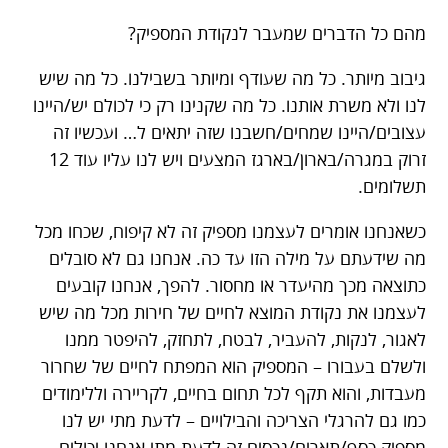
מהם כל הדברים שמעבר לנקודת המספיק?
גיבוב מיותר. כל מה שעודף ומיותר בשבילנו. כל מה שיש
לנו ולא משרת אותנו. כל מה שקנינו רק כי לכולם יש/היינו
עצובים/היינו שמחים/חשבנו שזה יתאים ל… ועכשיו זה
זרוק במגרה/בארון/בארגז המצעים ויש לנו עליו עוד 12
תשלומים.
כשאנחנו אומרים לעצמנו מספיק זה לא קיפוח, שכחו מכל
מה שידעתם על מילה הזו עד כה. אנחנו גם לא סובלים
כתוצאה מכך מהיעדר או מחסור. להפך, אנחנו קובעים
לעצמנו את נקודת המוצא לחיים של חירות מכל מה שיש
לאגור, לנקות, להעביר, לבטח, לתחזק, להיפטר ממנו
ולשלם בעבורו – המספיק הוא המפתח לחיים של שחרור
מעבדות, והוא תקף לכל תחום בחיים, לקריירה וללימודים
כמו גם להרגלי הצריכה והבילויים – לדעת מתי יש לנו
מספיק כסף/תארים/נכסים זה לדעת מתי אנחנו יכולים