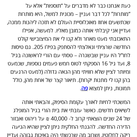
כעת אנחנו כבר לא מדברים על “תוספות” אלא על
“מותרות” לכל דבר ועניין – מכונית למשל, היא מותרות
שכתשעים אחוז מאוכלוסיית העולם לא תזכה ליהנות ממנה,
ועדיין אני קיבלתי אותה כמובן מאליו. למעשה, אפילו
התאכזבתי מעט מאחר ולא קנו לי את המיצובישי קולט
החדשה שרציתי ונאלצתי להסתפק בפיז'ו 205. גם טיסות
לחו"ל היו עניין שבשגרה – טסתי עם הורי לראשונה בגיל
8, ועד גיל 16 הספקתי לטוס חמש פעמים נוספות, שכמעט
ומיותר לציין שלא חוויתי מהן הנאה גדולה (למעט הרגעים
בהן קנו לי מתנות יקרות). תיאור קצר של אחת מהן, כולל
תמונות, ניתן למצוא
פה
.
המשכתי לחיות לאורך עקומת הסיפוק, והבאתי אותה
לשיאים חדשים. כאשר עזבתי את בית הורי בגיל המופלג
של 24 שנים הוצאתי קרוב ל- 40,000 ₪ על ריהוט ואבזור
הדירה החדשה. להגנתי החלקית ניתן לציין שהיא הגיעה
ריקה לחלוטין, ושרוב מה שרכשתי היה באיכות גבוהה ועדיין