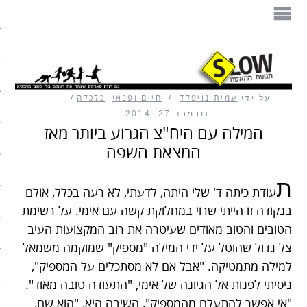
הספר
תנועת ההאטה
על ידי
עמית נויפלד
חיים ופנאי
,
כלכלה
מזון
נובמבר 27, 2014
המילה עם היח"צ הגרוע ביותר מאז
בית
המצאת השפה
עיצוב
ת
עודת כיתה ד' שלי היתה, לדעתי, לא רעה בכלל, אולם
עבודה
בנקודה זו הייתי שרוי במחלוקת קשה עם אימי. על רשימת
הטובים והטוב מאודים שעיטרה את רוב המקצועות העיב
חיים ופנאי
צל גדול שהוטל על ידי המילה "מספיק" שמוקמה משמאל
למילה מתמטיקה. "אבל אם לא מסתכלים על המספיק",
תיירות
ניסיתי לפנות אל הגיונה של אימי, "התעודה טובה מאוד".
משפחה
"אי אפשר להתעלם מהמספיק", השיבה היא, "הוא שם,