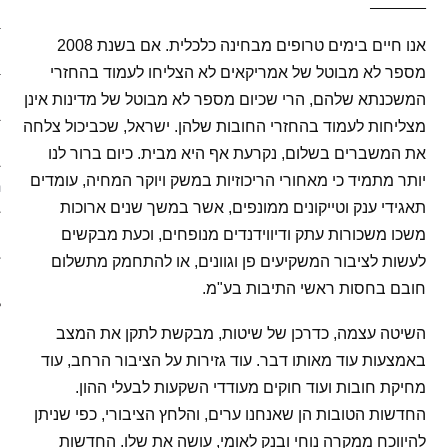
_______
ארכיון
אנו חיים בימים טרופים מבחינה כלכלית. אם בשנת 2008
פוסטים מומלצים
מספר לא מבוטל של אמריקאים לא הצליחו לעמוד בהחזרי
אודות
המשכנתא שלהם, הרי שכיום מספר לא מבוטל של מדינות אינן
מצליחות לעמוד בהחזרי החובות שלהן. ישראל, שכביכול צלחה
אודות האתר
את המשברים בשלום, נקרעת אף היא מבית
. כיום ברור לנו
יותר מתמיד כי מאחורי הריכוזיות במשק ויוקר המחיה, עומדים
ספרים מומלצים – רשימה ראשונ
תאגידי ענק וטייקונים ממונפים, אשר במשך שנים ארוכות
משכו משכורות עתק ודיווידנדים מנופחים, וכעת מבקשים
ספרים מומלצים – רשימה שניה
לעשות לציבור המשקיעים פן וגוונים, או להתחמק מתשלום
צור קשר
חובם בחסות ראשי התיבות בע"מ.
השיטה עצמה, כדרכן של שיטות, מבקשת לתקן את המצב
באמצעות עוד מאותו דבר. עוד גזירות על הציבור הרחב, עוד
מחיקת חובות ועוד חוקים מעודדי השקעות לבעלי ההון.
החדשות הטובות הן שאנחנו ערים, והלחץ הציבורי, כפי שניתן
להיווכח ממקרה נוחי ובנק לאומי, עושה את שלו. החדשות