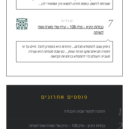
שטרחת לרשום. באמת חיכינו למוצא פיך ושתאירי לנו…
7
יהודיה
גבולות היגיון – פרק 108 – עידן שלי מארח אותי
לשיחה
ניסיון עצוב להתמלא מכלום... היהדות היא הפתרון להכל. חיים על פי
התורה מביאים שקט פנימי עמוק .. גם שבת מטרתה היא עצירה
מענייני העולם כדי להתמלא ברוחניות וקדושה
פוסטים אחרונים
הזמנה לקיצור שבוע העבודה
גבולות היגיון – פרק 108 – עידן שלי מארח אותי לשיחה