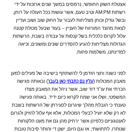
אצטלת השוק החופשי, נרמסים במשך שנים ארוכות על ידי
בריאות
רשתות AM:PM וטיב טעם, אשר עושות ככל העולה על רוחן,
ובשל גודלן וכוחן מצליחות לעבור על החוק שוב ושוב ועדיין
קהילה
לצאת מהצד המורווח של העניין – בעוד שבעל מכולת קטנה
עלול לקרוס כלכלית בשל קנסות על עבודה בשבת, הרשתות
כלכלה
הגדולות מצליחות להגיע להסדרים שונים ומשונים, וכיאה
פוליטיקה
למדינתנו, משלמות פחות.
תחבורה
לפני כשנה וחצי הזדמן לי להשתתף בישיבה של פעילים למען
טורים
עליו גם כתבתי כאן בעבר
מאבק המכולות (
) ובאותה פגישה
הכרתי את עו"ד דוד שוב, אשר ניהל את המאבק מצדו
101 דרכים להאט את החיים
המשפטי, ושלו אני שמח לקרוא כיום ידיד. באותה פגישה
צעדים ראשונים בסלואו פוד
טענתי כי הובלת מהלך שיגרום לסגירתן של הרשתות בשבת
לא רק שלא יועיל לבעלי המכולות, אלא אף עלול להזיק ולגרום
המינימליסטים
לאנטגוניזם כלפיהן אשר ירחיק מהן גם את מעט הלקוחות
שנותרו. לתחושתי, אז וגם היום, ישנן די והותר סיבות טובות
הרגלי זן