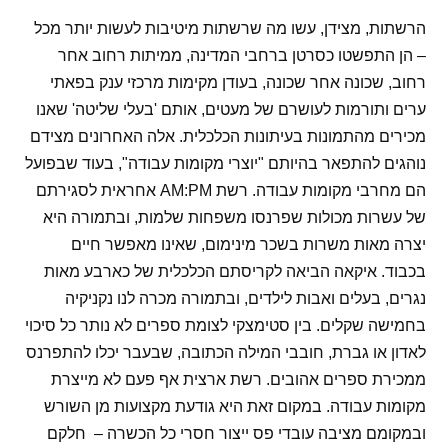
הרשתות, מצידן, עשו מה שרשתות מיטיבות לעשות יותר מכל
– הן התפשטו כסרטן ברחבי המדינה, ממיתות רחוב אחר
רחוב, שכונה אחר שכונה, בעודן מקימות מרכזי ענק בפאתי
ערים ותורמות לעושרם של מעטים, אותם 'בעלי שליטה' שאנו
מכירים מהתמונות בעיתונות הכלכלית. אלה האחרונים מצידם
נוהגים להתפאר בהיותם "יוצרי מקומות עבודה", בעוד שבפועל
הם מחרבי מקומות עבודה. רשת
AM:PM
אחראית לסגירתם
של עשרות מכולות שפרנסו משפחות שלמות, ובתמורה היא
יצרה מאות משרות בשכר מינימום, שאינו מאפשר חיים
בכבוד. איקאה הביאה לקריסתם הכלכלית של כארבע מאות
נגרים, בעלים ואבות לילדים, ובתמורה מכרה לנו נקניקיה
בחמישה שקלים. בין סטימצקי לצומת ספרים לא נותר כל סיכוי
לאדון או גברת, חובבי המילה הכתובה, שבעבר יכלו להתפרנס
ממכירת ספרים אהובים. רשת ארצית אף פעם לא מייצרת
מקומות עבודה. במקום זאת היא גודעת מקצועות מן השורש
ובמקומם מציבה עובדי פס ייצור חסרי כל הכשרה –
חלקם