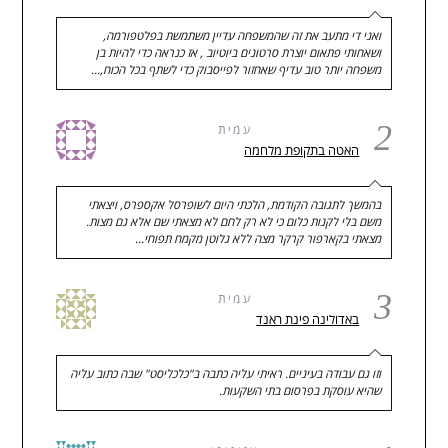
ואני די מתעב את זה שהמשפחה עדיין משתמשת בפלטפורמה,
ושאחותי פתאום יוצרת סרטונים ביוטיוב , אז כנראה כדי להיות בן
משפחה יותר טוב עדיף שאחזור לפייסבוק כדי לשתף בכל הכוח,…
2
עמית
האטה בתקופת מלחמה
בהמשך לתגובה הקודמת, הלכתי היום לשופרסל אקספרס, ויצאתי
משם בלי לקנות כלום כי לא רק לחם לא מצאתי שם אלא גם מצות.
מצאתי בקארפור קרקר מצה ללא גלוטן מקמח תפוחי…
3
עמית
באדולינה פינת ראנד
וזו גם עבודה בעיניים. ראיתי עליה כתבה ב"כלכליסט" שבה כתוב עליה
שהיא עוסקת בפרסום בתי השקעות.