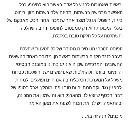
וראויות שאמורות להניע כל אדם באשר הוא להימנע ככל
סיפורי האטה
האפשר מרכישה ברשתות, תהינה אלה רשתות מזון, ריהוט,
ביגוד, חשמל, או כל מוצר אחר שנמכר. אחרי הכל, מאבקם של
כלכלה אנושית
בעלי המכולות הוא רק סמפטום לתופעה רחבה שהלכה
והשתלטה על כל חלקה טובה בכלכלה.
להיות מגניבים בשקל תשעים
הפוסט הנוכחי הנו סיכום מסודר של כל הטענות שהעלתי
קיצור תולדות הזמן
בעבר כנגד הקניה ברשתות באשר הן. מדובר באחד הנושאים
החשובים והמרכזיים שכן הוא נוגע בחיינו במובנם הבסיסי
קמפיינים
והיומיומי ביותר, ולהחלטות שאנו עושים ישנן השלכות כבדות
רק לא רשת
משקל על המערכת הכלכלית בה אנו חיים ופועלים. למחות
ולהפגין נגד יוקר המחייה זה טוב ויפה ומומלץ, אבל בסופו של
שני בשרי
דבר, הכסף שיוצא לנו מהארנק הוא זה שמזין את המכונה,
ובהתאמה, יש לנו את הכוח לשנות את מאזן האימה.
חג השוטטות
מוכנים? הנה זה בא…
יום ההתנתקות הבינלאומי