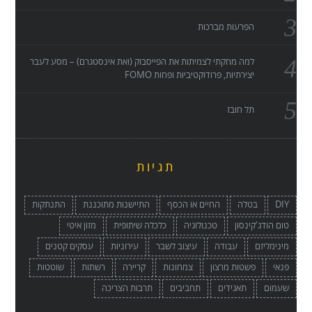
הפרעות מברכות
למה מחקתי לצמיתות את הפייסבוק (ואת אינסטגרם) – מסע לעבר
יצירתיות, פרודוקטיביות ופחות FOMO
תל חובז
תגיות
DIY
בטלה
החיים או הכסף
התיישנות מתוכננת
התנתקות
טום הודג'קינסון
טכנולוגיה
כלכלה שיתופית
מזון איטי
מינימליזם
עבודה
עיצוב לשבר
עירוניות
עסקים קטנים
פנאי
פשטות מרצון
צמחונות
קריירה
רשתות
שוטטות
שעמום
תאגידים
תחביבים
תרבות הצריכה