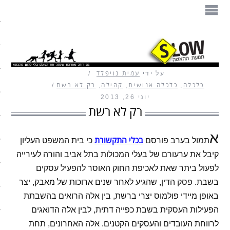
הספר
תנועת ההאטה
על ידי
עמית נויפלד
מזון
כלכלה
,
כלכלה אנושית
,
קהילה
,
רק לא רשת
יוני 26, 2013
בית
רק לא רשת
עיצוב
א
בכלי התקשורת
תמול בערב פורסם
כי בית המשפט העליון
עבודה
קיבל את ערעורם של בעלי המכולות בתל אביב והורה לעירייה
לפעול ביתר שאת לאכיפת החוק האוסר להפעיל עסקים
חיים ופנאי
בשבת. פסק הדין, שהגיע לאחר שנים ארוכות של מאבק, יצר
באופן מיידי פולמוס יצרי ברשת, בין אלה הרואים בהשבתת
תיירות
הפעילות העסקית בשבת כפייה דתית, לבין אלה הדואגים
משפחה
לרווחת העובדים והעסקים הקטנים. אלה האחרונים, תחת