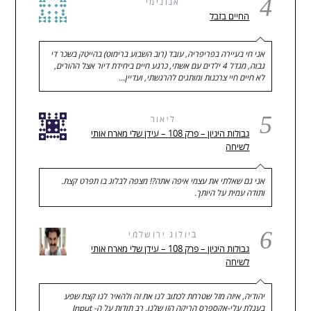
4
אנונימי
החיים בזבל
אני חי בעיירה בפריפריה, עובד (רוב השבוע ברימוט) בהייטק בשכר די
גבוה, מגדל 4 ילדים עם אשתי, כרגע חיים ביחידת דיור אצל ההורים,
לא חיים חיי צרכנות ומותגים להרגשתי, ועדיין…
5
ליאור
גבולות היגיון – פרק 108 – עידן שלי מארח אותי
לשיחה
אני גם שאלתי את עצמי איפה אתה?! מצפה לבלוג בו תפרט קצת.
ותודה עמית על היותך.
6
ביולוג ירושלמי
גבולות היגיון – פרק 108 – עידן שלי מארח אותי
לשיחה
יהודיה, איזה מזל שטרחת לכתוב לנו את זה ולהאיר לנו קצת שפע
בעגלת עלי-אקספרס הריקה הזו שלנו. רב תודות על ה- Input