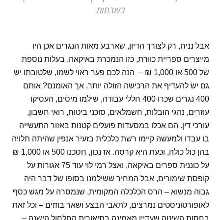
בשבתות
אבל נניח, רק לצורך הדיון, שארבע מאות הנגרים אכן היו
מייצרים ספריית כוורת, כזו הנמכרת באיקאה, בעלות נוספת
של 500 או 1,000 ₪ –
הנה לכם פער ראוי לשמו, שלטובתו יש
גם יש להעדיף את הרכישה הזולה יותר. אך האומנם? אותם
400 נגרים שכרו 400 חללי עבודה, שילמו מיסים, העסיקו
עוזרים, נהגי הובלות, חשמלאים, סוכני ביטוח, רואי חשבון,
עורכי דין. הם אכלו במסעדות פועלים קטנות באזור התעשייה
בו עבדו ולמעשה קיימו רשת כלכלית בזעיר אנפין שהיתה תלויה
בהן כול כולה, וכעת היא קרסה. אז נכון, חסכנו 500 או 1,000 ₪
על כוננית ספרים באיקאה, ואצל רמי לוי עוד 75 אגורות על
קופסת שימורים, אבל המחיר ששילמנו בסופו של דבר היה
גבוה מנשוא – הרס הכלכלה המקומית, שנמסרה על מגש כסף
לאופורטוניסטים נמרצים, לתאבי הבצע ושאר בוזזים – וכל זאת
בחסות השיטה שעדיין מאמינה בתיאורית החלחול הישנה –