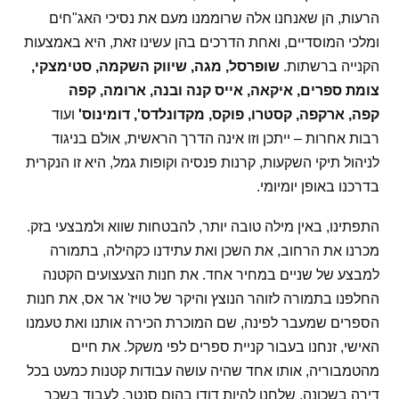
הרעות, הן שאנחנו אלה שרוממנו מעם את נסיכי האג"חים
ומלכי המוסדיים, ואחת הדרכים בהן עשינו זאת, היא באמצעות
הקנייה ברשתות.
שופרסל, מגה, שיווק השקמה, סטימצקי,
צומת ספרים, איקאה, אייס קנה ובנה, ארומה, קפה
קפה,
ארקפה, קסטרו, פוקס, מקדונלדס', דומינוס'
ועוד
רבות אחרות – ייתכן וזו אינה הדרך הראשית, אולם בניגוד
לניהול תיקי השקעות, קרנות פנסיה וקופות גמל, היא זו הנקרית
בדרכנו באופן יומיומי.
התפתינו, באין מילה טובה יותר, להבטחות שווא ולמבצעי בזק.
מכרנו את הרחוב, את השכן ואת עתידנו כקהילה, בתמורה
למבצע של שניים במחיר אחד. את חנות הצעצועים הקטנה
החלפנו בתמורה לזוהר הנוצץ והיקר של טויז' אר אס, את חנות
הספרים שמעבר לפינה, שם המוכרת הכירה אותנו ואת טעמנו
האישי, זנחנו בעבור קניית ספרים לפי משקל. את חיים
מהטמבוריה, אותו אחד שהיה עושה עבודות קטנות כמעט בכל
דירה בשכונה, שלחנו להיות דודו בהום סנטר, לעבוד בשכר