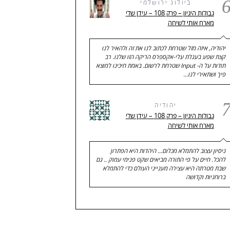
ביולוג ירושלמי
גבולות היגיון – פרק 108 – עידן שלי
מארח אותי לשיחה
יהודיה, איזה מזל שטרחת לכתוב לנו את זה ולהאיר לנו
קצת שפע בעגלת עלי-אקספרס הריקה הזו שלנו. רב
תודות על ה- Input שטרחת לרשום. באמת חיכינו למוצא
פיך ושתאירי לנו…
יהודיה
גבולות היגיון – פרק 108 – עידן שלי
מארח אותי לשיחה
ניסיון עצוב להתמלא מכלום... היהדות היא הפתרון
להכל. חיים על פי התורה מביאים שקט פנימי עמוק .. גם
שבת מטרתה היא עצירה מענייני העולם כדי להתמלא
ברוחניות וקדושה