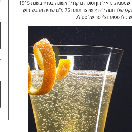
6
המשקה. פרנץ' 75, למשל, קוקטייל על בסיס ג'ין, שמפניה, מיץ לימון וסוכר, נרקח לראשונה בפריז בשנת 1915
וקיבל את שמו לאחר שמספר לקוחות טענו שהאפקט שלו דומה להדף שיוצר תותח 75 מ"מ שהיה אז בשימוש
גולדסטאר וצ'ייסר של סטולי.
7