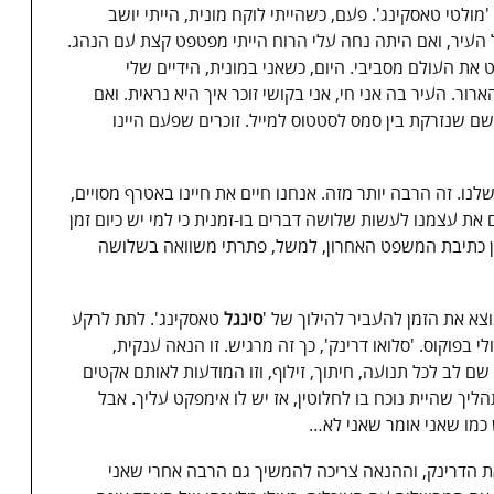
ולטי טאסקינג'. פעם, כשהייתי לוקח מונית, הייתי יושב
העיר, ואם היתה נחה עלי הרוח הייתי מפטפט קצת עם הנהג.
ט את העולם מסביבי. היום, כשאני במונית, הידיים שלי
ר. העיר בה אני חי, אני בקושי זוכר איך היא נראית. ואם
ם שנזרקת בין סמס לסטטוס למייל. זוכרים שפעם היינו
נו. זה הרבה יותר מזה. אנחנו חיים את חיינו באטרף מסויים,
את עצמנו לעשות שלושה דברים בו-זמנית כי למי יש כיום זמן
זמן כתיבת המשפט האחרון, למשל, פתרתי משוואה בשלושה
וצא את הזמן להעביר להילוך של '
סינגל
טאסקינג'. לתת לרקע
 בפוקוס. 'סלואו דרינק', כך זה מרגיש. זו הנאה ענקית,
ם לב לכל תנועה, חיתוך, זילוף, וזו המודעות לאותם אקטים
יך שהיית נוכח בו לחלוטין, אז יש לו אימפקט עליך. אבל
כמו שאני אומר שאני לא…
ת הדרינק, וההנאה צריכה להמשיך גם הרבה אחרי שאני