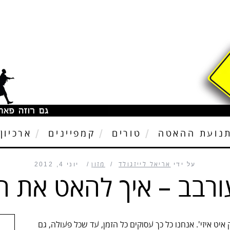
נועת ההאטה
טורים
קמפיינים
ארכיון
על ידי
אריאל לייזגולד
מזון
יוני 4, 2012
ורבב – איך להאט את 
איט איזי'. אנחנו כל כך עסוקים כל הזמן, עד שכל פעולה, גם