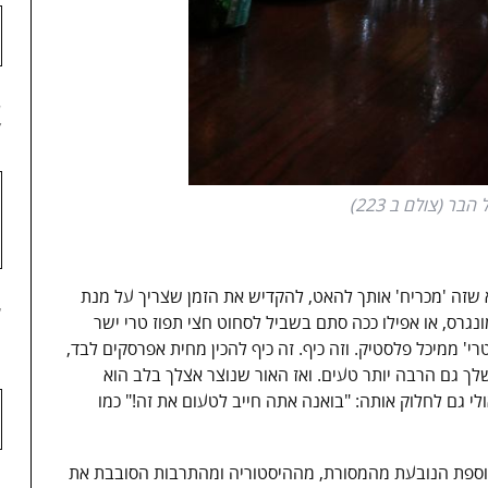
4
ר (צולם ב 223)
שזה 'מכריח' אותך להאט, להקדיש את הזמן שצריך על מנת
5
נגרס, או אפילו ככה סתם בשביל לסחוט חצי תפוז טרי ישר
' ממיכל פלסטיק. וזה כיף. זה כיף להכין מחית אפרסקים לבד,
שלך גם הרבה יותר טעים. ואז האור שנוצר אצלך בלב הוא
לי גם לחלוק אותה: "בואנה אתה חייב לטעום את זה!" כמו
נוספת הנובעת מהמסורת, מההיסטוריה ומהתרבות הסובבת את