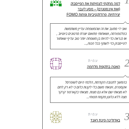
למה מחקתי לצמיתות את הפייסבוק
(ואת אינסטגרם) – מסע לעבר
יצירתיות, פרודוקטיביות ופחות FOMO
ואני די מתעב את זה שהמשפחה עדיין משתמשת
בפלטפורמה, ושאחותי פתאום יוצרת סרטונים ביוטיוב ,
אז כנראה כדי להיות בן משפחה יותר טוב עדיף שאחזור
לפייסבוק כדי לשתף בכל הכוח,…
עמית
האטה בתקופת מלחמה
בהמשך לתגובה הקודמת, הלכתי היום לשופרסל
אקספרס, ויצאתי משם בלי לקנות כלום כי לא רק לחם
לא מצאתי שם אלא גם מצות. מצאתי בקארפור קרקר
מצה ללא גלוטן מקמח תפוחי…
עמית
באדולינה פינת ראנד