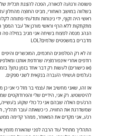
פשוטה ורגועה לכאורה, הפכה להצגת תכלית של 'מ
בשלווה במושב האחורי, מביט החוצה מהחלון על 
ראשי היה זקוף, ידי נינוחות ותודעתי פתוחה לקלו
מתקתקות ללא הרף וראשי מורכן אל עבר המסך הארו
הנהג מנסה לפצוח בשיחה אני מגיב במילה פה וש
מדברים במשפטים שלמים?LOL
זה לא רק הטלפונים החכמים, המוכשרים והיפים של
רודפים אחרי אינפורמציה שרודפת אותנו ומאלפים 
(או כישורים) לעשות רק דבר אחד בזמן נתון? ב
נעלמים ועשיתי העברה בנקאית לשני ספקים.
אז זהו, שאני מחשיב את עצמי בר מזל כי אני כן מ
להיטשטש. רק אני, הידיים שלי והפרודוקטים שמולי
הרגעים האלה שבהם אני כל כולי שקוע בעשייה, ש
שמשדרגת את החוויה. כי כשאתה עובר תהליך, תהל
רגע, אני מקדים את המאוחר, ממהר קדימה ממש 
התהליך מתחיל עוד הרבה לפני שהאורח מזמין א