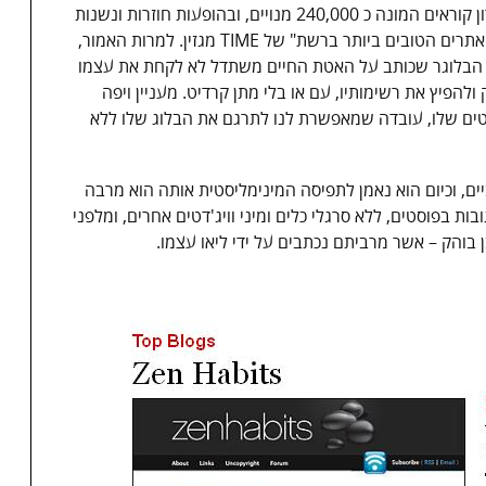
באבאוטה מאז שנת 2007. הבלוג מתגאה במועדון קוראים המונה כ 240,000 מנויים, ובהופעות חוזרות ונשנות
ברשימות "25 הבלוגים הטובים בעולם", ו- "50 האתרים הטובים ביותר ברשת" של TIME מגזין. למרות האמור,
ן, הבלוגר שכותב על האטת החיים משתדל לא לקחת את עצמו
ולהפיץ את רשימותיו, עם או בלי מתן קרדיט. מעניין ויפה
ם שלו, עובדה שמאפשרת לנו לתרגם את הבלוג שלו ללא
ם עיצוביים, וכיום הוא נאמן לתפיסה המינימליסטית אותה הוא מרבה
ת בפוסטים, ללא סרגלי כלים ומיני וויג'דטים אחרים, ומלפני
בוהק – אשר מרביתם נכתבים על ידי ליאו עצמו.