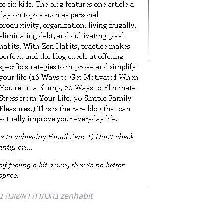
zenhabit בהכתרה ראשונה באתר TIME (בעיצוב טרום מינימליסטי)