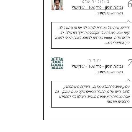
ביולוג ירושלמי
גבולות היגיון – פרק 108 – עידן שלי
מארח אותי לשיחה
יהודיה, איזה מזל שטרחת לכתוב לנו את זה ולהאיר לנו
קצת שפע בעגלת עלי-אקספרס הריקה הזו שלנו. רב
תודות על ה- Input שטרחת לרשום. באמת חיכינו למוצא
פיך ושתאירי לנו…
יהודיה
גבולות היגיון – פרק 108 – עידן שלי
מארח אותי לשיחה
ניסיון עצוב להתמלא מכלום... היהדות היא הפתרון
להכל. חיים על פי התורה מביאים שקט פנימי עמוק .. גם
שבת מטרתה היא עצירה מענייני העולם כדי להתמלא
ברוחניות וקדושה