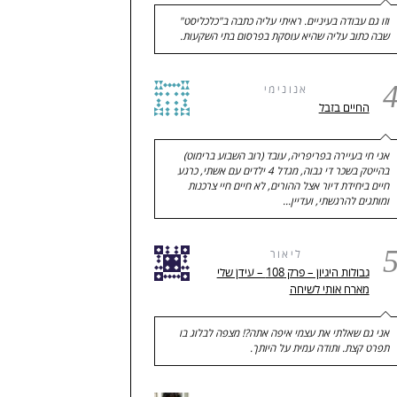
וזו גם עבודה בעיניים. ראיתי עליה כתבה ב"כלכליסט"
שבה כתוב עליה שהיא עוסקת בפרסום בתי השקעות.
אנונימי
החיים בזבל
אני חי בעיירה בפריפריה, עובד (רוב השבוע ברימוט)
בהייטק בשכר די גבוה, מגדל 4 ילדים עם אשתי, כרגע
חיים ביחידת דיור אצל ההורים, לא חיים חיי צרכנות
ומותגים להרגשתי, ועדיין…
ליאור
גבולות היגיון – פרק 108 – עידן שלי
מארח אותי לשיחה
אני גם שאלתי את עצמי איפה אתה?! מצפה לבלוג בו
תפרט קצת. ותודה עמית על היותך.