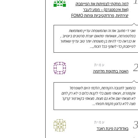
למה מחקתי לצמיתות את הפייסבוק
(ואת אינסטגרם) – מסע לעבר
יצירתיות, פרודוקטיביות ופחות FOMO
ואני די מתעב את זה שהמשפחה עדיין משתמשת
בפלטפורמה, ושאחותי פתאום יוצרת סרטונים ביוטיוב ,
אז כנראה כדי להיות בן משפחה יותר טוב עדיף שאחזור
לפייסבוק כדי לשתף בכל הכוח,…
עמית
האטה בתקופת מלחמה
בהמשך לתגובה הקודמת, הלכתי היום לשופרסל
אקספרס, ויצאתי משם בלי לקנות כלום כי לא רק לחם
לא מצאתי שם אלא גם מצות. מצאתי בקארפור קרקר
מצה ללא גלוטן מקמח תפוחי…
עמית
באדולינה פינת ראנד