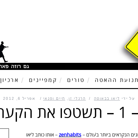
נועת ההאטה
טורים
קמפיינים
ארכיון
על ידי
ליאו בבאוטה
הרגלי זן
,
חיים ופנאי
אפריל 6, 2012
 שלכם
ים הנקראים ביותר בעולם –
zenhabits
– אותו כותב ליאו