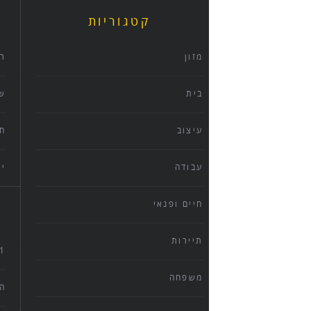
קטגוריות
מזון
ר
בית
שנ
עיצוב
ח
עבודה
יו
חיים ופנאי
תיירות
101 דרכ
משפחה
הי