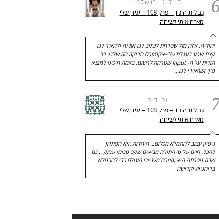
ביולוג ירושלמי
גבולות היגיון – פרק 108 – עידן שלי
מארח אותי לשיחה
יהודיה, איזה מזל שטרחת לכתוב לנו את זה ולהאיר לנו
קצת שפע בעגלת עלי-אקספרס הריקה הזו שלנו. רב
תודות על ה- Input שטרחת לרשום. באמת חיכינו למוצא
פיך ושתאירי לנו…
יהודיה
גבולות היגיון – פרק 108 – עידן שלי
מארח אותי לשיחה
ניסיון עצוב להתמלא מכלום... היהדות היא הפתרון
להכל. חיים על פי התורה מביאים שקט פנימי עמוק .. גם
שבת מטרתה היא עצירה מענייני העולם כדי להתמלא
ברוחניות וקדושה