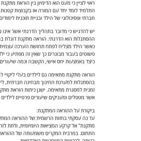
ראוי לציין כי מעט הוא הדימיון בין הוראת מתקנת
התלמיד לומד יחד עם המורה או בקבוצות קטנות.
חברתי ופסיכולוגי של הילד ובניית תוכנית לימודי
יש להדגיש כי מדובר בתהליך הדרגתי אשר אינו מר
ההסתגלות הוא הדרגתי. הוראה מתקנת דוגלת בה
כאשר הילד מצליח לפתח תחושת הערכה עצמית ו
פשוטים בעבור מבוגרים כך שאין זה מפתיע כי י
כיצד באמצעות יחס אישי, הקשבה וכמה שיעורים פ
הוראה מתקנת מתאימה גם לילדים בעלי ליקויי למ
בהסתגלות למערכת החינוך מבחינה חברתית, לימו
זמנית למסגרת מתאימה. ישנן כיתות הוראת מתקנ
אשר מטפלים ומעניקים שיעורים פרטיים לילדים 
ביקורת על ההוראה המתקנת:
עד כה עסקתי בחזות הרשמית של ההוראה המתקנ
מתקנת" אל קרקע המציאות היומיומית, ולתת לזה 
התחום. במרבית המקרים משמעותה של ההוראה המ