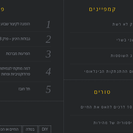
קמפיינים
פו
הזמנה לקיצור שבוע 
ק לא רשת
גבולות היגיון – פרק 108 – עידן שלי מארח אותי לשיחה
י בשרי
הפרעות מברכות
ג השוטטות
למה מחקתי לצמיתות 
ם ההתנתקות הבינלאומי
פרודוקטיביות ופחות FOMO
תל חובז
טורים
ים להאט את החיים
סטוריה של מהירות
DIY
בטלה
החיים או הכ