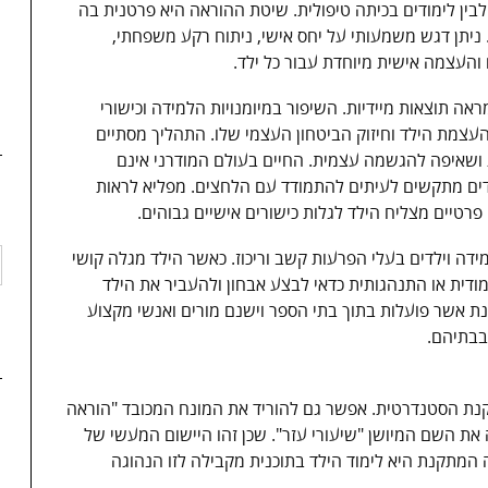
 לבין לימודים בכיתה טיפולית. שיטת ההוראה היא פרטנית בה
 ניתן דגש משמעותי על יחס אישי, ניתוח רקע משפחתי,
ם והעצמה אישית מיוחדת עבור כל ילד.
אה תוצאות מיידיות. השיפור במיומנויות הלמידה וכישורי
עצמת הילד וחיזוק הביטחון העצמי שלו. התהליך מסתיים
שאיפה להגשמה עצמית. החיים בעולם המודרני אינם
לדים מתקשים לעיתים להתמודד עם הלחצים. מפליא לראות
רטיים מצליח הילד לגלות כישורים אישיים גבוהים.
ידה וילדים בעלי הפרעות קשב וריכוז. כאשר הילד מגלה קושי
דית או התנהגותית כדאי לבצע אבחון ולהעביר את הילד
ת אשר פועלות בתוך בתי הספר וישנם מורים ואנשי מקצוע
בבתיהם.
ת הסטנדרטית. אפשר גם להוריד את המונח המכובד "הוראה
את השם המיושן "שיעורי עזר". שכן זהו היישום המעשי של
תקנת היא לימוד הילד בתוכנית מקבילה לזו הנהוגה