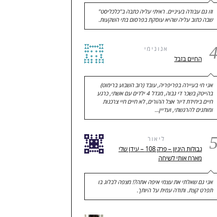
וזו גם עבודה בעיניים. ראיתי עליה כתבה ב"כלכליסט"
שבה כתוב עליה שהיא עוסקת בפרסום בתי השקעות.
אנונימי
החיים בזבל
אני חי בעיירה בפריפריה, עובד (רוב השבוע ברימוט)
בהייטק בשכר די גבוה, מגדל 4 ילדים עם אשתי, כרגע
חיים ביחידת דיור אצל ההורים, לא חיים חיי צרכנות
ומותגים להרגשתי, ועדיין…
ליאור
גבולות היגיון – פרק 108 – עידן שלי
מארח אותי לשיחה
אני גם שאלתי את עצמי איפה אתה?! מצפה לבלוג בו
תפרט קצת. ותודה עמית על היותך.