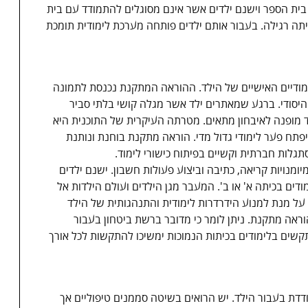
ית הספר וישנם ילדים אשר אינם מסוגלים להתמודד עם בית
יתה רגילה. בעבור אותם ילדים פותחה מערכת לימודית תומכת
ודיים האישיים של הילד. ההוראה המתקנת נכנסת לתמונה
יסודי. ברגע שמאתרים ילד אשר מגלה קושי בלתי סביר
ד מופנה לאיבחון מתאים. מטרתה העיקרית של התוכנית היא
פתח פער לימודי גדול מדי. הוראה מתקנת בוחנת ונותנת
גלות חברתית וקשיים בפיתוח כישורי לימוד.
נויות קריאה, כתיבה וביצוע פעולות חשבון. ישנם ילדים
ים בכיתה א' או ב'. המעבר מגן הילדים ועולם הילדות אל
. על מנת למנוע הידרדרות לימודית והתנהגותית של הילד
ראה מתקנת. ניתן לומר כי מדובר ברשת ביטחון בעבור
קשים בלימודים בכיתות הנמוכות ימשיכו להתקשות לכל אורך
דדת בעבור הילד. יש הרואים בשיטה סממנים טיפוליים אך