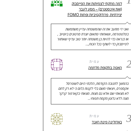
למה מחקתי לצמיתות את הפייסבוק
(ואת אינסטגרם) – מסע לעבר
יצירתיות, פרודוקטיביות ופחות FOMO
ואני די מתעב את זה שהמשפחה עדיין משתמשת
בפלטפורמה, ושאחותי פתאום יוצרת סרטונים ביוטיוב ,
אז כנראה כדי להיות בן משפחה יותר טוב עדיף שאחזור
לפייסבוק כדי לשתף בכל הכוח,…
עמית
האטה בתקופת מלחמה
בהמשך לתגובה הקודמת, הלכתי היום לשופרסל
אקספרס, ויצאתי משם בלי לקנות כלום כי לא רק לחם
לא מצאתי שם אלא גם מצות. מצאתי בקארפור קרקר
מצה ללא גלוטן מקמח תפוחי…
עמית
באדולינה פינת ראנד