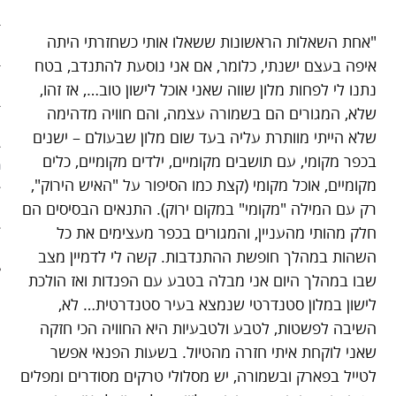
ארכיון
"אחת השאלות הראשונות ששאלו אותי כשחזרתי היתה
פוסטים מומלצים
איפה בעצם ישנתי, כלומר, אם אני נוסעת להתנדב, בטח
אודות
נתנו לי לפחות מלון שווה שאני אוכל לישון טוב…, אז זהו,
שלא, המגורים הם בשמורה עצמה, והם חוויה מדהימה
אודות האתר
שלא הייתי מוותרת עליה בעד שום מלון שבעולם – ישנים
בכפר מקומי, עם תושבים מקומיים, ילדים מקומיים, כלים
ספרים מומלצים – רשימה ראשונ
מקומיים, אוכל מקומי (קצת כמו הסיפור על "האיש הירוק",
רק עם המילה "מקומי" במקום ירוק). התנאים הבסיסים הם
ספרים מומלצים – רשימה שניה
חלק מהותי מהעניין, והמגורים בכפר מעצימים את כל
צור קשר
השהות במהלך חופשת ההתנדבות. קשה לי לדמיין מצב
שבו במהלך היום אני מבלה בטבע עם הפנדות ואז הולכת
לישון במלון סטנדרטי שנמצא בעיר סטנדרטית… לא,
השיבה לפשטות, לטבע ולטבעיות היא החוויה הכי חזקה
שאני לוקחת איתי חזרה מהטיול. בשעות הפנאי אפשר
לטייל בפארק ובשמורה, יש מסלולי טרקים מסודרים ומפלים