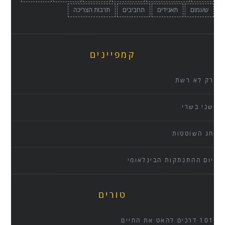
שעמום
תאגידים
תחביבים
תרבות הצריכה
קמפיינים
רק לא רשת
שני בשרי
חג השוטטות
יום ההתנתקות הבינלאומי
טורים
101 דרכים להאט את החיים