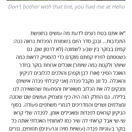
Don't bother with that tire, you had me at Hello
"אז אתם בטח רוצים לדעת מה עושים בחופשת
התנדבות… ובכן, סדר היום בשמורת הפנדות נראה ככה:
קמים בבוקר בין שבע לשמונה (לא לרטון שם, גם
כשטסתם לפריז קמתם מוקדם כדי להספיק לראות כמה
שיותר ולקנות כמה שיותר) אוכלים ארוחת בוקר בחדר
האוכל הסיני (אורז לבן וקפה) והולכים לכלובים לניקיון
והאכלה. כל זוג מקבל פנדה (אני קיבלתי פנדה אישית)
ומנקים לה את הכלוב משאריות והפתעות שהשאירה לנו
בלילה. גם החלק הזה היה כיף ומצחיק ועושים שם שכונה
ומצלמים ושרים והמדריכים לגמרי משתפים פעולה. בסוף
הניקיון קוראים לפנדות ומאכילים אותן. לפנדה שלי קראו
שי-שי אבל קראתי לה שיר כמו לאחותי! האכלתי אותה כל
בוקר בעוגיות פנדה (עשויות סויה וגרעינים) תפוחים, גזרים