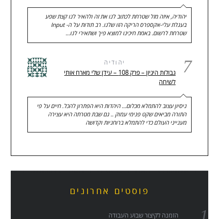
יהודיה, איזה מזל שטרחת לכתוב לנו את זה ולהאיר לנו קצת שפע
בעגלת עלי-אקספרס הריקה הזו שלנו. רב תודות על ה- Input
שטרחת לרשום. באמת חיכינו למוצא פיך ושתאירי לנו…
7
יהודיה
גבולות היגיון – פרק 108 – עידן שלי מארח אותי
לשיחה
ניסיון עצוב להתמלא מכלום... היהדות היא הפתרון להכל. חיים על פי
התורה מביאים שקט פנימי עמוק .. גם שבת מטרתה היא עצירה
מענייני העולם כדי להתמלא ברוחניות וקדושה
פוסטים אחרונים
הזמנה לקיצור שבוע העבודה