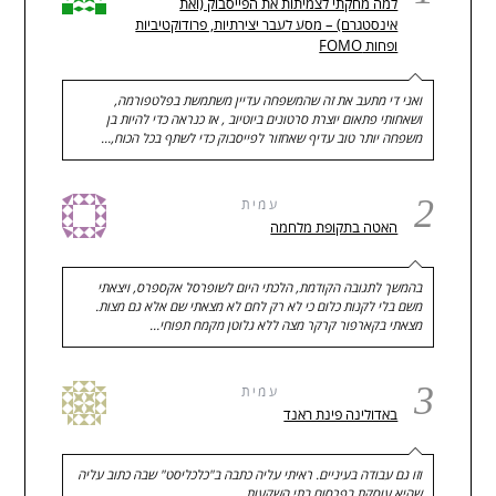
למה מחקתי לצמיתות את הפייסבוק (ואת
אינסטגרם) – מסע לעבר יצירתיות, פרודוקטיביות
ופחות FOMO
ואני די מתעב את זה שהמשפחה עדיין משתמשת בפלטפורמה,
ושאחותי פתאום יוצרת סרטונים ביוטיוב , אז כנראה כדי להיות בן
משפחה יותר טוב עדיף שאחזור לפייסבוק כדי לשתף בכל הכוח,…
2
עמית
האטה בתקופת מלחמה
בהמשך לתגובה הקודמת, הלכתי היום לשופרסל אקספרס, ויצאתי
משם בלי לקנות כלום כי לא רק לחם לא מצאתי שם אלא גם מצות.
מצאתי בקארפור קרקר מצה ללא גלוטן מקמח תפוחי…
3
עמית
באדולינה פינת ראנד
וזו גם עבודה בעיניים. ראיתי עליה כתבה ב"כלכליסט" שבה כתוב עליה
שהיא עוסקת בפרסום בתי השקעות.