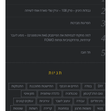
גבולות היגיון – פרק 108 – עידן שלי מארח אותי לשיחה
הפרעות מברכות
למה מחקתי לצמיתות את הפייסבוק (ואת אינסטגרם) – מסע לעבר
יצירתיות, פרודוקטיביות ופחות FOMO
תל חובז
תגיות
DIY
בטלה
החיים או הכסף
התיישנות מתוכננת
התנתקות
טום הודג'קינסון
טכנולוגיה
כלכלה שיתופית
מזון איטי
מינימליזם
עבודה
עיצוב לשבר
עירוניות
עסקים קטנים
פנאי
פשטות מרצון
צמחונות
קריירה
רשתות
שוטטות