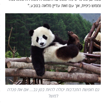
וממש כיפית, אך עם זאת עדיין מלאה בטבע."
סיפורי האטה
כלכלה אנושית
להיות מגניבים בשקל תשעים
קיצור תולדות הזמן
קמפיינים
רק לא רשת
שני בשרי
חג השוטטות
גם חופשת התנדבות יכולה להיות בטן גב... אם את פנדה
למשל
יום ההתנתקות הבינלאומי