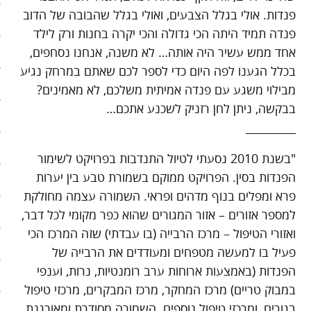
פנדות. אולי בגלל הצבעים, ואולי בגלל שהבובה של הדוב
בריאות
פנדה תמיד היתה הכי גדולה והכי יקרה בחנות ורק לילד
אחד ממש עשיר היה אותה… לא משנה, אנחנו נסחפים,
קהילה
בכלל הגענו לפה היום כדי לספר לכם שאתם במרחק נגיע
כלכלה
מבילוי משגע עם פנדה אמיתית משלכם, לא מאמינים?
בבקשה, ניתן לחן רזניק לשכנע אתכם…
פוליטיקה
_________
תחבורה
"בשנת 2010 נסעתי לטיול התנדבות בפרויקט לשימור
הפנדות בסין. הפרויקט ממוקם בשמורת טבע בין יערות
טורים
פרא ומפלים בנוף מדהים ופראי. השמורה עצמה מחולקת
101 דרכים להאט את החיים
למספר אזורים – אזור המגורים שהוא כפר מקומי לכל דבר,
ואזורי הטיפול – מרכז הרבייה (בו עבדתי) שזה המרכז הכי
צעדים ראשונים בסלואו פוד
פעיל בו למעשה מטפחים ומעודדים את הרבייה של
הפנדות (באמצעות ארוחות ערב רומנטיות, נרות, וענפי
המינימליסטים
במבוק טריים) מרכז המחקר, מרכז המבקרים, מרכזי טיפול
בגורים, ומרכזי טיפול נוספים. השמורה מסודרת ומאורגנת
הרגלי זן