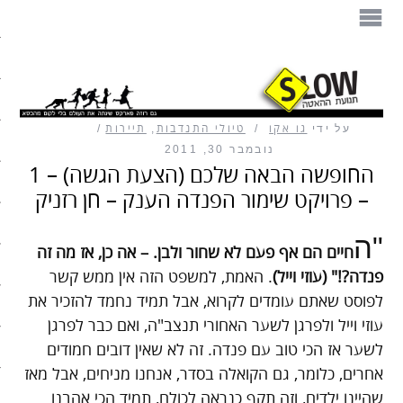
הספר
תנועת ההאטה
על ידי
גו אקו
טיולי התנדבות
,
תיירות
מזון
נובמבר 30, 2011
החופשה הבאה שלכם (הצעת הגשה) – 1
בית
– פרויקט שימור הפנדה הענק – חן רזניק
עיצוב
"ה
חיים הם אף פעם לא שחור ולבן. – אה כן, אז מה זה
עבודה
פנדה?!" (עוזי וייל)
. האמת, למשפט הזה אין ממש קשר
לפוסט שאתם עומדים לקרוא, אבל תמיד נחמד להזכיר את
חיים ופנאי
עוזי וייל ולפרגן לשער האחורי תנצב"ה, ואם כבר לפרגן
לשער אז הכי טוב עם פנדה. זה לא שאין דובים חמודים
תיירות
אחרים, כלומר, גם הקואלה בסדר, אנחנו מניחים, אבל מאז
משפחה
שהיינו ילדים, וזה תקף כנראה לכולם, תמיד הכי אהבנו