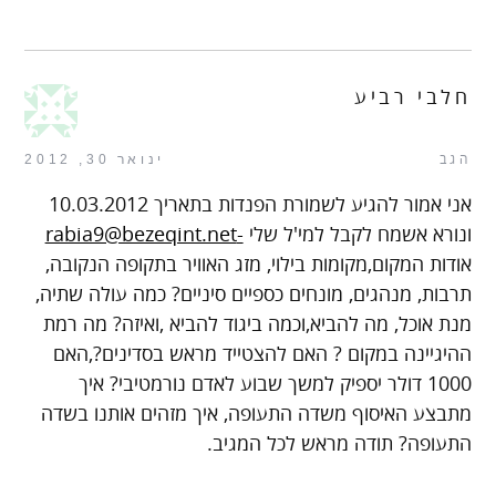
חלבי רביע
הגב
ינואר 30, 2012
אני אמור להגיע לשמורת הפנדות בתאריך 10.03.2012
ונורא אשמח לקבל למי'ל שלי
-rabia9@bezeqint.net
אודות המקום,מקומות בילוי, מזג האוויר בתקופה הנקובה,
תרבות, מנהגים, מונחים כספיים סיניים? כמה עולה שתיה,
מנת אוכל, מה להביא,וכמה ביגוד להביא ,ואיזה? מה רמת
ההיגיינה במקום ? האם להצטייד מראש בסדינים?,האם
1000 דולר יספיק למשך שבוע לאדם נורמטיבי? איך
מתבצע האיסוף משדה התעופה, איך מזהים אותנו בשדה
התעופה? תודה מראש לכל המגיב.