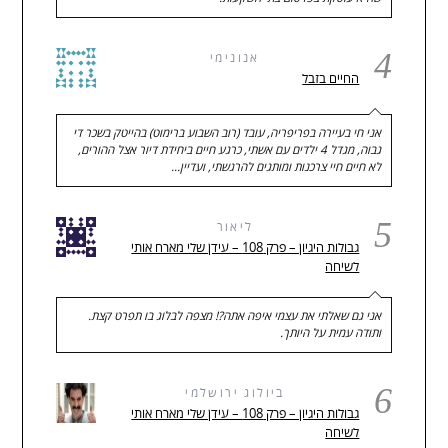
4
אנונימי
החיים בזבל
אני חי בעיירה בפריפריה, עובד (רוב השבוע ברימוט) בהייטק בשכר די
גבוה, מגדל 4 ילדים עם אשתי, כרגע חיים ביחידת דיור אצל ההורים,
לא חיים חיי צרכנות ומותגים להרגשתי, ועדיין…
5
ליאור
גבולות היגיון – פרק 108 – עידן שלי מארח אותי
לשיחה
אני גם שאלתי את עצמי איפה אתה?! מצפה לבלוג בו תפרט קצת.
ותודה עמית על היותך.
6
ביולוג ירושלמי
גבולות היגיון – פרק 108 – עידן שלי מארח אותי
לשיחה