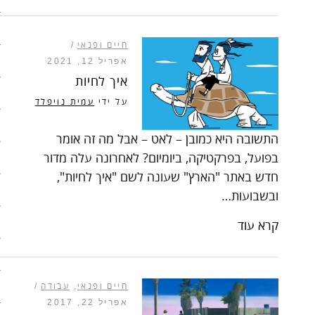
סיפורי האטה
חיים ופנאי
כלכלה אנושית
אפריל 12, 2021
איך לחיות
להיות מגניבים בשקל תשעים
על ידי
עמית נויפלד
קיצור תולדות הזמן
התשובה היא כמובן – לאט – אבל מה זה אומר
בפועל, בפרקטיקה, ביומיום? לאחרונה עלה מדור
קמפיינים
חדש באתר "הארץ" שעונה לשם "איך לחיות",
רק לא רשת
ובשבועות…
שני בשרי
קרא עוד
חג השוטטות
חיים ופנאי
,
עבודה
יום ההתנתקות הבינלאומי
אפריל 22, 2017