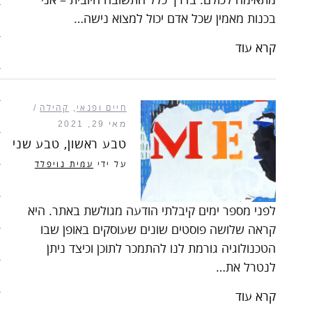
מתאימה לכולם. בדרך כלל התשובה חיובית – אני
בכנות מאמין שכל אדם יכול למצוא נישה…
בריאות
קרא עוד
קהילה
כלכלה
חיים ופנאי
,
קהילה
פוליטיקה
מאי 29, 2021
טבע ראשון, טבע שני
תחבורה
על ידי
עמית נויפלד
טורים
לפני מספר ימים קיבלתי הודעה מגולשת באתר. היא
101 דרכים להאט את החיים
קראה שלושה פוסטים שונים שעוסקים באופן שבו
צעדים ראשונים בסלואו פוד
הטכנולוגיה גורמת לנו להתמכר לתוכן וכיצד ניתן
לנטרל את…
המינימליסטים
קרא עוד
הרגלי זן