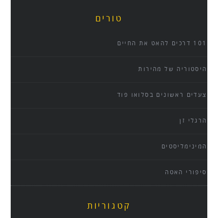
טורים
101 דרכים להאט את החיים
היסטוריה של מהירות
צעדים ראשונים בסלואו פוד
הרגלי זן
המינימליסטים
סיפורי האטה
קטגוריות