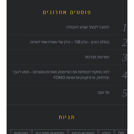
פוסטים אחרונים
הזמנה לקיצור שבוע העבודה
גבולות היגיון – פרק 108 – עידן שלי מארח אותי לשיחה
הפרעות מברכות
למה מחקתי לצמיתות את הפייסבוק (ואת אינסטגרם) – מסע לעבר
יצירתיות, פרודוקטיביות ופחות FOMO
תל חובז
תגיות
DIY
בטלה
החיים או הכסף
התיישנות מתוכננת
התנתקות