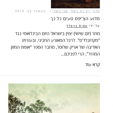
מזון
,
רק לא רשת
,
שני בשרי
נובמבר 12, 2015
מדוע הצ'יפס טעים כל כך
על ידי
עמית נויפלד
מחר (יום שישי) יצוין בישראל היום הבינלאומי נגד
"מקדונלד'ס". לרגל המאורע החגיגי, ובעזרתו
האדיבה של אריק שלוסר, מחבר הספר "אומת המזון
המהיר", הרי לפניכם…
קרא עוד