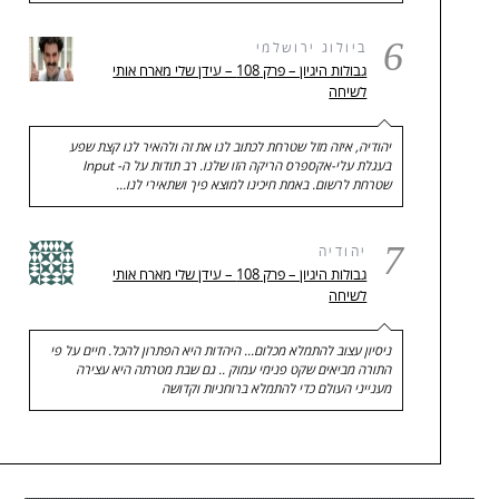
6
ביולוג ירושלמי
גבולות היגיון – פרק 108 – עידן שלי מארח אותי
לשיחה
יהודיה, איזה מזל שטרחת לכתוב לנו את זה ולהאיר לנו קצת שפע
בעגלת עלי-אקספרס הריקה הזו שלנו. רב תודות על ה- Input
שטרחת לרשום. באמת חיכינו למוצא פיך ושתאירי לנו…
7
יהודיה
גבולות היגיון – פרק 108 – עידן שלי מארח אותי
לשיחה
ניסיון עצוב להתמלא מכלום... היהדות היא הפתרון להכל. חיים על פי
התורה מביאים שקט פנימי עמוק .. גם שבת מטרתה היא עצירה
מענייני העולם כדי להתמלא ברוחניות וקדושה