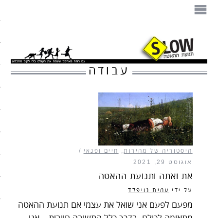
הספר
תנועת ההאטה
עבודה
מזון
בית
עיצוב
עבודה
היסטוריה של מהירות
,
חיים ופנאי
אוגוסט 29, 2021
חיים ופנאי
את ואתה ותנועת ההאטה
תיירות
על ידי
עמית נויפלד
מפעם לפעם אני שואל את עצמי אם תנועת ההאטה
משפחה