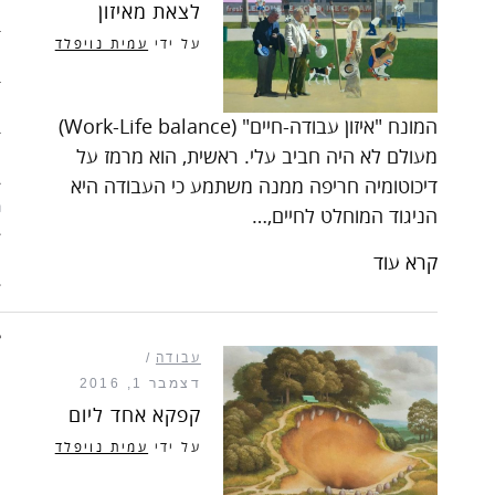
ארכיון
לצאת מאיזון
על ידי
עמית נויפלד
פוסטים מומלצים
אודות
המונח "איזון עבודה-חיים" (Work-Life balance)
מעולם לא היה חביב עלי. ראשית, הוא מרמז על
אודות האתר
דיכוטומיה חריפה ממנה משתמע כי העבודה היא
ספרים מומלצים – רשימה ראשונ
הניגוד המוחלט לחיים,…
קרא עוד
ספרים מומלצים – רשימה שניה
צור קשר
עבודה
דצמבר 1, 2016
קפקא אחד ליום
על ידי
עמית נויפלד