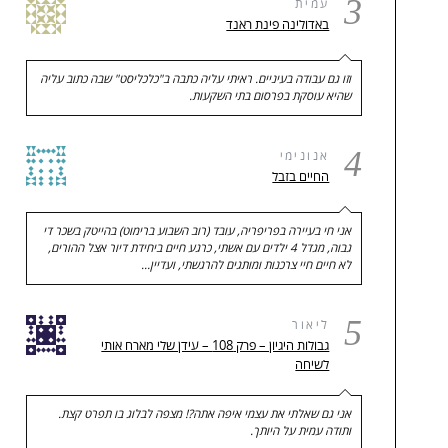
3
עמית
באדולינה פינת ראנד
וזו גם עבודה בעיניים. ראיתי עליה כתבה ב"כלכליסט" שבה כתוב עליה
שהיא עוסקת בפרסום בתי השקעות.
4
אנונימי
החיים בזבל
אני חי בעיירה בפריפריה, עובד (רוב השבוע ברימוט) בהייטק בשכר די
גבוה, מגדל 4 ילדים עם אשתי, כרגע חיים ביחידת דיור אצל ההורים,
לא חיים חיי צרכנות ומותגים להרגשתי, ועדיין…
5
ליאור
גבולות היגיון – פרק 108 – עידן שלי מארח אותי
לשיחה
אני גם שאלתי את עצמי איפה אתה?! מצפה לבלוג בו תפרט קצת.
ותודה עמית על היותך.