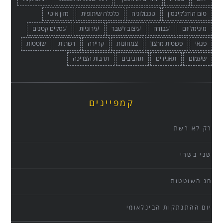
טום הודג'קינסון
טכנולוגיה
כלכלה שיתופית
מזון איטי
מינימליזם
עבודה
עיצוב לשבר
עירוניות
עסקים קטנים
פנאי
פשטות מרצון
צמחונות
קריירה
רשתות
שוטטות
שעמום
תאגידים
תחביבים
תרבות הצריכה
קמפיינים
רק לא רשת
שני בשרי
חג השוטטות
יום ההתנתקות הבינלאומי