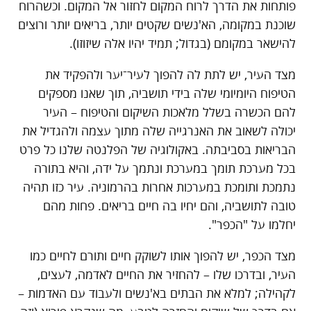
פותחות את הדרך לרוח המקום לחזור אל המקום. וכשהרוח
שוכנת במקומה, הא'נשים שקטים יותר, בריאים יותר ורוצים
להישאר במקומם (בגדול; תמיד יהיו אלה שיזוזו).
מצד העיר, יש לתת לה להפוך לעיר־יער ולהפקיד את
הטיפוח היומיומי שלה בידי תושביה, תוך שאנו מספקים
להם הכשרה בשלל מלאכות השיקום והטיפוח – העיר
יכולה לשאוב את האנרגייה שלה מתוך עצמה ולהגדיל את
הבריאות בסביבתה. באקולוגיה של הפלנטה שלנו כל פרט
בכל מערכת תומך במערכת ונתמך על ידה, והיא בתורה
נתמכת ותומכת במערכות אחרות בהרמוניה. עיר כזו תהיה
טובה לתושביה, והם יחיו בה חיים בריאים. פחות מהם
יחלמו על "הכפר".
מצד הכפר, יש להפוך אותו לשוקק חיים ותורם לחיים כמו
העיר, ובדרכו שלו – להחזיר את החיים לאדמה, לעצים,
לקהילה; למלא את הבתים בא'נשים ולעבוד עם האדמות –