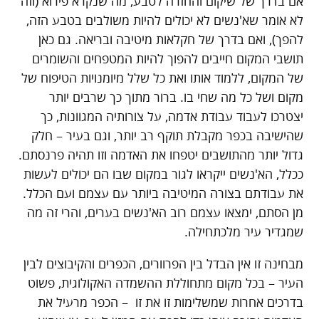
אם בדרך של שיקום והחזרה לטבע, מה שנקרא פירוא (וזה
לא אומר שא'נשים לא יכולים להיות משולבים בטבע הזה,
להפך), ואם בדרך של חקלאות מיטיבה ובריאה. גם כאן
תושבי המקום חייבים להפוך להיות המטפחים והשומרים
של המקום, ללמוד אותו ואת כל שלל מיומנויות הטיפוח של
מקום ושל כל מה שחי בו. ברור מתוך כך שרבים יותר
יצטרכו לעבוד עבודת אדמה, על צורותיה המגוונות, כך
שהישיבה בכפר מקבלת תוקף רב יותר, וגם בעיר – חלק
גדול יותר מהתושבים יטפחו את האדמה וזו תהיה פרנסתם.
ככלל, הא'נשים ייקראו לגור במקום שבו הם יכולים לעשות
את עבודתם בצורה המיטיבה ביותר עם עצמם ועם הכלל.
מן הסתם, ימצאו עצמם רוב הא'נשים בערים, והרי זה מה
שמגדיר עיר מלכתחילה.
מבחינה זו אין הבדל בין הפרוורים, הכפרים והקיבוצים לבין
העיר – בכל מקום מתחוללת ההשמדה האקולוגית, פשוט
בדרכים אחרות שמשלימות זו את זו – הכפר מרעיל את