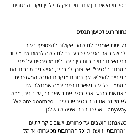
הסיבתי הישיר בין אורח חיים אקולוגי לבין מקום המגורים.
נחזור רגע לטיעון הבסיס
בקיימות אומרים לנו שהכי אקולוגי להצטופף בעיר
ולהשאיר את הטבע לטבע. גם לנו קשה לראות את מיליוני
בני-האדם החיים כיום בין הירדן לים מתפרסים על-פני
המרחב ה"כפרי". אין צורך להרחיב, הטיעונים מוכרים והם
הגיוניים להפליא ואף נכונים מנקודת המבט המערכתית.
המממ… כל-עוד נשארים בפרדיגמה שמנהלת את
האנושות כרגע. אבל רגע. אם נישאר בה, אז בינינו, ממש
לא משנה אם נגור בכפר או בעיר… We are doomed
anyway – אז לכו ותגורו איפה שבא לכן.
כשאנחנו חושבים על פרוורים, יישובים קהילתיים
ו"הרחבות" זוועתיות (
כל ההרחבות מכוערות
), אז קל