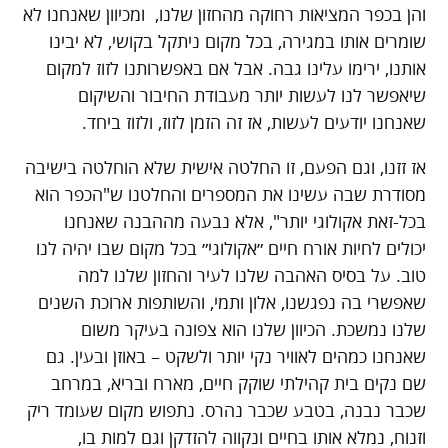
והן בכפר המציאות רחוקה מהחזון שלנו, ומכיוון שאנחנו לא
שומרים אותו במגירה, בכל מקום ניתקל בקושי, לא יבינו
אותנו, ירימו עלינו גבה. אבל אם באפשרותנו לזוז למקום
שיאפשר לנו לעשות יותר מעבודת החיבור והשיקום
שאנחנו יודעים לעשות, אז זה הזמן לזוז, ולזוז ביחד.
אז זזנו, וגם הפעם, זו החלטה אישית שלא הוחלטה בישיבה
מסודרת שבה עשינו את המספרים והחלטנו ש"הכפר הוא
בכל-זאת אקולוגי יותר", אלא נבעה מההבנה שאנחנו
יכולים לחיות אורח חיים ״אקולוגי״ בכל מקום שבו יהיה לנו
טוב. על בסיס האהבה שלנו לעיר והחזון שלנו למה
שאפשרי בה נפגשנו, אלון ותמי, והשותפות ארוכת השנים
שלנו נמשכת. הכיוון שלנו הוא צפונה בעיקר משום
שאנחנו כמהים לאוויר נקי יותר ולשקט – באוזן ובעין. גם
שם נקים בית קהילתי שוקק חיים, מארח ובריא, במרחב
שכבר נבנה, בטבע שכבר נהרס. נתפוש מקום שעומד ריק
וזנוח, נמלא אותו בחיים ונקווה להזדקן וגם למות בו,