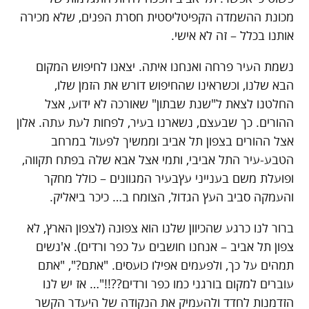
מכונת ההשמדה הקפיטליסטית חסרת הפנים, שלא מכירה
אותנו בכלל – זה לא אישי.
נשמת העיר פרחה ואנחנו איתה. יצאנו לחיפוש המקום
הבא שלנו, וכשראינו שהחיפוש דורש את הזמן שלו,
החלטנו לצאת ל"שנת שבתון" שאורכה לא ידוע, אצל
ההורים. כך שבעצם, נשארנו בעיר, לפחות לעת עתה. אלון
אצל ההורים בצפון תל אביב וממשיך לפעול במרחב
הטבע-עיר התל אביבי, ותמי אצל אבא שלה בפתח תקווה,
ופועלת משם בענייני עץבעיר המגוונים – כולל מחקר
והעמקה סביב העץ הגדול, הצומח ב… כיכר ביאליק.
ברור לנו כרגע שהכיוון שלנו הוא צפונה (לצפון הארץ, לא
צפון תל אביב – אנחנו חושבים על כפר ורדים). א'נשים
תמהים על כך, ולפעמים אפילו כועסים. "אתם?", "אתם
עוברים למקום בורגני כמו כפר ורדים??!!"… אז יש לנו
הזדמנות לחדד ולהעמיק את הנקודה של היעדר הקשר