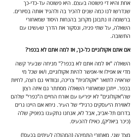
אחת והיא די פשוטה בעצם. היא פשוטה עד-כדי-כך
שנדרשו לנו כמה שנים להכיר בה ולהגיד אותה בסיורים.
ברשומה זו נתבונן מקרוב בהנחות היסוד שמאחורי
השאלה, על שתי פניה, ונסקור את הדרך שעשינו עם
התשובה.
אם אתם אקולוגיים כל-כך, אז למה אתם לא בכפר?
השאלה "אז למה אתם לא בכפר?" מניחה שבעיר קשה
מדי או אפילו אי-אפשר להיות אקולוגיים, ו/או שכל מי
שראויה לתואר "אקולוגית" צריכה, ובוודאי גם רוצה, לחיות
בכפר. ייתכן שמאחורי השאלה מסתתר גם איזה רצון
שה"אקולוגים" לא יפריעו עם אורח החיים ה"כפרי" שלהם
לאווירת ה״עסקים כרגיל״ של העיר
.
ניחא אם היינו גרים
בדרום תל-אביב, אבל לא, אנחנו נתקענו בפופיק שלה
(כיכר ביאליק), כאילו להכעיס.
מצד שני, מאחורי התמיהה (המהולה לעיתים בכעס!)