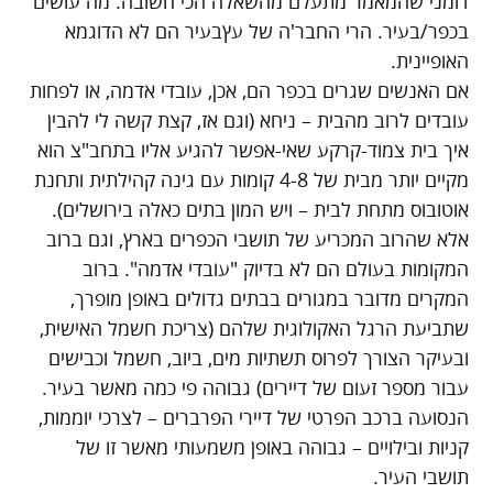
דומני שהמאמר מתעלם מהשאלה הכי חשובה: מה עושים
בכפר/בעיר. הרי החבר'ה של עץבעיר הם לא הדוגמא
האופיינית.
אם האנשים שגרים בכפר הם, אכן, עובדי אדמה, או לפחות
עובדים לרוב מהבית – ניחא (וגם אז, קצת קשה לי להבין
איך בית צמוד-קרקע שאי-אפשר להגיע אליו בתחב"צ הוא
מקיים יותר מבית של 4-8 קומות עם גינה קהילתית ותחנת
אוטובוס מתחת לבית – ויש המון בתים כאלה בירושלים).
אלא שהרוב המכריע של תושבי הכפרים בארץ, וגם ברוב
המקומות בעולם הם לא בדיוק "עובדי אדמה". ברוב
המקרים מדובר במגורים בבתים גדולים באופן מופרך,
שתביעת הרגל האקולוגית שלהם (צריכת חשמל האישית,
ובעיקר הצורך לפרוס תשתיות מים, ביוב, חשמל וכבישים
עבור מספר זעום של דיירים) גבוהה פי כמה מאשר בעיר.
הנסועה ברכב הפרטי של דיירי הפרברים – לצרכי יוממות,
קניות ובילויים – גבוהה באופן משמעותי מאשר זו של
תושבי העיר.