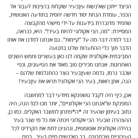
הכיצד ייתכן שא'נשות עץבעיר שוקלות ברצינות לעבור אל
הכפר, עומדת הנחת יסוד חדשה יחסית בתודעה האנושית,
שתמיד מדובררת בידענות על-ידי מישהי מהקבוצה
המסיירת: "מה, הכי אקולוגי להיות בעיר!". היא, כנראה,
כבר למדה דבר-מה על "קיימות". גם אנחנו למדנו את אותו
הדבר תוך כדי ההתערות שלנו בתנועה
הסביבתית-אקולוגית שקמה לנו כאן בעשרים וחמש השנים
האחרונות. אנחנו מכירים טוב מאוד את הטיעונים, וכפי
שכבר נרמז, נדמה שעץבעיר נוצר כהתגלמות שלהם –
הנה, אתן רואות, בעיר הכי אקולוגי! תראו את עץבעיר!
אכן, כיף היה לקבל גושפנקא מיודעי דבר למחשבה
המפנקת ש"אנחנו הכי אקולוגיים", יותר מכו-לם! הנה, היה
כתוב בעיתון שהעיר זה *ה*פתרון למשבר האקלים. כמו כן,
ההצהרה שבעיר הכי אקולוגי זיכתה את כל מי שגר בעיר
בהילה אקולוגית אוטומטית, ונהנינו לתת את הקרדיט לכל
העירוניים שבחבורה. רב הא'נשים חיים בעיר , בטח