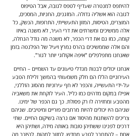
להיתפס למנטרה שעדיף לטפס לגובה, אבל הטיפוס
לגובה הוא אשליה גדולה. המזגנים, החניות, המסכים,
המוצרים, הטיסות, המזון התעשייתי, התרופות, הנשק, כל
אלה ממשיכים ומשרתים את דרי העיר, לא משנה באיזו
קומה, כמו גם את דרי הכפר, לא משנה מה גודל הנחלה,
והם אלה שממשיכים בהרס נמרץ ויעיל של הפלנטה בזמן
שאנחנו מתפלפלים "איפה אקולוגי יותר לגור".
אנחנו יכולים לבנות מגדלי טיעונים עד השמיים – החיים
העירוניים הללו הם חלק משמעותי בהמשך זלילת הטבע
על-ידי התעשייה, והכפר לא חף עירוניות מהסוג הזללני,
אפילו במקום מדהים כמו כליל. העיר לוקחת את משאביה
מהטבע ומחזירה לו רק פסולת. כך גם הכפר של ימינו.
שניהם היו יכולים להיות מרחבים פוריים ומיטיבים. שניהם
צריכים להשתנות מהיסוד אם נרצה בשיקום החיים. שתי
דרכים לפנינו ששתיהן טובות באותה מידה, ושתיהן היא
אחת – להתחבר לטבע מחדש, לחזור למהות, להיזכר מה