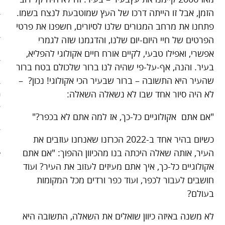
ארכיון
הזמן, אבל זו הייתה דרכו של העץ שמוטבעת לנצח בשמו.
פתחנו את מרחב המגורים שלנו לסיורים, חשפנו את פרטי
פוסטים מומלצים
הפרטים של חיי היום-יום שלנו, והדגמנו שזה לגמרי
אודות
אפשרי, ואפילו טבעי, לקיים אורח חיים אקולוגי להפליא,
בעיר. והנה, אף-על-פי שהיה לנו ברור שלכולם בטח ברור
אודות האתר
שהעיר היא התשובה – ברור שבעיר הכי אקולוגי! נכון? –
לא היה סיור אחד שבו לא נשאלה השאלה:
ספרים מומלצים – רשימה ראשונ
"אם אתם אקולוגיים כל-כך, אז למה אתם לא בכפר?"
ספרים מומלצים – רשימה שניה
כשיום בהיר אחד ב-2022 הכרזנו שאנחנו עוזבים את
צור קשר
העיר, אותה שאלה היכתה בנו מהכיוון ההפוך: "אם אתם
אקולוגיים כל-כך, איך אתם מעיזים לעזוב את העיר? ועוד
חושבים לעבור לכפר, ועוד כפר ורדים מכל המקומות
בעולם?
לא משנה באיזה כיוון שואלים את השאלה, התשובה היא