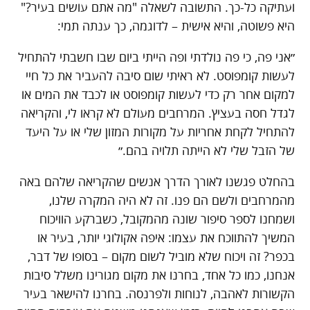
ועתיקה כל-כך. התשובה לשאלה "מה אתם עושים בעיר?"
היא פשוטה, והיא אישית – לדוגמה, כך ענתה תמי:
״אני פה, כי פה נולדתי ופה הייתי ביום שבו חשבתי להתחיל
לעשות קומפוסט. לא ראיתי שום סיבה להעביר את כל חיי
למקום אחר רק כדי לעשות קומפוסט או לכבד את המים או
לגדל חסה בעציץ. המרחבים מעולם לא קראו לי, והקריאה
להתחיל לקחת אחריות על מקורות המזון שלי או על היעד
של הזבל שלי לא הייתה תלויה בהם.״
בהחלט פגשנו לאורך הדרך אנשים שהקריאה שלהם באה
מהמרחבים ולשם הם פנו. זה לא היה המקרה שלנו,
ושמחנו לספר סיפור שונה מהמקובל, כשברקע הוויכוח
המשיך להתווכח את עצמו
: איפה אקולוגי יותר, בעיר או
בכפר? זה ויכוח שלא מוביל לשום מקום – בסופו של דבר,
אנחנו, כמו כל אחד, בחרנו את מקום מגורינו משלל סיבות
הקשורות לאהבה, לנוחות ולפרנסה. בחרנו להישאר בעיר