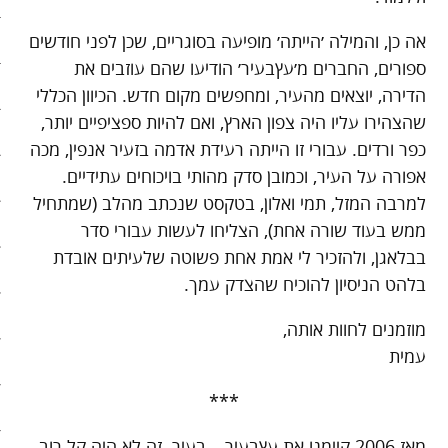
אה כן, והמילה ׳הייתה׳ מופיעה בסוגריים, שכן לפני חודשים
סיפורי האטה
ספורים, החברים מ׳עץבעיר׳ הודיעו שהם עוזבים את
כלכלה אנושית
הדירה, יוצאים מהעיר, ומחפשים מקום חדש. הכיוון הכללי
שהצהירו עליו היה צפון הארץ, ואם להיות ספציפיים יותר,
להיות מגניבים בשקל תשעים
כפר ורדים. עבורי זו הייתה רעידת אדמה בזעיר אנפין, מכה
אפורה על העיר, וכמובן סדק מהותי בויכוחים עתידיים.
קיצור תולדות הזמן
למרבה המזל, תמי ואלון, בטקסט שנכתב מהלב (שמתחיל
קמפיינים
ממש בעוד שורה אחת), הצליחו לעשות עבורי סדר
בבלאגן, ולהזכיר לי אמת אחת פשוטה שלעיתים אובדת
רק לא רשת
בלהט הניסיון להוכיח שהצדק עמך.
שני בשרי
מוזמנים לחוות אותה,
עמית
חג השוטטות
***
יום ההתנתקות הבינלאומי
מאז 2006 קיימנו את עץבעיר – בעיר. זה לא היה קל רוב