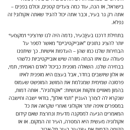
בישראל, אז הנה, עוד כמה צעדים קטנים, וכולם בפנים –
אתה רק גר בעיר, וכבר אתה יכול להגיד שאתה אקולוגי! זה
נפלא.
בתחילת דרכנו בעץבעיר, נדמה היה לנו ש׳רציני׳ ו׳מקצועי׳
יותר להציג נתונים "אובייקטיביים" מאשר לספר על
הבחירות שלנו כמו שהן – העדפות אישיות. כך שיתפנו
פעולה עם איזו הנחה מוזרה שיש אובייקטיביות כלשהי
בבחירה שלנו. השאלה מופנית כביכול לאדם האמיתי, תמי,
או אלון שיושבים בחדר, אבל בעצם היא מופנית לאיזו
פרסונה שמימית שמגלמת את המושג המופשט שעמוס
בהמון מאוויים ותקוות אנושיות: "אקולוגיה". אותה דמות,
שנקרא לה לצורך העניין "תמי ואלון", בודאי ישבה וחישבה
במספרים איפה יותר אקולוגי ואחרי שקראה את כל
המאמרים הגיעה למסקנה מדעית ונחרצת שאם קידום
אקולוגיה מעשית היא המטרה, העיר זה המקום. או אז
הקימה הדמות את עץבעיר בעיר תל-אביב.