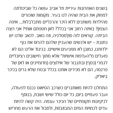
בשנים האחרונות עיריית תל אביב עושה כל שביכולתה
למחוק את הבית שהיה לנו בעיר. מקומות שזכורים
מהילדות משתנים ללא היכר והרגליים מתבלבלות… איפה
הצפון? באיזה רחוב אני בכלל? לאן חטפתם אותי? אני רוצה
הביתה. קוראים לזה סולָסטלגיה, וזה כואב. לכאב שלנו יש
כתובת – יש א'נשים שהעניין שלהם להרוס את נוף
ילדותנו, כמובן לא ממניעים אישיים. בניגוד אלינו הם לא
פועלים מ"העדפות אישיות" אלא מתוך חישובים רציונליים
לגמרי (כסף) ובתגבור של אילוצים (מדומיינים או לא) של
פרנסה, הם לא מכירים אותנו בכלל ובטח שלא גרים בכיכר
ביאליק.
התחלנו להיות מאותגרים כשרכב הטיאוט נכנס לפעולה,
ועבר פעמיים ביום, כל יום כולל שישי ושבת, בנוסף
לניקיונות תקופתיים של הכיכר עצמה. היה קשה להיות
עדים לכמויות המים המבוזבזות, ולסבול את הרעש מחריש