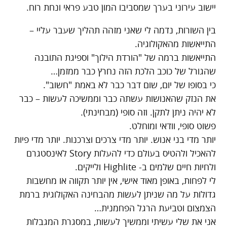
יישוב עירוני בערך שמסביבו המון טבע פראי ונחת רוח.
בין השורות, נדמה לי שאני מזהה תהליך שעבר עליי –
התייאשות מהאקולוגיה.
התייאשות ברמה של "הורדת הילוך" וספיגת התובנה
שהגורל של כוכב הלכת הזה נחרץ כבר ממזמן…
כי בסופו של יום, שום דבר כבר לא באמת "חשוב".
את הנזק שהאנושות עשתה כבר וממשיכה לעשות – כבר
לא יהיה ניתן לתקן. וזה סופי (מבחינתי).
פשוט סופי, וודאי ומוחלט.
יותר מדי בני אנוש. יותר מדי צרכים וצרכנות. יותר מדי פיות
להאכיל ולהטיס בעולם כדי להעלות Story לאינסטגרם
ולחיות חיים שלמים ב- Highlite ולייקים.
לי לפחות, באופן מאוד אישי, אין יותר תקווה או מחשבות
גדולות על מה שניתן לעשות מהבחינה האקולוגית ברמת
הצמצום וטביעת הרגל הפחמנית…
אני את שלי עשיתי וממשיך לעשות, במסגרת המגבלות