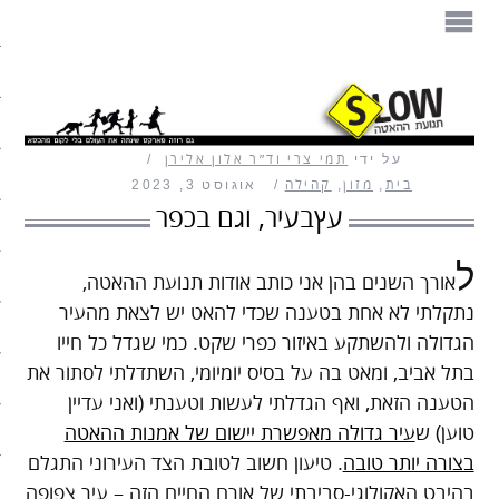
הספר
תנועת ההאטה
על ידי
תמי צרי וד״ר אלון אלירן
מזון
בית
,
מזון
,
קהילה
אוגוסט 3, 2023
עץבעיר, וגם בכפר
בית
ל
עיצוב
אורך השנים בהן אני כותב אודות תנועת ההאטה,
נתקלתי לא אחת בטענה שכדי להאט יש לצאת מהעיר
עבודה
הגדולה ולהשתקע באיזור כפרי שקט. כמי שגדל כל חייו
בתל אביב, ומאט בה על בסיס יומיומי, השתדלתי לסתור את
חיים ופנאי
הטענה הזאת, ואף הגדלתי לעשות וטענתי (ואני עדיין
טוען) ש
עיר גדולה מאפשרת יישום של אמנות ההאטה
תיירות
בצורה יותר טובה
. טיעון חשוב לטובת הצד העירוני התגלם
משפחה
בהיבט האקולוגי-סביבתי של אורח החיים הזה – עיר צפופה