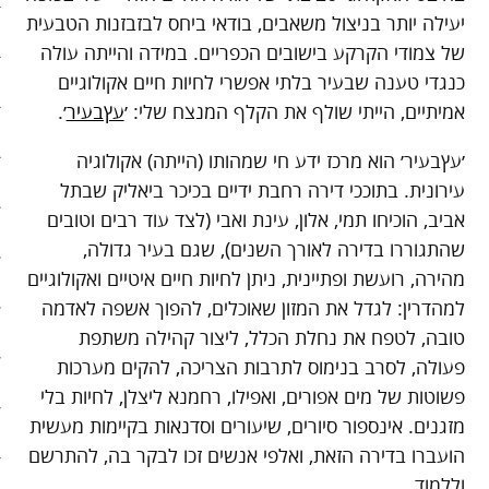
יעילה יותר בניצול משאבים, בודאי ביחס לבזבזנות הטבעית
בריאות
של צמודי הקרקע בישובים הכפריים. במידה והייתה עולה
כנגדי טענה שבעיר בלתי אפשרי לחיות חיים אקולוגיים
קהילה
אמיתיים, הייתי שולף את הקלף המנצח שלי: ׳
עץבעיר
׳.
כלכלה
׳עץבעיר׳ הוא מרכז ידע חי שמהותו (הייתה) אקולוגיה
פוליטיקה
עירונית. בתוככי דירה רחבת ידיים בכיכר ביאליק שבתל
אביב, הוכיחו תמי, אלון, עינת ואבי (לצד עוד רבים וטובים
תחבורה
שהתגוררו בדירה לאורך השנים), שגם בעיר גדולה,
מהירה, רועשת ופתיינית, ניתן לחיות חיים איטיים ואקולוגיים
טורים
למהדרין: לגדל את המזון שאוכלים, להפוך אשפה לאדמה
101 דרכים להאט את החיים
טובה, לטפח את נחלת הכלל, ליצור קהילה משתפת
פעולה, לסרב בנימוס לתרבות הצריכה, להקים מערכות
צעדים ראשונים בסלואו פוד
פשוטות של מים אפורים, ואפילו, רחמנא ליצלן, לחיות בלי
מזגנים. אינספור סיורים, שיעורים וסדנאות בקיימות מעשית
המינימליסטים
הועברו בדירה הזאת, ואלפי אנשים זכו לבקר בה, להתרשם
וללמוד.
הרגלי זן