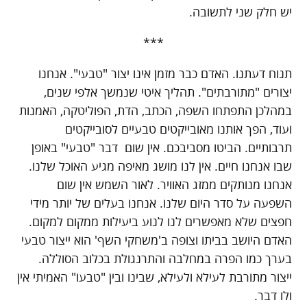
יש חלק שני לתשובה.
***
תנוח דעתנו. האדם כבר מזמן אינו יצור "טבעי". אנחנו
יצורים "מתורבתים". תהליך איטי שנמשך אלפי שנים,
במהלכן התפתחו השפה, הכתב, הדת, הפוליטקה, האמנות
ועוד, הפך אותנו מאובייקטים טבעיים לסובייקטים
תרבותיים. הביטו מסביבכם. אין שום דבר "טבעי" באופן
שבו אנחנו חיים. אין לנו מושג מאיפה מגיע האוכל שלנו.
אנחנו מנותקים ממזג האוויר. לאור השמש אין שום
השפעה על סדר היום שלנו. אנחנו בעלים של יותר מידי
חפצים שלא מאפשרים לנו לנוע ביעילות ממקום למקום.
האדם היושב בביתו וצופה ב'משחקי השף' הוא ייצור טבעי
בערך כמו הפרה במחלבה והתרנגולת בכלוב הסוללה.
ייצור מתורבת לעילא ולעילא, שבינו ובין "טבעו" האמיתי אין
ולו דבר.