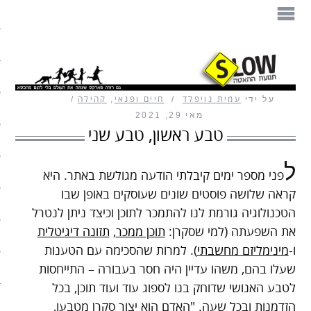
הספר
תנועת ההאטה
על ידי
עמית נויפלד
חיים ופנאי
,
קהילה
מזון
מאי 29, 2021
טבע ראשון, טבע שני
בית
ל
עיצוב
פני מספר ימים קיבלתי הודעה מגולשת באתר. היא
קראה שלושה פוסטים שונים שעוסקים באופן שבו
עבודה
הטכנולוגיה גורמת לנו להתמכר לתוכן וכיצד ניתן לנטרל
את השפעתה (למי שסקרן:
תוכן ממכר
,
תזונה דיגיטלית
חיים ופנאי
ו-
מינימליזם מחשבתי
). למרות שהסכימה עם הטענות
שעלו בהם, משהו עדיין היה חסר בעבורה – התייחסות
תיירות
לטבע האנושי שדוחק בנו לספוג עוד ועוד תוכן, בכל
משפחה
הזדמנות ובכל שעה. "האדם הוא יצור סקרן מטבעו,