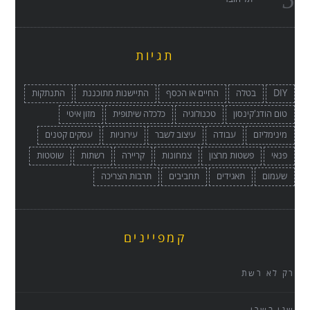
תגיות
DIY
בטלה
החיים או הכסף
התיישנות מתוכננת
התנתקות
טום הודג'קינסון
טכנולוגיה
כלכלה שיתופית
מזון איטי
מינימליזם
עבודה
עיצוב לשבר
עירוניות
עסקים קטנים
פנאי
פשטות מרצון
צמחונות
קריירה
רשתות
שוטטות
שעמום
תאגידים
תחביבים
תרבות הצריכה
קמפיינים
רק לא רשת