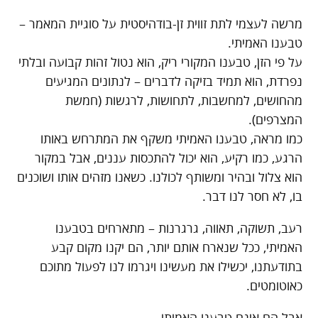
מרשה לעצמי לתת זווית זן-בודהיסטית על סוגיית המאמר –
טבענו האמיתי.
על פי הזן, טבענו המקורי ריק, הוא נטול זהות קבועה ובלתי
נפרדת, הוא תמיד בזיקה לדברים – לנתונים המגיעים
מהחושים, למחשבות, לתחושות, לרגשות (חמשת
המצרפים).
כמו מראה, טבענו האמיתי משקף את המתרחש באותו
הרגע, כמו רקיע, הוא יכול להתכסות עננים, אבל במקור
הוא צלול ובהיר ומשותף לכולנו. כשאנו מזהים אותו ושוכנים
בו, לא חסר לנו דבר.
רעב, תשוקה, תאווה, גרגרנות – מתארחים בטבענו
האמיתי, ככל שנארח אותם יותר, הם יקנו מקום קבע
בתודעתנו, יכשילו את מעשינו ויגרמו לנו לפעול מתוכם
כאוטומטים.
אבל הם אינם טבענו האמיתי.