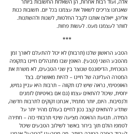
אלה, ועוד רבות אחרות, הן השאלות החשובות ביותר
שאנחנו צריכים לשאול את עצמנו בכל יום. תשובות כנות
אליהן, ייאלצו אותנו לקבל החלטות, לשנות ולהשתנות.
לוותר לעצמנו מעט. לעשות פחות.
***
הטבע הראשון שלנו (תרבות) לא יכול להתעלם לאורך זמן
מהטבע השני (טבעי). האופן שבו מתנהלים חיינו בתקופה
הנוכחית, הדיסוננס שנוצר בין שני הטבעים, לא משרת את
המטרה העליונה של חיינו – להיות מאושרים. בצד
האופטימי, נראה שיש לנו תקווה – תרבות היא עניין גמיש,
יחסית, שיכול להתאים עצמו (גם אם באיטיות) לזמנים
ולנסיבות. היום, יותר מתמיד, אנחנו זקוקים לתרבות חדשה,
שתדע להתאים קצב נכון לחיים בעולם מהיר יתר על
המידה. תנועת ההאטה מציעה שינוי תרבותי כזה – חתירה
לטמפו הולם תוך בירור באשר לשילוב הטבעים שיכול
לעבוד בצורה הטובה ביותר. מה מטבענו "הטבעי" אנחנו