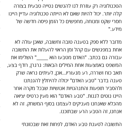
הטכנולוגיה רק עוזרת לנו להגשים נטייה טבעית בצורה
בריאות
קלה יותר. יכול להיות שאם לא הייתה טכנולוגיה עדיין היינו
חסרי שקט ומנוחה, מחפשים כל הזמן פיסה חדשה של
קהילה
מידע."
כלכלה
מדובר ללא ספק בטענה טובה וחשובה, שאכן עולה לא
פוליטיקה
אחת במפגשים עם קהל ומן הראוי להעלות את התשובה
עבורה גם בכתב. "האדם מטבעו הוא _____" השלימו את
תחבורה
המשפט באמצעות אחת המילים הבאות: גרגרן, רודף בצע,
תאב כוח ושררה, רע מנעוריו…אכן, לעיתים נראה שרק
טורים
טענה בדבר "טבע האדם" יכולה להיחלץ להגנתנו
101 דרכים להאט את החיים
ולהסביר תופעות והתנהגויות אנושיות שבכל מקרה אחר
היינו נוטים לגנות. "טבע האדם" הוא מעין כרטיס יציאה
צעדים ראשונים בסלואו פוד
מהכלא שאנחנו מעניקים לעצמנו בסוף המשחק. זה לא
אנחנו, זה הטבע הרע שבתוכנו.
המינימליסטים
התשובה לטענת טבע האדם, לפחות זאת שבכוונתי
הרגלי זן