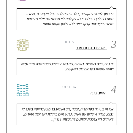
בהמשך לתגובה הקודמת, הלכתי היום לשופרסל אקספרס, ויצאתי
משם בלי לקנות כלום כי לא רק לחם לא מצאתי שם אלא גם מצות.
מצאתי בקארפור קרקר מצה ללא גלוטן מקמח תפוחי…
3
עמית
באדולינה פינת ראנד
וזו גם עבודה בעיניים. ראיתי עליה כתבה ב"כלכליסט" שבה כתוב עליה
שהיא עוסקת בפרסום בתי השקעות.
4
אנונימי
החיים בזבל
אני חי בעיירה בפריפריה, עובד (רוב השבוע ברימוט) בהייטק בשכר די
גבוה, מגדל 4 ילדים עם אשתי, כרגע חיים ביחידת דיור אצל ההורים,
לא חיים חיי צרכנות ומותגים להרגשתי, ועדיין…