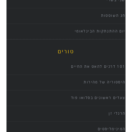
שני בשרי
חג השוטטות
יום ההתנתקות הבינלאומי
טורים
101 דרכים להאט את החיים
היסטוריה של מהירות
צעדים ראשונים בסלואו פוד
הרגלי זן
המינימליסטים