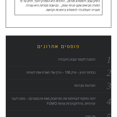
ניסיון עצוב להתמלא מכלום... היהדות היא הפתרון להכל. חיים על פי
התורה מביאים שקט פנימי עמוק .. גם שבת מטרתה היא עצירה
מענייני העולם כדי להתמלא ברוחניות וקדושה
פוסטים אחרונים
הזמנה לקיצור שבוע העבודה
גבולות היגיון – פרק 108 – עידן שלי מארח אותי לשיחה
הפרעות מברכות
למה מחקתי לצמיתות את הפייסבוק (ואת אינסטגרם) – מסע לעבר
יצירתיות, פרודוקטיביות ופחות FOMO
תל חובז