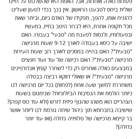
פעולות כאלה ואחרות, אבל האמת היא שהשלכתו על חיינו
שולית ביחס לטבענו הראשון. אין בכך בכדי לטעון שעלינו
להזניח אותו, להפך, תפקידו של האדם כיום, וביתר שאת
מכל תקופה אחרת, היא לברור היטב בחייו, במעשיו
ובפעולותיו, ולנסות לפענח מה "טבעי" בעבורו. האם
ישיבה על כיסא בעבודה לאורך 9-12 שעות מרגישה
"טבעית"? האם בהייה במסכים לאורך רוב שעות העירות
מרגישה "טבעית"? האם רכישה של עוד ועוד חפצים
במבצעים כאלה ואחרים רק כדי לשחרר קומץ אנדורפינים
מרגישה "טבעית"? או שאולי דווקא רביצה בבטלה
משחררת למשך שעה אחת (לפחות) בכל יום מרגישה לנו
כיותר הולמת את הנסיבות הביולוגיות? שנימנום בשעות
הצהריים הוא משהו שהגוף פיזית דורש (ולא עוד כוס קפה)?
שישיבה בחברותא תוך ניהול שיחה גורמת לנו ליותר אושר
בר קיימא מרכישה של טלוויזיה גדולה (ואז עוד יותר
גדולה)?