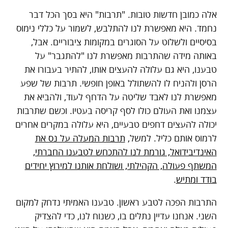
אלה כמובן חדשות טובות. "תרבות" היא בסך הכל דבר
נחמד. היא מאפשרת לנו להתלבש, לשמור על כללי נימוס
בסיסיים ולשלוט על הסוגרים במקומות ציבוריים. אבל,
באותה מידה שהתרבות מאפשרת לנו "להתגבר" על
טבענו, היא גם עלולה להעצים אותו, להתיר בעבורו את
הרסן ולהניח לו להשתולל באופן חופשי. תרבות של שפע
מאפשרת לנו לאבד שליטה על הדחף לעוד, ולהביא את
עצמנו ואת העולם כולו לסף קריסה בעטיו. וכשם שתרבות
יכולה להעצים דחפים טבעיים, היא עלולה במקרים אחרים
לרמוס אותם כליל. למשל,
תרבות המעלה על נס את
האינדיבידואל, גורמת לנו להתכחש לטבענו החברתי,
המשתף פעולה, הקהילתי, ושולחת אותנו למירוץ יחידים
בודד ומתיש
.
התרבות הפכה לטבע ראשון. טבענו האמיתי נדחק למקום
השני. אנחנו עדיין נתלים בו, כשנוח לנו, כדי להצדיק