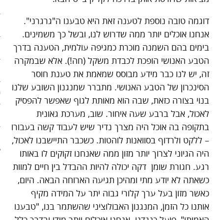
ארכיון
דוגמה טובה נוספת לטענה זאת היא טבענו ה"גרגרני".
פוסטים מומלצים
אנחנו אוכלים יותר ממה שדרוש לנו, ובשל כך משמינים.
בימים בהם השמנה מוכרת כמגיפה עולמית, הטענה בדרך
אודות
הטבע האנושי הופכת לכבדת משקל (חה!). אלא שבמקרה
אודות האתר
זה, יש לנו כבר מידע מבוסס שמאמת את טענת חוסר
הסינכרון של הטבע האנושי. מתברר שמנגנון השובע שלנו
ספרים מומלצים – רשימה ראשונ
בנוי בצורה כזאת, שבה הוא מאותת לגוף שאפשר להפסיק
לאכול, אבל ברבע שעה איחור. שוב, מערכת גאונית
ספרים מומלצים – רשימה שניה
בתקופה בה אוכל היה מצרך נדיר שיש לעבוד קשה בעבורו
צור קשר
– ללקט ולרדוף בסוואנות לוהטות. כשכבר התיישבנו לאכול,
היה הגיוני לצרוך יותר מזון ממה שאנחנו זקוקים לו באותו
רגע. חגורת שומן דקה יכולה להיות ההבדל בין חיים למוות
כשאתה לא יודע מתי ומהיכן תגיעה הארוחה הבאה. היום,
כאשר מזון בעל ערך קלורי גבוה יתר על המידה מקיף
אותנו כל הזמן, המנגנון האבולוציני שהשתמר בנו, "טבענו