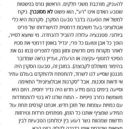
להעניק, מורכבת משני חלקים. הראשון גורס בפשטות
שטבע האדם אינו "רע", הוא פשוט
לא מסונכרן
. ניקח
סיפורי האטה
למשל את הטענה בדבר טבענו הסקרן. סקרנות היא כלי
כלכלה אנושית
אבולוציוני בעל חשיבות דרמטית להישרדותו של פריט
ביולוגי. סטגנציה עלולה להוביל להכחדה. מי שיוצא לסייר,
להיות מגניבים בשקל תשעים
הופך כל אבן וטועם כל פרי, יגדיל באופן דרמטי את סכויו
לאתר מקורות מים חדשים ומזון נוסף לתפריט (כמו גם את
קיצור תולדות הזמן
הסיכוי לחטוף עקיצה או הרעלה, ועדיין נראה שמדובר
קמפיינים
בהימור משתלם לקבוצה). במובן זה, טבענו הסקרן היה
מנגנון שסייע לנו לשרוד, להתפתח ולהתקדם בעולם עתיר
רק לא רשת
אי ודאות וסכנות. אבל "סקרנות אבולוציונית" התאימה
וסייעה בימים בהם מידע חדש היה נדיר יחסית. היום היא
שני בשרי
משמשת כחרב פיפיות – המוח שלנו לא בנוי להתמודדות
עם כמויות עצומות של תוכן חדש. אנחנו קורסים תחת עול
חג השוטטות
המידע שמציף אותנו כל הזמן, מפתחים חרדות ונוירוזות
יום ההתנתקות הבינלאומי
חדשות שמהוות גשר רעוע בין יכולותנו הטבעיות לבין
מציאות שדורסת אותן בדרכה לקליק בייט הבא.