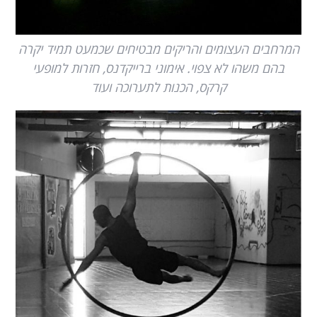
המרחבים העצומים והריקים מבטיחים שכמעט תמיד יקרה
בהם משהו לא צפוי. אימוני ברייקדנס, חזרות למופעי
קרקס, הכנות לתערוכה ועוד