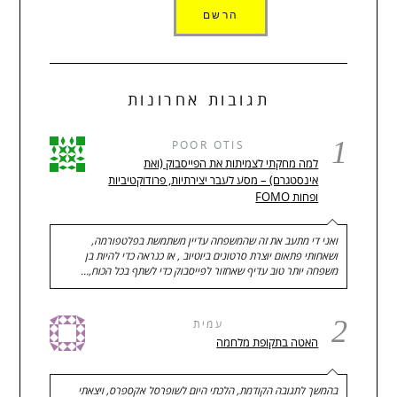
תגובות אחרונות
1
POOR OTIS
למה מחקתי לצמיתות את הפייסבוק (ואת
אינסטגרם) – מסע לעבר יצירתיות, פרודוקטיביות
ופחות FOMO
ואני די מתעב את זה שהמשפחה עדיין משתמשת בפלטפורמה,
ושאחותי פתאום יוצרת סרטונים ביוטיוב , אז כנראה כדי להיות בן
משפחה יותר טוב עדיף שאחזור לפייסבוק כדי לשתף בכל הכוח,…
2
עמית
האטה בתקופת מלחמה
בהמשך לתגובה הקודמת, הלכתי היום לשופרסל אקספרס, ויצאתי