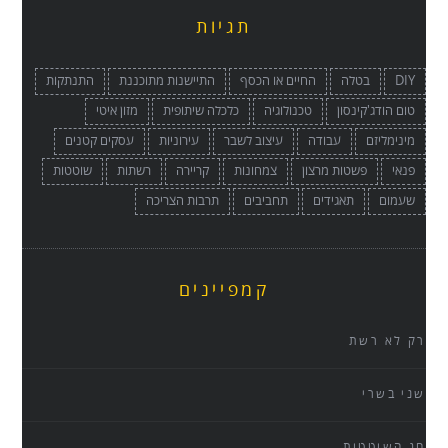
תגיות
DIY
בטלה
החיים או הכסף
התיישנות מתוכננת
התנתקות
טום הודג'קינסון
טכנולוגיה
כלכלה שיתופית
מזון איטי
מינימליזם
עבודה
עיצוב לשבר
עירוניות
עסקים קטנים
פנאי
פשטות מרצון
צמחונות
קריירה
רשתות
שוטטות
שעמום
תאגידים
תחביבים
תרבות הצריכה
קמפיינים
רק לא רשת
שני בשרי
חג השוטטות