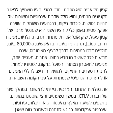
בריאות
קניון תל אביב הוא מתחם ייחודי למדי. חציו משתייך לז'אנר
הקניונים המתים, והוא כולל שדרות אינסופיות וחשוכות של
קהילה
חנויות נטושות, כיכרות ריקות, דרגנועים משותקים ואווירה
אפוקליפטית באופן כללי. חציו השני הוא שענטז' מרנין של
כלכלה
קניון פעיל, שוק אוכל אסייתי, מתחמי תרבות, גלריות, אמנות
פוליטיקה
רחוב, וכמובן, תחנה מרכזית. רוב האנשים, כ-80,000 ביום,
חולפים דרכו במהירות בדרך לרציף האוטובוס, אינם
תחבורה
מודעים כלל לעושר הנחבא בתוכו. אחרים, מעטים יותר,
מגיעים לתאטרון מסתורין הפועל במקום, לסטודיו למחול,
טורים
לחנות הספרים העתיקים, למוזיאון היידיש, לחללי האמנים
101 דרכים להאט את החיים
או לתערוכת הגרפיטי שנמתחת על פני הקומה השביעית.
את נפלאות התחנה המרכזית גיליתי לראשונה במהלך סיור
צעדים ראשונים בסלואו פוד
של חברת
CTLV
. במשך כשעתיים וחצי שוטטנו במתחם,
המינימליסטים
נחשפים לשיעור מאלף בהיסטוריה, אדריכלות, עירוניות
ואינספור אנקדוטות בנוגע לתחנה ולשכונת נווה שאנן
הרגלי זן