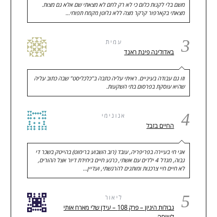
משם בלי לקנות כלום כי לא רק לחם לא מצאתי שם אלא גם מצות.
מצאתי בקארפור קרקר מצה ללא גלוטן מקמח תפוחי…
3
עמית
באדולינה פינת ראנד
וזו גם עבודה בעיניים. ראיתי עליה כתבה ב"כלכליסט" שבה כתוב עליה
שהיא עוסקת בפרסום בתי השקעות.
4
אנונימי
החיים בזבל
אני חי בעיירה בפריפריה, עובד (רוב השבוע ברימוט) בהייטק בשכר די
גבוה, מגדל 4 ילדים עם אשתי, כרגע חיים ביחידת דיור אצל ההורים,
לא חיים חיי צרכנות ומותגים להרגשתי, ועדיין…
5
ליאור
גבולות היגיון – פרק 108 – עידן שלי מארח אותי
לשיחה