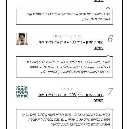
אני גם שאלתי את עצמי איפה אתה?! מצפה לבלוג בו תפרט קצת.
ותודה עמית על היותך.
6
ביולוג ירושלמי
גבולות היגיון – פרק 108 – עידן שלי מארח אותי
לשיחה
יהודיה, איזה מזל שטרחת לכתוב לנו את זה ולהאיר לנו קצת שפע
בעגלת עלי-אקספרס הריקה הזו שלנו. רב תודות על ה- Input
שטרחת לרשום. באמת חיכינו למוצא פיך ושתאירי לנו…
7
יהודיה
גבולות היגיון – פרק 108 – עידן שלי מארח אותי
לשיחה
ניסיון עצוב להתמלא מכלום... היהדות היא הפתרון להכל. חיים על פי
התורה מביאים שקט פנימי עמוק .. גם שבת מטרתה היא עצירה
מענייני העולם כדי להתמלא ברוחניות וקדושה