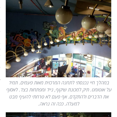
ארכיון
פוסטים מומלצים
אודות
אודות האתר
ספרים מומלצים – רשימה ראשונ
ספרים מומלצים – רשימה שניה
צור קשר
במהלך חיי נכנסתי לתחנה המרכזית מאות פעמים. תמיד
על אוטומט. תיק למכונת שיקוף, נייד ומפתחות בצד. לאסוף
את הדברים ולהתקדם. אף פעם לא טרחתי להעיף מבט
למעלה. ככה זה נראה.