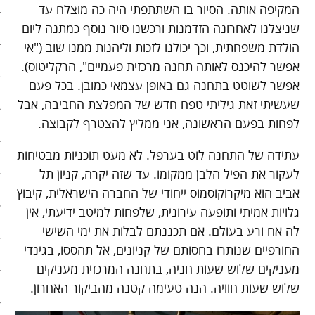
המקיפה אותה. הסיור בו השתתפתי היה כה מוצלח עד
שניצלנו לאחרונה הזדמנות ורכשנו סיור נוסף כמתנה ליום
סיפורי האטה
הולדת משפחתית, וכך יכולנו לזכות וליהנות ממנו שוב ("אי
כלכלה אנושית
אפשר להיכנס לאותה תחנה מרכזית פעמיים", הרקליטוס).
אפשר לשוטט בתחנה גם באופן עצמאי כמובן. בכל פעם
להיות מגניבים בשקל תשעים
שעשיתי זאת גיליתי טפח חדש של המפלצת החביבה, אבל
לפחות בפעם הראשונה, אני ממליץ להצטרף לקבוצה.
קיצור תולדות הזמן
עתידה של התחנה לוט בערפל. לא מעט תוכניות מבטיחות
קמפיינים
לעקור את הפיל הלבן ממקומו. עד שזה יקרה, קניון תל
רק לא רשת
אביב הוא מיקרוקוסמוס ייחודי של החברה הישראלית, קיבוץ
גלויות אמיתי ותופעה עירונית, שלפחות למיטב ידיעתי, אין
שני בשרי
לה אח ורע בעולם. אם תכננתם לבלות את ימי השישי
החורפיים שנותרו בחסותם של קניונים, אל תהססו, בגינדי
חג השוטטות
מעניקים שלוש שעות חניה, בתחנה המרכזית מעניקים
שלוש שעות חוויה. הנה טעימה קטנה מהביקור האחרון.
יום ההתנתקות הבינלאומי