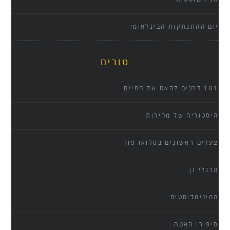
יום ההתנתקות הבינלאומי
טורים
101 דרכים להאט את החיים
היסטוריה של מהירות
צעדים ראשונים בסלואו פוד
הרגלי זן
המינימליסטים
סיפורי האטה