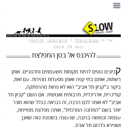
הספר
תנועת ההאטה
על ידי
עמית נויפלד
חיים ופנאי
,
תיירות
מזון
ינואר 29, 2018
להיכנס אל בטן המפלצת
בית
ק
עיצוב
ניונים נוטים להיות מקומות משעממים וחדגוניים. אותן
רשתות, אותם בתי קפה ואותן מסעדות מהירות. עם זאת,
עבודה
ביקור ב"קניון תל אביב" הוא לא פחות מהרפתקה,
קולינרית, אדריכלית, תרבותית ואנושית. אם השם "קניון תל
חיים ופנאי
אביב" לא אומר לכם הרבה, זה כנראה בגלל שהוא מוכר
יותר בשם "התחנה המרכזית", אותה מפלצת מפוייחת,
תיירות
עצומה ונטושה ברובה, שנעוצה בשכונת נווה שאנן
משפחה
ושפירא בדרום תל אביב.