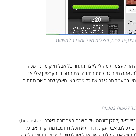
ה הזו לעצמי. למה לי לייצר מתחרים? אבל חלק מהמהפכה
ם. אתה חייב גם לתת בחזרה. את תחקירי הקמפיין שלי אני
מין במעמד חגיגי זה את כל פרסומאי הארץ להכיר את התחום
שר לטעות במגמה
אם מציצים בעקומת הצמיחה של המימון חברתי בישראל (להלן דוגמה של השנה האחרונה באתר headstart)
 לכולם. אבל עקומות זה לא הכל. תחשבו מה יקרה אם כל
יק את העולם הישן. אבל אין לו סיכוי) יפרצו, ותווצר כלכלה