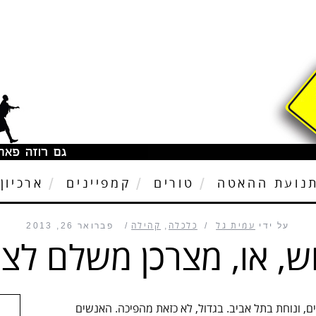
נועת ההאטה
טורים
קמפיינים
ארכיון
על ידי
עמית גל
כלכלה
,
קהילה
פברואר 26, 2013
, או, מצרכן משלם לצר
יק על קו 830 מקיבוץ אפיקים, ונוחת בתל אביב. בגדול, לא כזאת מהפיכה. האנשים