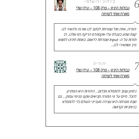
ביולוג ירושלמי
גבולות היגיון – פרק 108 – עידן שלי
מארח אותי לשיחה
יהודיה, איזה מזל שטרחת לכתוב לנו את זה ולהאיר לנו
קצת שפע בעגלת עלי-אקספרס הריקה הזו שלנו. רב
תודות על ה- Input שטרחת לרשום. באמת חיכינו למוצא
פיך ושתאירי לנו…
יהודיה
גבולות היגיון – פרק 108 – עידן שלי
מארח אותי לשיחה
ניסיון עצוב להתמלא מכלום... היהדות היא הפתרון
להכל. חיים על פי התורה מביאים שקט פנימי עמוק .. גם
שבת מטרתה היא עצירה מענייני העולם כדי להתמלא
ברוחניות וקדושה