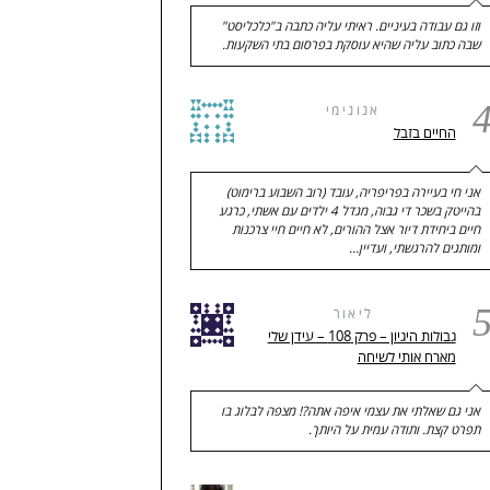
וזו גם עבודה בעיניים. ראיתי עליה כתבה ב"כלכליסט"
שבה כתוב עליה שהיא עוסקת בפרסום בתי השקעות.
אנונימי
החיים בזבל
אני חי בעיירה בפריפריה, עובד (רוב השבוע ברימוט)
בהייטק בשכר די גבוה, מגדל 4 ילדים עם אשתי, כרגע
חיים ביחידת דיור אצל ההורים, לא חיים חיי צרכנות
ומותגים להרגשתי, ועדיין…
ליאור
גבולות היגיון – פרק 108 – עידן שלי
מארח אותי לשיחה
אני גם שאלתי את עצמי איפה אתה?! מצפה לבלוג בו
תפרט קצת. ותודה עמית על היותך.