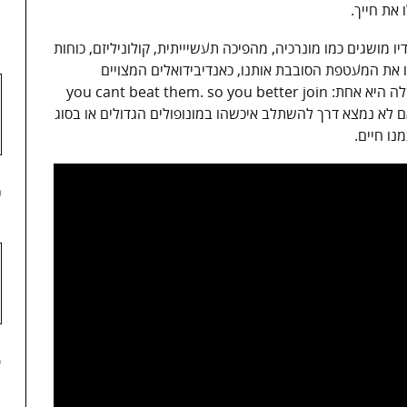
1
את חייך.
מושגים כמו מונרכיה, מהפיכה תעשיייתית, קולוניליזם, כוחות
ו את המעטפת הסובבת אותנו, כאנדיבידואלים המצויים
בתחרות מתמדת, ומציאות שהשורה התחתונה שלה היא אחת: you cant beat them. so you better join
, שאם לא נמצא דרך להשתלב איכשהו במונופולים הגדולים או בסוג
ו חיים.
2
3