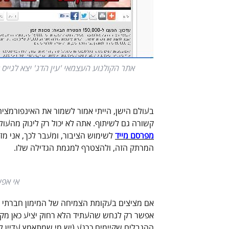
אתר הקולנוע העצמאי 'עין הדג' יצא לגייס 15,000 ש"ח, והצליח מעל ומעבר למשוער
בעולם הישן, הייתי אמור לשמור את האינפורמצי
קשורה גם לשיתוף. אתה לא יכול רק לינוק מהעול
מפרסם מייד
לשימוש הציבור, ומעבר לכך, אני מז
המרתק הזה, ולהצטרף למגמת הגדילה שלו.
אי אפ
אפשר רק לנחש שהעתיד הלא רחוק יציע כאן מקום
ההגבלים שקיימים כרגע (יש מי שמתאמץ עדיין להחז