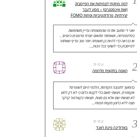
למה מחקתי לצמיתות את הפייסבוק
(ואת אינסטגרם) – מסע לעבר
יצירתיות, פרודוקטיביות ופחות FOMO
ואני די מתעב את זה שהמשפחה עדיין משתמשת
בפלטפורמה, ושאחותי פתאום יוצרת סרטונים ביוטיוב ,
אז כנראה כדי להיות בן משפחה יותר טוב עדיף שאחזור
לפייסבוק כדי לשתף בכל הכוח,…
עמית
האטה בתקופת מלחמה
בהמשך לתגובה הקודמת, הלכתי היום לשופרסל
אקספרס, ויצאתי משם בלי לקנות כלום כי לא רק לחם
לא מצאתי שם אלא גם מצות. מצאתי בקארפור קרקר
מצה ללא גלוטן מקמח תפוחי…
עמית
באדולינה פינת ראנד