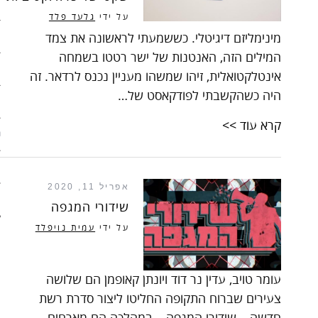
ארכיון
על ידי
גלעד פלד
מינימליזם דיגיטלי. כששמעתי לראשונה את צמד
פוסטים מומלצים
המילים הזה, האנטנות של ישר רטטו בשמחה
אודות
אינטלקטואלית, זיהו שמשהו מעניין נכנס לרדאר. זה
היה כשהקשבתי לפודקאסט של…
אודות האתר
קרא עוד >>
ספרים מומלצים – רשימה ראשונ
ספרים מומלצים – רשימה שניה
אפריל 11, 2020
צור קשר
שידורי המגפה
על ידי
עמית נויפלד
עומר טויב, עדין נר דוד ויונתן קאופמן הם שלושה
צעירים שברוח התקופה החליטו ליצור סדרת רשת