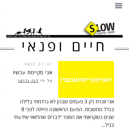
הספר
תנועת ההאטה
חיים ופנאי
מזון
בית
יוני 27, 2020
עיצוב
אני מקיימת עכשיו
על ידי
דנה גלרטר
עבודה
חיים ופנאי
אני זוכרת רק 3 פעמים שבהן לא נרדמתי בלילה
בגלל מחשבות. הפעם הראשונה הייתה לפני 8
תיירות
שנים כשקראתי את הספר ״דברים שהלוואי שידעתי
בגיל…
משפחה