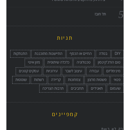
תל חובז
תגיות
DIY
בטלה
החיים או הכסף
התיישנות מתוכננת
התנתקות
טום הודג'קינסון
טכנולוגיה
כלכלה שיתופית
מזון איטי
מינימליזם
עבודה
עיצוב לשבר
עירוניות
עסקים קטנים
פנאי
פשטות מרצון
צמחונות
קריירה
רשתות
שוטטות
שעמום
תאגידים
תחביבים
תרבות הצריכה
קמפיינים
רק לא רשת