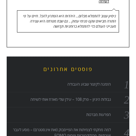
לשיחה
ניסיון עצוב להתמלא מכלום... היהדות היא הפתרון להכל. חיים על פי
התורה מביאים שקט פנימי עמוק .. גם שבת מטרתה היא עצירה
מענייני העולם כדי להתמלא ברוחניות וקדושה
פוסטים אחרונים
הזמנה לקיצור שבוע העבודה
גבולות היגיון – פרק 108 – עידן שלי מארח אותי לשיחה
הפרעות מברכות
למה מחקתי לצמיתות את הפייסבוק (ואת אינסטגרם) – מסע לעבר
יצירתיות, פרודוקטיביות ופחות FOMO