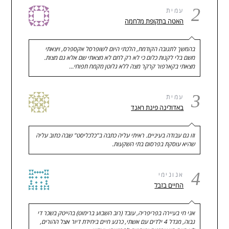
2
עמית
האטה בתקופת מלחמה
בהמשך לתגובה הקודמת, הלכתי היום לשופרסל אקספרס, ויצאתי
משם בלי לקנות כלום כי לא רק לחם לא מצאתי שם אלא גם מצות.
מצאתי בקארפור קרקר מצה ללא גלוטן מקמח תפוחי…
3
עמית
באדולינה פינת ראנד
וזו גם עבודה בעיניים. ראיתי עליה כתבה ב"כלכליסט" שבה כתוב עליה
שהיא עוסקת בפרסום בתי השקעות.
4
אנונימי
החיים בזבל
אני חי בעיירה בפריפריה, עובד (רוב השבוע ברימוט) בהייטק בשכר די
גבוה, מגדל 4 ילדים עם אשתי, כרגע חיים ביחידת דיור אצל ההורים,