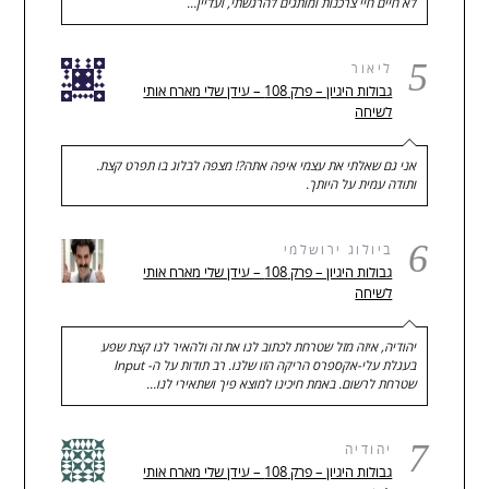
לא חיים חיי צרכנות ומותגים להרגשתי, ועדיין…
5
ליאור
גבולות היגיון – פרק 108 – עידן שלי מארח אותי
לשיחה
אני גם שאלתי את עצמי איפה אתה?! מצפה לבלוג בו תפרט קצת.
ותודה עמית על היותך.
6
ביולוג ירושלמי
גבולות היגיון – פרק 108 – עידן שלי מארח אותי
לשיחה
יהודיה, איזה מזל שטרחת לכתוב לנו את זה ולהאיר לנו קצת שפע
בעגלת עלי-אקספרס הריקה הזו שלנו. רב תודות על ה- Input
שטרחת לרשום. באמת חיכינו למוצא פיך ושתאירי לנו…
7
יהודיה
גבולות היגיון – פרק 108 – עידן שלי מארח אותי