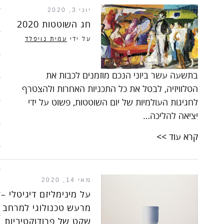
יוני 3, 2020
סיפורי האטה
חג השוטטות 2020
על ידי
עמית נויפלד
כלכלה אנושית
להיות מגניבים בשקל תשעים
בתשעה עשר ביוני הנכם מוזמנים לכבות את
הטלוויזיה, לבטל את כל התכניות האחרות ולהצטרף
קיצור תולדות הזמן
לחגיגות העולמיות של יום השוטטות, פשוט על ידי
קמפיינים
יציאה להליכה…
רק לא רשת
קרא עוד >>
שני בשרי
מאי 14, 2020
חג השוטטות
על מינימליזם דיגיטלי –
יום ההתנתקות הבינלאומי
מרעש טכנולוגי למרחב
שקט של פרודוקטיביות