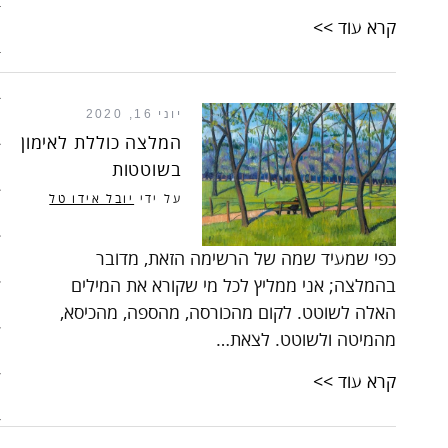
קרא עוד >>
בריאות
קהילה
יוני 16, 2020
כלכלה
המלצה כוללת לאימון
בשוטטות
פוליטיקה
על ידי
יובל אידו טל
תחבורה
כפי שמעיד שמה של הרשימה הזאת, מדובר
טורים
בהמלצה; אני ממליץ לכל מי שקורא את המילים
101 דרכים להאט את החיים
האלה לשוטט. לקום מהכורסה, מהספה, מהכיסא,
מהמיטה ולשוטט. לצאת…
צעדים ראשונים בסלואו פוד
קרא עוד >>
המינימליסטים
הרגלי זן