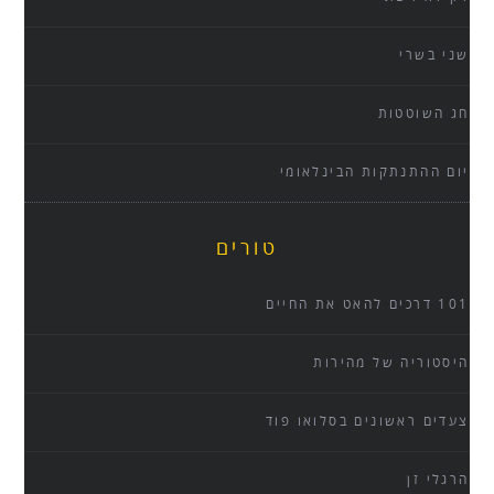
שני בשרי
חג השוטטות
יום ההתנתקות הבינלאומי
טורים
101 דרכים להאט את החיים
היסטוריה של מהירות
צעדים ראשונים בסלואו פוד
הרגלי זן